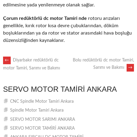
edilmesine yada yenilenmeye olanak sağlar.
Çorum redüktörlü dc motor Tamiri nde
rotoru arızaları
genellikle, kırık rotor kısa devre çubuklarından, döküm
boşluklarından ya da rotor ve stator arasındaki hava boşluğu
düzensizliğinden kaynaklanır.
POST
←
Diyarbakır redüktörlü dc
Bolu redüktörlü dc motor Tamiri,
Sarımı ve Bakımı
→
motor Tamiri, Sarımı ve Bakımı
NAVIGATION
SERVO MOTOR TAMIRI ANKARA
CNC Spindle Motor Tamiri Ankara
Spindle Motor Tamiri Ankara
SERVO MOTOR SARIMI ANKARA
SERVO MOTOR TAMİRİ ANKARA