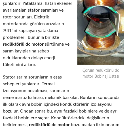
şunlardır: Yataklama, hatalı eksenel
ayarlamalar, stator sarımları ve
rotor sorunları. Elektrik
motorlarında görülen arızaların
%41’ini kapsayan yataklama
problemleri, bununla birlikte
redüktörlü dc motor
sürtünme ve
sarım kayıplarına sebep
olduklarından dolayı enerji
tüketimini artırır.
Çorum redüktörlü dc
motor Bobinaj Ustası
Stator sarım sorunlarının esas
sebepleri şunlardır: Termal
izolasyonun bozulması, sarımların
neme maruz kalması, mekanik baskılar. Bunların sonucunda
ilk olarak aynı bobin içindeki kondüktörlerin izolasyonu
bozulur. Ondan sonra bu, aynı fazdaki bobinlere ve de ayrı
fazdaki bobinlere sıçrar. Kondüktörlerdeki değişiklerin
belirlenmesi,
redüktörlü dc motor
bozulmadan ilkin onarım