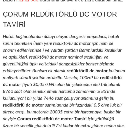
Bizleri
Hemen Ara
butonuna tıklayarak bizlere ulaşabilirsiniz.
ÇORUM REDÜKTÖRLÜ DC MOTOR
TAMIRI
Hatalı bağlantılardan dolayı oluşan dengesiz empedans, hatalı
sarım teknikleri (hem yeni redüktörlü dc motor için hem de
onarım edilenlerinde ) ve yalıtım şartları (sarımlardaki kısalıklar
ve açıklıklar), redüktörlü dc motor nominal sıcaklığını ve
güvenilirliğini tıpkı voltajdaki dengesizlikler benzer biçimde
etkileyebilirler. Bunlara ek olarak
redüktörlü dc motor
kullanım
maliyeti süratli şekilde artabilir. Mesela; 100HP bir
redüktörlü
dc motor
fiyatı $0.05/kWh olan bir şebekeden elektrik alarak
8760 saat olan senelik emek harcama zamanının % 85’inde
kullanılıyor ( bir yılda 7446 saat çalışıyor anlamına gelir) bu
redüktörlü dc motor
sarımlarında bir fazındaki 0.5 ohm’luk bir
direnç artışı, bu motorda 2000$ extra bir harcamaya, başka bir
deyişle
Çorum redüktörlü dc motor Tamiri
için görüldüğü
üzere bir senelik giderinin %7’si kadar bir extra gidere neden olur.