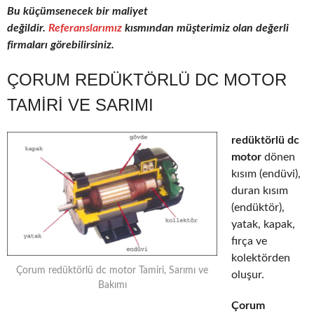
Bu küçümsenecek bir maliyet
değildir.
Referanslarımız
kısmından müşterimiz olan değerli
firmaları görebilirsiniz.
ÇORUM REDÜKTÖRLÜ DC MOTOR
TAMIRI VE SARIMI
redüktörlü dc
motor
dönen
kısım (endüvi),
duran kısım
(endüktör),
yatak, kapak,
fırça ve
kolektörden
Çorum redüktörlü dc motor Tamiri, Sarımı ve
oluşur.
Bakımı
Çorum