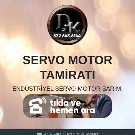
Skip
to
content
SERVO MOTOR
TAMIRATI
ENDÜSTRIYEL SERVO MOTOR SARIMI
ANA MENÜ İÇİN TIKLAYINIZ