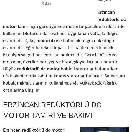
Bakımı
Erzincan
redüktörlü dc
motor Tamiri
için gördüğümüz motorlar genelde endüstride
kullanılır. Motorun dairesel hızı uygulanan voltajla doğru
orantılıdır. Çıkış momenti ise bobin akım gücü ile doğru
orantılıdır. Eğer hareket duyarlı bir halde denetlenmek
isteniyorsa geri besleme kullanılmalıdır. Genel DC servo
motorlar, üzerilerinde yer ve hız algılayıcıları bulundurur.
Büyük
redüktörlü dc motor
bobinli statorlar bulunurken,
ufak olanlarında sabit mıknatıs statorlar bulunur. Samarium
kobalt mıknatıslarının kullanılmasıyla yüksek güç/ağırlık
oranlarına ulaşılır.
ERZINCAN REDÜKTÖRLÜ DC
MOTOR TAMIRI VE BAKIMI
Erzincan redüktörlü dc motor