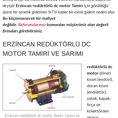
deyişle
Erzincan redüktörlü dc motor Tamiri
için görüldüğü
üzere bir senelik giderinin %7’si kadar bir extra gidere neden olur.
Bu küçümsenecek bir maliyet
değildir.
Referanslarımız
kısmından müşterimiz olan değerli
firmaları görebilirsiniz.
ERZINCAN REDÜKTÖRLÜ DC
MOTOR TAMIRI VE SARIMI
redüktörlü dc
motor
dönen
kısım (endüvi),
duran kısım
(endüktör),
yatak, kapak,
fırça ve
kolektörden
Erzincan redüktörlü dc motor Tamiri, Sarımı ve
oluşur.