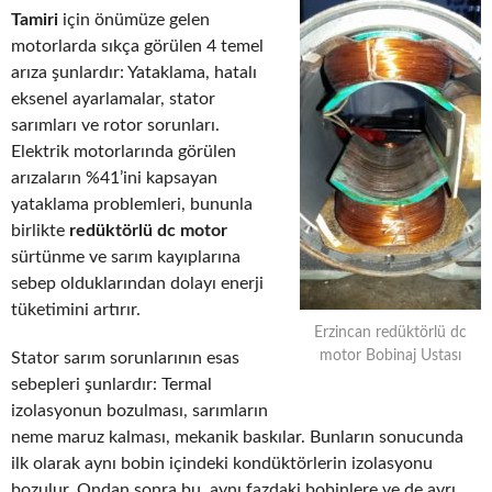
Tamiri
için önümüze gelen
motorlarda sıkça görülen 4 temel
arıza şunlardır: Yataklama, hatalı
eksenel ayarlamalar, stator
sarımları ve rotor sorunları.
Elektrik motorlarında görülen
arızaların %41’ini kapsayan
yataklama problemleri, bununla
birlikte
redüktörlü dc motor
sürtünme ve sarım kayıplarına
sebep olduklarından dolayı enerji
tüketimini artırır.
Erzincan redüktörlü dc
motor Bobinaj Ustası
Stator sarım sorunlarının esas
sebepleri şunlardır: Termal
izolasyonun bozulması, sarımların
neme maruz kalması, mekanik baskılar. Bunların sonucunda
ilk olarak aynı bobin içindeki kondüktörlerin izolasyonu
bozulur. Ondan sonra bu, aynı fazdaki bobinlere ve de ayrı