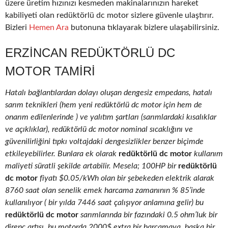
üzere üretim hızınızı kesmeden makinalarınızın hareket
kabiliyeti olan redüktörlü dc motor sizlere güvenle ulaştırır.
Bizleri
Hemen Ara
butonuna tıklayarak bizlere ulaşabilirsiniz.
ERZINCAN REDÜKTÖRLÜ DC
MOTOR TAMIRI
Hatalı bağlantılardan dolayı oluşan dengesiz empedans, hatalı
sarım teknikleri (hem yeni redüktörlü dc motor için hem de
onarım edilenlerinde ) ve yalıtım şartları (sarımlardaki kısalıklar
ve açıklıklar), redüktörlü dc motor nominal sıcaklığını ve
güvenilirliğini tıpkı voltajdaki dengesizlikler benzer biçimde
etkileyebilirler. Bunlara ek olarak
redüktörlü dc motor
kullanım
maliyeti süratli şekilde artabilir. Mesela; 100HP bir
redüktörlü
dc motor
fiyatı $0.05/kWh olan bir şebekeden elektrik alarak
8760 saat olan senelik emek harcama zamanının % 85’inde
kullanılıyor ( bir yılda 7446 saat çalışıyor anlamına gelir) bu
redüktörlü dc motor
sarımlarında bir fazındaki 0.5 ohm’luk bir
direnç artışı, bu motorda 2000$ extra bir harcamaya, başka bir