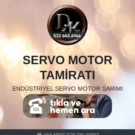
Skip
to
content
SERVO MOTOR
TAMIRATI
ENDÜSTRIYEL SERVO MOTOR SARIMI
ANA MENÜ İÇİN TIKLAYINIZ