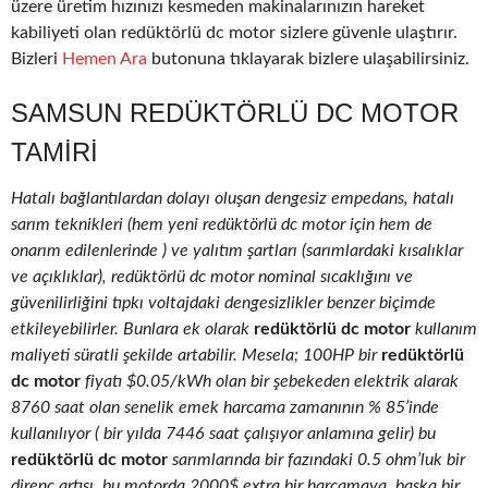
üzere üretim hızınızı kesmeden makinalarınızın hareket
kabiliyeti olan redüktörlü dc motor sizlere güvenle ulaştırır.
Bizleri
Hemen Ara
butonuna tıklayarak bizlere ulaşabilirsiniz.
SAMSUN REDÜKTÖRLÜ DC MOTOR
TAMIRI
Hatalı bağlantılardan dolayı oluşan dengesiz empedans, hatalı
sarım teknikleri (hem yeni redüktörlü dc motor için hem de
onarım edilenlerinde ) ve yalıtım şartları (sarımlardaki kısalıklar
ve açıklıklar), redüktörlü dc motor nominal sıcaklığını ve
güvenilirliğini tıpkı voltajdaki dengesizlikler benzer biçimde
etkileyebilirler. Bunlara ek olarak
redüktörlü dc motor
kullanım
maliyeti süratli şekilde artabilir. Mesela; 100HP bir
redüktörlü
dc motor
fiyatı $0.05/kWh olan bir şebekeden elektrik alarak
8760 saat olan senelik emek harcama zamanının % 85’inde
kullanılıyor ( bir yılda 7446 saat çalışıyor anlamına gelir) bu
redüktörlü dc motor
sarımlarında bir fazındaki 0.5 ohm’luk bir
direnç artışı, bu motorda 2000$ extra bir harcamaya, başka bir