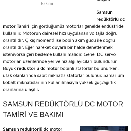
Bakımı
Samsun
redüktörlü dc
motor Tamiri
için gördüğümüz motorlar genelde endüstride
kullanılır. Motorun dairesel hızı uygulanan voltajla doğru
orantılıdır. Çıkış momenti ise bobin akım gücü ile doğru
orantılıdır. Eğer hareket duyarlı bir halde denetlenmek
isteniyorsa geri besleme kullanılmalıdır. Genel DC servo
motorlar, üzerilerinde yer ve hız algılayıcıları bulundurur.
Büyük
redüktörlü dc motor
bobinli statorlar bulunurken,
ufak olanlarında sabit mıknatıs statorlar bulunur. Samarium
kobalt mıknatıslarının kullanılmasıyla yüksek güç/ağırlık
oranlarına ulaşılır.
SAMSUN REDÜKTÖRLÜ DC MOTOR
TAMIRI VE BAKIMI
Samsun redüktörlü dc motor