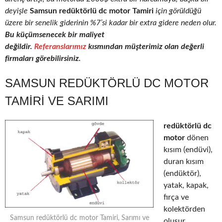
deyişle
Samsun redüktörlü dc motor Tamiri
için görüldüğü
üzere bir senelik giderinin %7’si kadar bir extra gidere neden olur.
Bu küçümsenecek bir maliyet
değildir.
Referanslarımız
kısmından müşterimiz olan değerli
firmaları görebilirsiniz.
SAMSUN REDÜKTÖRLÜ DC MOTOR
TAMIRI VE SARIMI
redüktörlü dc
motor
dönen
kısım (endüvi),
duran kısım
(endüktör),
yatak, kapak,
fırça ve
kolektörden
Samsun redüktörlü dc motor Tamiri, Sarımı ve
oluşur.