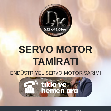
Skip
to
content
SERVO MOTOR
TAMIRATI
ENDÜSTRIYEL SERVO MOTOR SARIMI
ANA MENÜ İÇİN TIKLAYINIZ