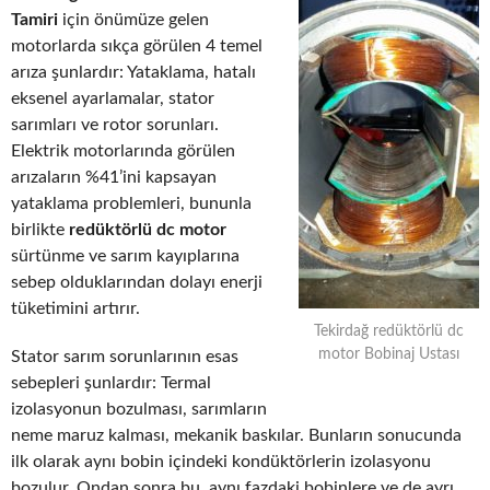
Tamiri
için önümüze gelen
motorlarda sıkça görülen 4 temel
arıza şunlardır: Yataklama, hatalı
eksenel ayarlamalar, stator
sarımları ve rotor sorunları.
Elektrik motorlarında görülen
arızaların %41’ini kapsayan
yataklama problemleri, bununla
birlikte
redüktörlü dc motor
sürtünme ve sarım kayıplarına
sebep olduklarından dolayı enerji
tüketimini artırır.
Tekirdağ redüktörlü dc
motor Bobinaj Ustası
Stator sarım sorunlarının esas
sebepleri şunlardır: Termal
izolasyonun bozulması, sarımların
neme maruz kalması, mekanik baskılar. Bunların sonucunda
ilk olarak aynı bobin içindeki kondüktörlerin izolasyonu
bozulur. Ondan sonra bu, aynı fazdaki bobinlere ve de ayrı