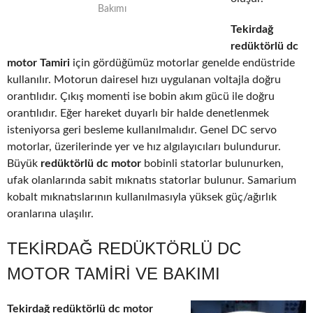
Bakımı
Tekirdağ
redüktörlü dc
motor Tamiri
için gördüğümüz motorlar genelde endüstride
kullanılır. Motorun dairesel hızı uygulanan voltajla doğru
orantılıdır. Çıkış momenti ise bobin akım gücü ile doğru
orantılıdır. Eğer hareket duyarlı bir halde denetlenmek
isteniyorsa geri besleme kullanılmalıdır. Genel DC servo
motorlar, üzerilerinde yer ve hız algılayıcıları bulundurur.
Büyük
redüktörlü dc motor
bobinli statorlar bulunurken,
ufak olanlarında sabit mıknatıs statorlar bulunur. Samarium
kobalt mıknatıslarının kullanılmasıyla yüksek güç/ağırlık
oranlarına ulaşılır.
TEKIRDAĞ REDÜKTÖRLÜ DC
MOTOR TAMIRI VE BAKIMI
Tekirdağ redüktörlü dc motor