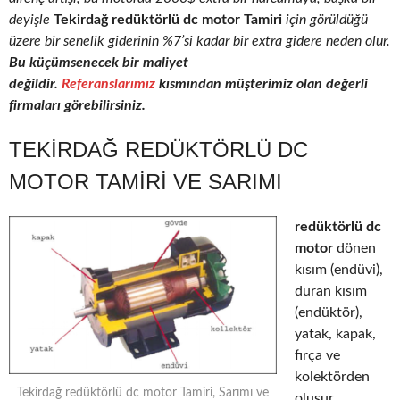
deyişle
Tekirdağ redüktörlü dc motor Tamiri
için görüldüğü
üzere bir senelik giderinin %7’si kadar bir extra gidere neden olur.
Bu küçümsenecek bir maliyet
değildir.
Referanslarımız
kısmından müşterimiz olan değerli
firmaları görebilirsiniz.
TEKIRDAĞ REDÜKTÖRLÜ DC
MOTOR TAMIRI VE SARIMI
redüktörlü dc
motor
dönen
kısım (endüvi),
duran kısım
(endüktör),
yatak, kapak,
fırça ve
kolektörden
Tekirdağ redüktörlü dc motor Tamiri, Sarımı ve
oluşur.