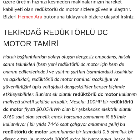
üzere üretim hızınızı kesmeden makinalarınızın hareket
kabiliyeti olan redüktörlü dc motor sizlere güvenle ulaştırır.
Bizleri
Hemen Ara
butonuna tıklayarak bizlere ulaşabilirsiniz.
TEKIRDAĞ REDÜKTÖRLÜ DC
MOTOR TAMIRI
Hatalı bağlantılardan dolayı oluşan dengesiz empedans, hatalı
sarım teknikleri (hem yeni redüktörlü dc motor için hem de
onarım edilenlerinde ) ve yalıtım şartları (sarımlardaki kısalıklar
ve açıklıklar), redüktörlü dc motor nominal sıcaklığını ve
güvenilirliğini tıpkı voltajdaki dengesizlikler benzer biçimde
etkileyebilirler. Bunlara ek olarak
redüktörlü dc motor
kullanım
maliyeti süratli şekilde artabilir. Mesela; 100HP bir
redüktörlü
dc motor
fiyatı $0.05/kWh olan bir şebekeden elektrik alarak
8760 saat olan senelik emek harcama zamanının % 85’inde
kullanılıyor ( bir yılda 7446 saat çalışıyor anlamına gelir) bu
redüktörlü dc motor
sarımlarında bir fazındaki 0.5 ohm’luk bir
direnç artışı, bu motorda 2000$ extra bir harcamaya, başka bir