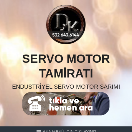
Skip
to
content
SERVO MOTOR
TAMIRATI
ENDÜSTRIYEL SERVO MOTOR SARIMI
ANA MENÜ İÇİN TIKLAYINIZ