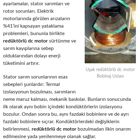
ayarlamalar, stator sarımları ve
rotor sorunları. Elektrik
motorlarında görülen arızaların
%41’ini kapsayan yataklama
problemleri, bununla birlikte
redüktörlü dc motor
sürtünme ve
sarım kayıplarına sebep
olduklarından dolayı enerji
tüketimini artırır.
Uşak redüktörlü dc motor
Bobinaj Ustası
Stator sarım sorunlarının esas
sebepleri şunlardır: Termal
izolasyonun bozulması, sarımların
neme maruz kalması, mekanik baskılar. Bunların sonucunda
ilk olarak aynı bobin içindeki kondüktörlerin izolasyonu
bozulur. Ondan sonra bu, aynı fazdaki bobinlere ve de ayrı
fazdaki bobinlere sıçrar. Kondüktörlerdeki değişiklerin
belirlenmesi,
redüktörlü dc motor
bozulmadan ilkin onarım
edilmesine yada yenilenmeye olanak sağlar.