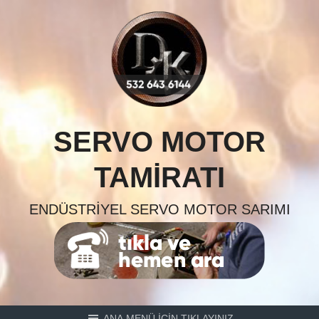
Skip
to
content
SERVO MOTOR
TAMIRATI
ENDÜSTRIYEL SERVO MOTOR SARIMI
ANA MENÜ İÇİN TIKLAYINIZ