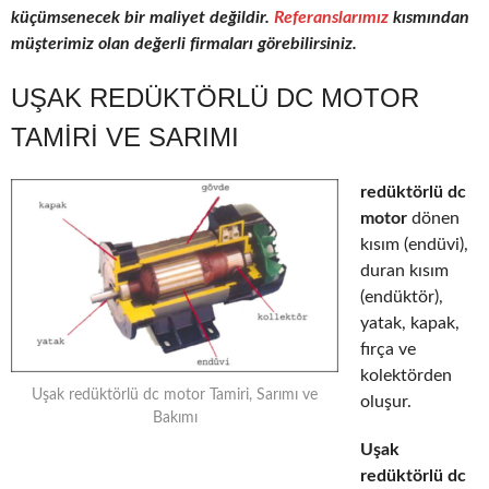
küçümsenecek bir maliyet değildir.
Referanslarımız
kısmından
müşterimiz olan değerli firmaları görebilirsiniz.
UŞAK REDÜKTÖRLÜ DC MOTOR
TAMIRI VE SARIMI
redüktörlü dc
motor
dönen
kısım (endüvi),
duran kısım
(endüktör),
yatak, kapak,
fırça ve
kolektörden
Uşak redüktörlü dc motor Tamiri, Sarımı ve
oluşur.
Bakımı
Uşak
redüktörlü dc