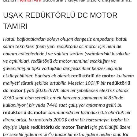
Bizleri
Hemen Ara
butonuna tıklayarak bizlere ulaşabilirsiniz.
UŞAK REDÜKTÖRLÜ DC MOTOR
TAMIRI
Hatalı bağlantılardan dolayı oluşan dengesiz empedans, hatalı
sarım teknikleri (hem yeni redüktörlü dc motor için hem de
onarım edilenlerinde ) ve yalıtım şartları (sarımlardaki kısalıklar
ve açıklıklar), redüktörlü dc motor nominal sıcaklığını ve
güvenilirliğini tıpkı voltajdaki dengesizlikler benzer biçimde
etkileyebilirler. Bunlara ek olarak
redüktörlü dc motor
kullanım
maliyeti süratli şekilde artabilir. Mesela; 100HP bir
redüktörlü
dc motor
fiyatı $0.05/kWh olan bir şebekeden elektrik alarak
8760 saat olan senelik emek harcama zamanının % 85’inde
kullanılıyor ( bir yılda 7446 saat çalışıyor anlamına gelir) bu
redüktörlü dc motor
sarımlarında bir fazındaki 0.5 ohm’luk bir
direnç artışı, bu motorda 2000$ extra bir harcamaya, başka bir
deyişle
Uşak redüktörlü dc motor Tamiri
için görüldüğü üzere
bir senelik giderinin %7’si kadar bir extra gidere neden olur.
Bu