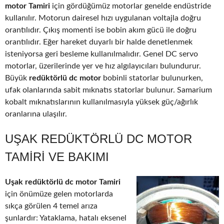
motor Tamiri
için gördüğümüz motorlar genelde endüstride
kullanılır. Motorun dairesel hızı uygulanan voltajla doğru
orantılıdır. Çıkış momenti ise bobin akım gücü ile doğru
orantılıdır. Eğer hareket duyarlı bir halde denetlenmek
isteniyorsa geri besleme kullanılmalıdır. Genel DC servo
motorlar, üzerilerinde yer ve hız algılayıcıları bulundurur.
Büyük
redüktörlü dc motor
bobinli statorlar bulunurken,
ufak olanlarında sabit mıknatıs statorlar bulunur. Samarium
kobalt mıknatıslarının kullanılmasıyla yüksek güç/ağırlık
oranlarına ulaşılır.
UŞAK REDÜKTÖRLÜ DC MOTOR
TAMIRI VE BAKIMI
Uşak redüktörlü dc motor Tamiri
için önümüze gelen motorlarda
sıkça görülen 4 temel arıza
şunlardır: Yataklama, hatalı eksenel