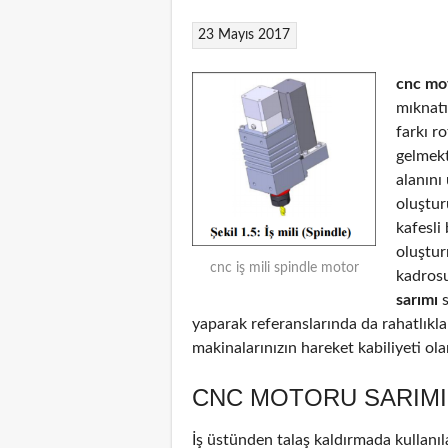
23 Mayıs 2017
cnc mo
mıknatı
farkı r
gelmekt
alanını
oluştur
kafesli
oluştu
cnc iş mili spindle motor
kadrosu
sarımı
s
yaparak referanslarında da rahatlıkl
makinalarınızın hareket kabiliyeti ol
CNC MOTORU SARIMI
İş üstünden talaş kaldırmada kullanıl