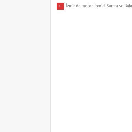
POST
←
İzmir dc motor Tamiri, Sarımı ve Bak
NAVIGATION