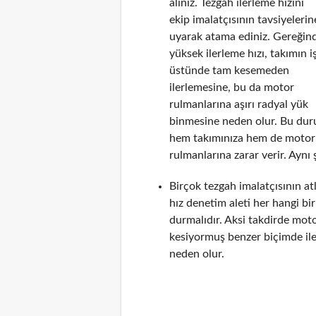
alınız. Tezgah ilerleme hızını
ekip imalatçısının tavsiyelerin
uyarak atama ediniz. Gereğin
yüksek ilerleme hızı, takımın i
üstünde tam kesemeden
ilerlemesine, bu da motor
rulmanlarına aşırı radyal yük
binmesine neden olur. Bu du
hem takımınıza hem de motor
rulmanlarına zarar verir. Aynı 
Birçok tezgah imalatçısının a
hız denetim aleti her hangi b
durmalıdır. Aksi takdirde mot
kesiyormuş benzer biçimde il
neden olur.