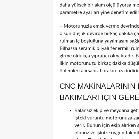
daha yüksek bir akım ölçülüyorsa mot
parametre ayarları yine denetim edilm
– Motorunuzla emek verme devrinde 
olsun düşük devirde birkaç dakika çalı
rulman iç boşluğuna yayılmasını sağl
Bilhassa seramik bilyalı fenermili ru
girme oldukça yıpratıcı olmaktadır. 
ilkin motorunuzu birkaç dakika düşük
önlemleri alırsanız hataları aza indir
CNC MAKINALARININ
BAKIMLARI IÇIN GER
Balansız ekip ve meydana geti
işteki vuruntu motorunuza za
verir. Bunun için ekip alırken 
olunuz ve işinize uygun takım