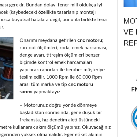
ası gerekir. Bundan dolayı fener mili oldukça iyi
ecek (kaybedecek) özellikte tasarlanıp montajı
MOT
nızca boyutsal hatalara değil, bununla birlikte fena
ur.
VE 
Onarımı meydana getirilen
cnc motoru
;
RE
run-out ölçümleri, rodaj emek harcaması,
denge ayarı, titreşim ölçümleri benzer
biçimde kontrol emek harcamaları
yapılarak raporları ile beraber müşteriye
teslim edilir. 1000 Rpm ile 60.000 Rpm
arası tüm marka ve tip
cnc motoru
sarımı
yapmaktayız.
– Motorunuz doğru yönde dönmeye
başladıktan sonrasında, gene düşük bir
frekansta, hız denetim aleti üstündeki
metre kullanarak akım ölçümü yapınız. Okuyacağınız
eğerinden yüksek olmamalıdır. Eğer etiket akımın