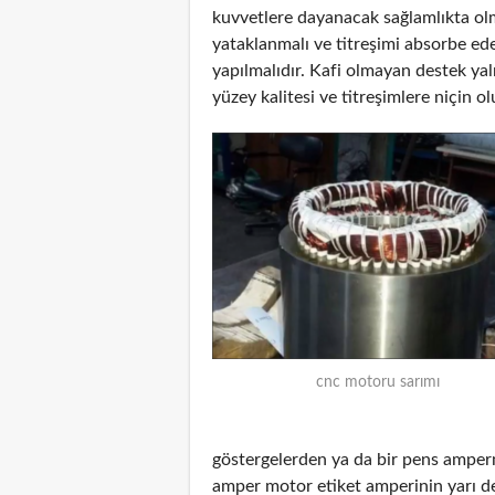
kuvvetlere dayanacak sağlamlıkta olm
yataklanmalı ve titreşimi absorbe ed
yapılmalıdır. Kafi olmayan destek yal
yüzey kalitesi ve titreşimlere niçin ol
cnc motoru sarımı
göstergelerden ya da bir pens amper
amper motor etiket amperinin yarı d