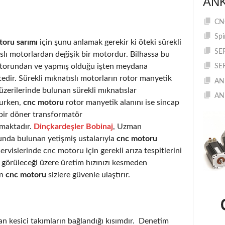
AN
CNC
Spi
toru sarımı
için şunu anlamak gerekir ki öteki sürekli
SE
slı motorlardan değişik bir motordur. Bilhassa bu
otorundan ve yapmış olduğu işten meydana
SE
edir. Sürekli mıknatıslı motorların rotor manyetik
AN
 üzerilerinde bulunan sürekli mıknatıslar
AN
urken,
cnc motoru
rotor manyetik alanını ise sincap
 bir döner transformatör
rmaktadır.
Dinçkardeşler Bobinaj
, Uzman
nda bulunan yetişmiş ustalarıyla
cnc motoru
ervislerinde cnc motoru için gerekli arıza tespitlerini
a görüleceği üzere üretim hızınızı kesmeden
an
cnc motoru
sizlere güvenle ulaştırır.
an kesici takımların bağlandığı kısımdır. Denetim