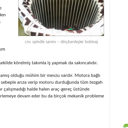
e
den
ş
cnc spindle sarımı – dinçkardeşler bobinaj
rum
şekilde körelmiş takımla iş yapmak da sakıncalıdır.
tlamış olduğu mühim bir mevzu vardır. Motora bağlı
ir sebeple arıza verip motoru durduğunda tüm tezgah
or çalışmadığı halde halen araç-gereç üstünde
erlemeye devam eder bu da birçok mekanik probleme