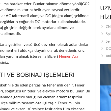
akılırsa hareket eder. Bunlar takımın dönme yönü(G02
UZ
 dönme miktarını belirleyen sayısal verilerdir.
HIZ
lar AC (alternatif akım) ve DC (doğru akım) şeklinde
tezgâhların çoğunda DC motorlar kullanılmaktadır.
CNC
 girişinin değiştirilerek ayarlanabilmesi ve
nabilmesidir.
Spi
Ser
ana getirilen ve sürücü devreleri olarak adlandırılan
DC 
 momentleri oldukça duyarlı olarak denetlenir.
cnc
n yardım almak isterseniz Bizleri
Hemen Ara
Ank
siniz.
TI VE BOBINAJ IŞLEMLERI
etini elde eden parçasına fener mili denir. Fener
ri, soğutucu üniteleri ve elektrik motoru bulunur. Bu
lanında gerekli olduğunu elemanlarımız tespitini
ukça mühim tasarım özelliği taşır. Fener milinin
olması ve ekseni süresince tesir eden tüm eksensel