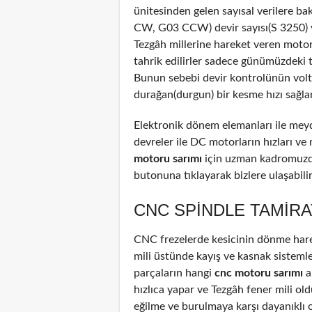
ünitesinden gelen sayısal verilere b
CW, G03 CCW) devir sayısı(S 3250) ve
Tezgâh millerine hareket veren motor
tahrik edilirler sadece günümüzdeki 
Bunun sebebi devir kontrolünün voltaj
durağan(durgun) bir kesme hızı sağla
Elektronik dönem elemanları ile meyd
devreler ile DC motorların hızları ve
motoru sarımı
için uzman kadromuzda
butonuna tıklayarak bizlere ulaşabilir
CNC SPINDLE TAMIRA
CNC frezelerde kesicinin dönme harek
mili üstünde kayış ve kasnak sistemle
parçaların hangi
cnc motoru sarımı
a
hızlıca yapar ve Tezgâh fener mili old
eğilme ve burulmaya karşı dayanıklı 