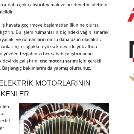
or daha çok çalıştırılmamalı ve hız denetim aletinin
elidir.
iş hayata geçirmeye başlamadan ilkin ne olursa
ştırın. Bu işlem rulmanlarınız içindeki yağın ısınarak
ayacak, ve rulmanların ömrü daha uzun olacaktır.
lmanları için soğukken yüksek devirde yük altına
Bu yüzden tezgahınızı her sabah çalıştırmadan
 devirde çalıştırın.
cnc motoru sarımı
için gerekli
ir. Başlangıç bakımlarını da yapmış olursunuz.
 ELEKTRIK MOTORLARININ
EKENLER
rilen
rar
seçici
lar