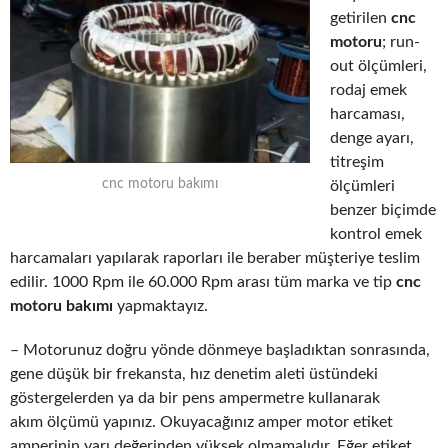
getirilen
cnc
motoru
; run-
out ölçümleri,
rodaj emek
harcaması,
denge ayarı,
titreşim
cnc motoru bakımı
ölçümleri
benzer biçimde
kontrol emek
harcamaları yapılarak raporları ile beraber müşteriye teslim
edilir. 1000 Rpm ile 60.000 Rpm arası tüm marka ve tip
cnc
motoru bakımı
yapmaktayız.
– Motorunuz doğru yönde dönmeye başladıktan sonrasında,
gene düşük bir frekansta, hız denetim aleti üstündeki
göstergelerden ya da bir pens ampermetre kullanarak
akım ölçümü yapınız. Okuyacağınız amper motor etiket
amperinin yarı değerinden yüksek olmamalıdır. Eğer etiket