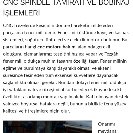
CNC SPINDLE TAMIRATI VE BOBINAJ
IŞLEMLERI
CNC frezelerde kesicinin dönme hareketini elde eden
parçasına fener mili denir. Fener mili üstünde kayış ve kasnak
sistemleri, soğutucu üniteleri ve elektrik motoru bulunur. Bu
parçaların hangi
cnc motoru bakımı
alanında gerekli
olduğunu elemanlarımız tespitini hızlıca yapar ve Tezgâh
fener mili oldukça mühim tasarım özelliği taşır. Fener milinin
eğilme ve burulmaya karşı dayanıklı olması ve ekseni
süresince tesir eden tüm eksensel kuvvetlere dayanacak
sağlamlıkta olması gerekir. Bundan dolayı fener mili oldukça
iyi yataklanmalı ve titreşimi absorbe edecek (kaybedecek)
özellikte tasarlanıp montajı yapılmalıdır. Kafi olmayan destek
yalnızca boyutsal hatalara değil, bununla birlikte fena yüzey
kalitesi ve titreşimlere niçin olur.
Onarımı
meydana