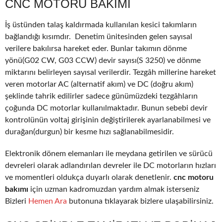
CNC MOTORU BAKIMI
İş üstünden talaş kaldırmada kullanılan kesici takımların
bağlandığı kısımdır. Denetim ünitesinden gelen sayısal
verilere bakılırsa hareket eder. Bunlar takımın dönme
yönü(G02 CW, G03 CCW) devir sayısı(S 3250) ve dönme
miktarını belirleyen sayısal verilerdir. Tezgâh millerine hareket
veren motorlar AC (alternatif akım) ve DC (doğru akım)
şeklinde tahrik edilirler sadece günümüzdeki tezgâhların
çoğunda DC motorlar kullanılmaktadır. Bunun sebebi devir
kontrolünün voltaj girişinin değiştirilerek ayarlanabilmesi ve
durağan(durgun) bir kesme hızı sağlanabilmesidir.
Elektronik dönem elemanları ile meydana getirilen ve sürücü
devreleri olarak adlandırılan devreler ile DC motorların hızları
ve momentleri oldukça duyarlı olarak denetlenir.
cnc motoru
bakımı
için uzman kadromuzdan yardım almak isterseniz
Bizleri
Hemen Ara
butonuna tıklayarak bizlere ulaşabilirsiniz.