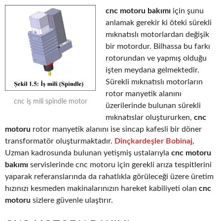
cnc motoru bakımı
için şunu
anlamak gerekir ki öteki sürekli
mıknatıslı motorlardan değişik
bir motordur. Bilhassa bu farkı
rotorundan ve yapmış olduğu
işten meydana gelmektedir.
Sürekli mıknatıslı motorların
rotor manyetik alanını
cnc iş mili spindle motor
üzerilerinde bulunan sürekli
mıknatıslar oluştururken,
cnc
motoru
rotor manyetik alanını ise sincap kafesli bir döner
transformatör oluşturmaktadır.
Dinçkardeşler Bobinaj
,
Uzman kadrosunda bulunan yetişmiş ustalarıyla
cnc motoru
bakımı
servislerinde cnc motoru için gerekli arıza tespitlerini
yaparak referanslarında da rahatlıkla görüleceği üzere üretim
hızınızı kesmeden makinalarınızın hareket kabiliyeti olan
cnc
motoru
sizlere güvenle ulaştırır.