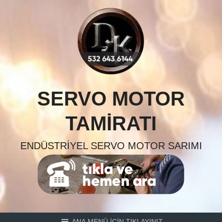
Skip
to
content
SERVO MOTOR
TAMIRATI
ENDÜSTRIYEL SERVO MOTOR SARIMI
ANA MENÜ İÇİN TIKLAYINIZ