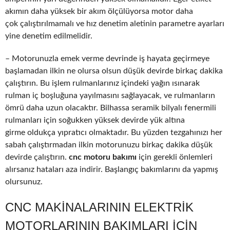
akımın daha yüksek bir akım ölçülüyorsa motor daha
çok çalıştırılmamalı ve hız denetim aletinin parametre ayarları
yine denetim edilmelidir.
– Motorunuzla emek verme devrinde iş hayata geçirmeye
başlamadan ilkin ne olursa olsun düşük devirde birkaç dakika
çalıştırın. Bu işlem rulmanlarınız içindeki yağın ısınarak
rulman iç boşluğuna yayılmasını sağlayacak, ve rulmanların
ömrü daha uzun olacaktır. Bilhassa seramik bilyalı fenermili
rulmanları için soğukken yüksek devirde yük altına
girme oldukça yıpratıcı olmaktadır. Bu yüzden tezgahınızı her
sabah çalıştırmadan ilkin motorunuzu birkaç dakika düşük
devirde çalıştırın.
cnc motoru bakımı
için gerekli önlemleri
alırsanız hataları aza indirir. Başlangıç bakımlarını da yapmış
olursunuz.
CNC MAKINALARININ ELEKTRIK
MOTORLARININ BAKIMLARI IÇIN