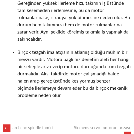
Gereğinden yüksek ilerleme hızı, takımın iş üstünde
tam kesemeden ilerlemesine, bu da motor
rulmanlarına aşırı radyal yük binmesine neden olur. Bu
durum hem takımınıza hem de motor rulmanlarına
zarar verir. Aynı şekilde körelmiş takımla iş yapmak da
sakıncalıdır.
Birçok tezgah imalatçısının atlamış olduğu mühim bir
mevzu vardır. Motora bağlı hız denetim aleti her hangi
bir sebeple arıza verip motoru durduğunda tüm tezgah
durmalıdır. Aksi takdirde motor çalışmadığı halde
halen araç-gereç üstünde kesiyormuş benzer
biçimde ilerlemeye devam eder bu da birçok mekanik
probleme neden olur.
POST
←
arel cnc spindle tamiri
Siemens servo motorun arızası