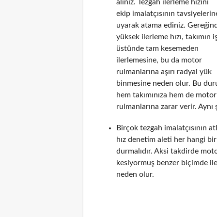
alınız. Tezgah ilerleme hızını
ekip imalatçısının tavsiyelerin
uyarak atama ediniz. Gereğin
yüksek ilerleme hızı, takımın i
üstünde tam kesemeden
ilerlemesine, bu da motor
rulmanlarına aşırı radyal yük
binmesine neden olur. Bu du
hem takımınıza hem de motor
rulmanlarına zarar verir. Aynı 
Birçok tezgah imalatçısının a
hız denetim aleti her hangi b
durmalıdır. Aksi takdirde mot
kesiyormuş benzer biçimde il
neden olur.