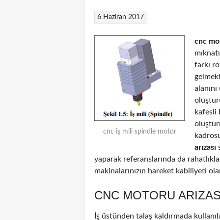
6 Haziran 2017
cnc mot
mıknatı
farkı r
gelmekt
alanını
oluştur
kafesli
oluştu
cnc iş mili spindle motor
kadrosu
arızası
s
yaparak referanslarında da rahatlıkl
makinalarınızın hareket kabiliyeti ol
CNC MOTORU ARIZAS
İş üstünden talaş kaldırmada kullanıl