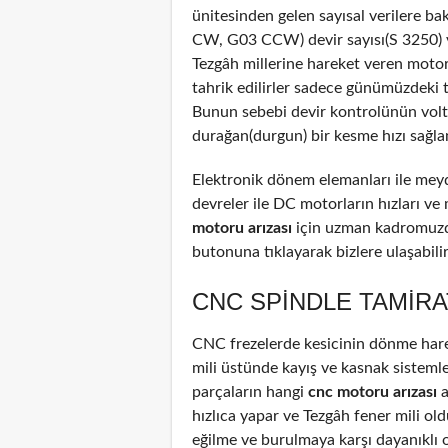
ünitesinden gelen sayısal verilere b
CW, G03 CCW) devir sayısı(S 3250) ve
Tezgâh millerine hareket veren motor
tahrik edilirler sadece günümüzdeki 
Bunun sebebi devir kontrolünün voltaj
durağan(durgun) bir kesme hızı sağla
Elektronik dönem elemanları ile meyd
devreler ile DC motorların hızları ve
motoru arızası
için uzman kadromuzda
butonuna tıklayarak bizlere ulaşabilir
CNC SPINDLE TAMIRA
CNC frezelerde kesicinin dönme harek
mili üstünde kayış ve kasnak sistemle
parçaların hangi
cnc motoru arızası
a
hızlıca yapar ve Tezgâh fener mili old
eğilme ve burulmaya karşı dayanıklı 