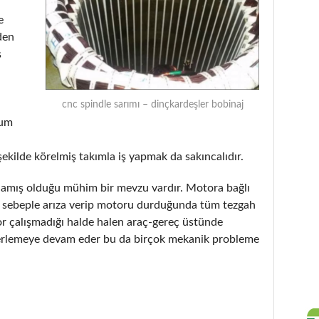
e
den
ş
cnc spindle sarımı – dinçkardeşler bobinaj
rum
şekilde körelmiş takımla iş yapmak da sakıncalıdır.
tlamış olduğu mühim bir mevzu vardır. Motora bağlı
ir sebeple arıza verip motoru durduğunda tüm tezgah
or çalışmadığı halde halen araç-gereç üstünde
erlemeye devam eder bu da birçok mekanik probleme