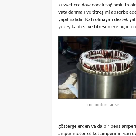
kuvvetlere dayanacak sağlamlıkta olm
yataklanmalı ve titreşimi absorbe ed
yapılmalıdır. Kafi olmayan destek yal
yüzey kalitesi ve titreşimlere niçin ol
cnc motoru arızası
göstergelerden ya da bir pens amper
amper motor etiket amperinin yarı d