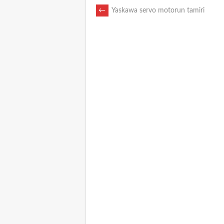
POST
←
Yaskawa servo motorun tamiri
NAVIGATION