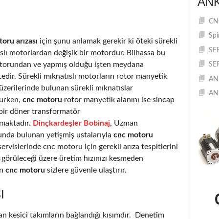
AN
CNC
Spi
oru arızası
için şunu anlamak gerekir ki öteki sürekli
SE
slı motorlardan değişik bir motordur. Bilhassa bu
otorundan ve yapmış olduğu işten meydana
SE
edir. Sürekli mıknatıslı motorların rotor manyetik
AN
 üzerilerinde bulunan sürekli mıknatıslar
AN
urken,
cnc motoru
rotor manyetik alanını ise sincap
 bir döner transformatör
rmaktadır.
Dinçkardeşler Bobinaj
, Uzman
nda bulunan yetişmiş ustalarıyla
cnc motoru
ervislerinde cnc motoru için gerekli arıza tespitlerini
a görüleceği üzere üretim hızınızı kesmeden
an
cnc motoru
sizlere güvenle ulaştırır.
I
an kesici takımların bağlandığı kısımdır. Denetim