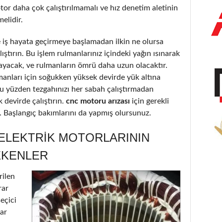
or daha çok çalıştırılmamalı ve hız denetim aletinin
elidir.
iş hayata geçirmeye başlamadan ilkin ne olursa
ştırın. Bu işlem rulmanlarınız içindeki yağın ısınarak
ayacak, ve rulmanların ömrü daha uzun olacaktır.
lmanları için soğukken yüksek devirde yük altına
Bu yüzden tezgahınızı her sabah çalıştırmadan
 devirde çalıştırın.
cnc motoru arızası
için gerekli
ir. Başlangıç bakımlarını da yapmış olursunuz.
 ELEKTRIK MOTORLARININ
EKENLER
rilen
rar
seçici
lar