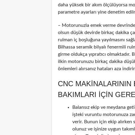
daha yüksek bir akım ölçülüyorsa mot
parametre ayarları yine denetim edilm
– Motorunuzla emek verme devrinde 
olsun düşük devirde birkaç dakika çalı
rulman iç boşluğuna yayılmasını sağl
Bilhassa seramik bilyalı fenermili ru
girme oldukça yıpratıcı olmaktadır. 
ilkin motorunuzu birkaç dakika düşük
önlemleri alırsanız hataları aza indir
CNC MAKINALARININ
BAKIMLARI IÇIN GER
Balansız ekip ve meydana geti
işteki vuruntu motorunuza za
verir. Bunun için ekip alırken 
olunuz ve işinize uygun takım