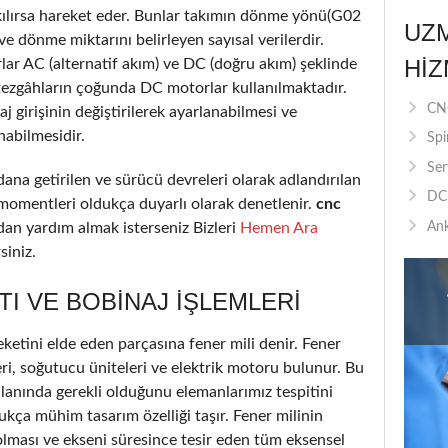
akılırsa hareket eder. Bunlar takımın dönme yönü(G02
UZ
 dönme miktarını belirleyen sayısal verilerdir.
HIZ
lar AC (alternatif akım) ve DC (doğru akım) şeklinde
tezgâhların çoğunda DC motorlar kullanılmaktadır.
CNC
 girişinin değiştirilerek ayarlanabilmesi ve
nabilmesidir.
Spi
Ser
ana getirilen ve sürücü devreleri olarak adlandırılan
DC 
 momentleri oldukça duyarlı olarak denetlenir.
cnc
n yardım almak isterseniz Bizleri
Hemen Ara
Ank
siniz.
TI VE BOBINAJ IŞLEMLERI
etini elde eden parçasına fener mili denir. Fener
ri, soğutucu üniteleri ve elektrik motoru bulunur. Bu
lanında gerekli olduğunu elemanlarımız tespitini
ukça mühim tasarım özelliği taşır. Fener milinin
olması ve ekseni süresince tesir eden tüm eksensel