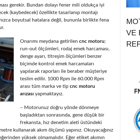
ası gerekir. Bundan dolayı fener mili oldukça iyi
ecek (kaybedecek) özellikte tasarlanıp montajı
MOT
nızca boyutsal hatalara değil, bununla birlikte fena
ur.
VE 
Onarımı meydana getirilen
cnc motoru
;
RE
run-out ölçümleri, rodaj emek harcaması,
denge ayarı, titreşim ölçümleri benzer
biçimde kontrol emek harcamaları
yapılarak raporları ile beraber müşteriye
teslim edilir. 1000 Rpm ile 60.000 Rpm
arası tüm marka ve tip
cnc motoru
arızası
yapmaktayız.
– Motorunuz doğru yönde dönmeye
başladıktan sonrasında, gene düşük bir
frekansta, hız denetim aleti üstündeki
metre kullanarak akım ölçümü yapınız. Okuyacağınız
eğerinden yüksek olmamalıdır. Eğer etiket akımın