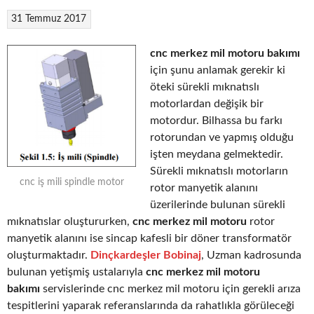
31 Temmuz 2017
cnc merkez mil motoru bakımı
için şunu anlamak gerekir ki
öteki sürekli mıknatıslı
motorlardan değişik bir
motordur. Bilhassa bu farkı
rotorundan ve yapmış olduğu
işten meydana gelmektedir.
Sürekli mıknatıslı motorların
cnc iş mili spindle motor
rotor manyetik alanını
üzerilerinde bulunan sürekli
mıknatıslar oluştururken,
cnc merkez mil motoru
rotor
manyetik alanını ise sincap kafesli bir döner transformatör
oluşturmaktadır.
Dinçkardeşler Bobinaj
, Uzman kadrosunda
bulunan yetişmiş ustalarıyla
cnc merkez mil motoru
bakımı
servislerinde cnc merkez mil motoru için gerekli arıza
tespitlerini yaparak referanslarında da rahatlıkla görüleceği