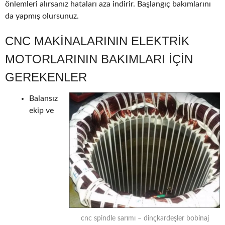
önlemleri alırsanız hataları aza indirir. Başlangıç bakımlarını
da yapmış olursunuz.
CNC MAKINALARININ ELEKTRIK
MOTORLARININ BAKIMLARI IÇIN
GEREKENLER
Balansız
ekip ve
cnc spindle sarımı – dinçkardeşler bobinaj