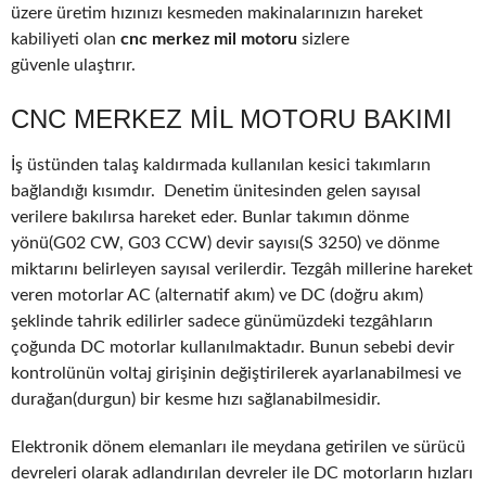
üzere üretim hızınızı kesmeden makinalarınızın hareket
kabiliyeti olan
cnc merkez mil motoru
sizlere
güvenle ulaştırır.
CNC MERKEZ MIL MOTORU BAKIMI
İş üstünden talaş kaldırmada kullanılan kesici takımların
bağlandığı kısımdır. Denetim ünitesinden gelen sayısal
verilere bakılırsa hareket eder. Bunlar takımın dönme
yönü(G02 CW, G03 CCW) devir sayısı(S 3250) ve dönme
miktarını belirleyen sayısal verilerdir. Tezgâh millerine hareket
veren motorlar AC (alternatif akım) ve DC (doğru akım)
şeklinde tahrik edilirler sadece günümüzdeki tezgâhların
çoğunda DC motorlar kullanılmaktadır. Bunun sebebi devir
kontrolünün voltaj girişinin değiştirilerek ayarlanabilmesi ve
durağan(durgun) bir kesme hızı sağlanabilmesidir.
Elektronik dönem elemanları ile meydana getirilen ve sürücü
devreleri olarak adlandırılan devreler ile DC motorların hızları