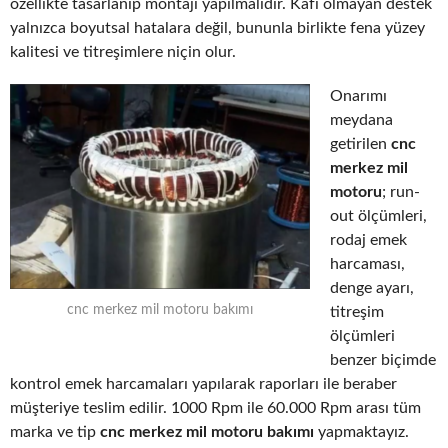
özellikte tasarlanıp montajı yapılmalıdır. Kafi olmayan destek
yalnızca boyutsal hatalara değil, bununla birlikte fena yüzey
kalitesi ve titreşimlere niçin olur.
Onarımı
meydana
getirilen
cnc
merkez mil
motoru
; run-
out ölçümleri,
rodaj emek
harcaması,
denge ayarı,
cnc merkez mil motoru bakımı
titreşim
ölçümleri
benzer biçimde
kontrol emek harcamaları yapılarak raporları ile beraber
müşteriye teslim edilir. 1000 Rpm ile 60.000 Rpm arası tüm
marka ve tip
cnc merkez mil motoru bakımı
yapmaktayız.