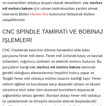
ve momentleri oldukça duyarlı olarak denetlenir.
cnc merkez
mil motoru bakımı
için uzman kadromuzdan yardım almak
isterseniz Bizleri
Hemen Ara
butonuna tıklayarak bizlere
ulaşabilirsiniz.
CNC SPINDLE TAMIRATI VE BOBINAJ
IŞLEMLERI
CNC frezelerde kesicinin dönme hareketini elde eden
parçasına fener mili denir. Fener mili üstünde kayış ve kasnak
sistemleri, soğutucu üniteleri ve elektrik motoru bulunur. Bu
parçaların hangi
cnc merkez mil motoru bakımı
alanında
gerekli olduğunu elemanlarımız tespitini hızlıca yapar ve
Tezgâh fener mili oldukça mühim tasarım özelliği taşır. Fener
milinin eğilme ve burulmaya karşı dayanıklı olması ve ekseni
süresince tesir eden tüm eksensel kuvvetlere dayanacak
sağlamlıkta olması gerekir. Bundan dolayı fener mili oldukça
iyi yataklanmalı ve titreşimi absorbe edecek (kaybedecek)