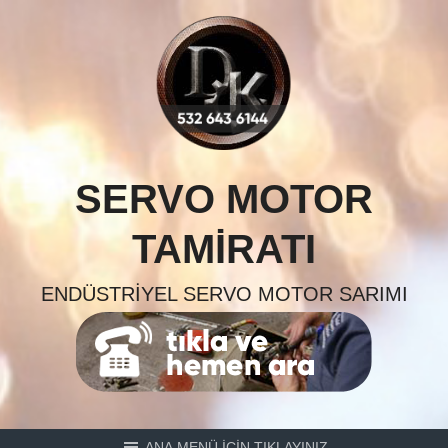
Skip
to
content
SERVO MOTOR
TAMIRATI
ENDÜSTRIYEL SERVO MOTOR SARIMI
ANA MENÜ İÇİN TIKLAYINIZ