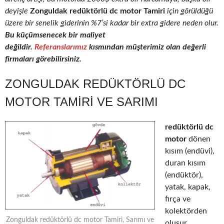
deyişle
Zonguldak redüktörlü dc motor Tamiri
için görüldüğü
üzere bir senelik giderinin %7’si kadar bir extra gidere neden olur.
Bu küçümsenecek bir maliyet
değildir.
Referanslarımız
kısmından müşterimiz olan değerli
firmaları görebilirsiniz.
ZONGULDAK REDÜKTÖRLÜ DC
MOTOR TAMIRI VE SARIMI
redüktörlü dc
motor
dönen
kısım (endüvi),
duran kısım
(endüktör),
yatak, kapak,
fırça ve
kolektörden
Zonguldak redüktörlü dc motor Tamiri, Sarımı ve
oluşur.