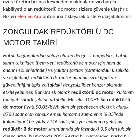
üzere üretim hızınızı kesmeden makinalarınızın hareket
kabiliyeti olan redüktörlü dc motor sizlere güvenle ulaştırır.
Bizleri
Hemen Ara
butonuna tıklayarak bizlere ulaşabilirsiniz.
ZONGULDAK REDÜKTÖRLÜ DC
MOTOR TAMIRI
Hatalı bağlantılardan dolayı oluşan dengesiz empedans, hatalı
sarım teknikleri (hem yeni redüktörlü dc motor için hem de
onarım edilenlerinde ) ve yalıtım şartları (sarımlardaki kısalıklar
ve açıklıklar), redüktörlü dc motor nominal sıcaklığını ve
güvenilirliğini tıpkı voltajdaki dengesizlikler benzer biçimde
etkileyebilirler. Bunlara ek olarak
redüktörlü dc motor
kullanım
maliyeti süratli şekilde artabilir. Mesela; 100HP bir
redüktörlü
dc motor
fiyatı $0.05/kWh olan bir şebekeden elektrik alarak
8760 saat olan senelik emek harcama zamanının % 85’inde
kullanılıyor ( bir yılda 7446 saat çalışıyor anlamına gelir) bu
redüktörlü dc motor
sarımlarında bir fazındaki 0.5 ohm’luk bir
direnç artışı, bu motorda 2000$ extra bir harcamaya, başka bir