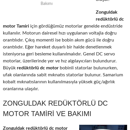
Bakımı
Zonguldak
redüktörlü dc
motor Tamiri
için gördüğümüz motorlar genelde endüstride
kullanılır. Motorun dairesel hızı uygulanan voltajla doğru
orantılıdır. Çıkış momenti ise bobin akım gücü ile doğru
orantılıdır. Eğer hareket duyarlı bir halde denetlenmek
isteniyorsa geri besleme kullanılmalıdır. Genel DC servo
motorlar, üzerilerinde yer ve hız algılayıcıları bulundurur.
Büyük
redüktörlü dc motor
bobinli statorlar bulunurken,
ufak olanlarında sabit mıknatıs statorlar bulunur. Samarium
kobalt mıknatıslarının kullanılmasıyla yüksek güç/ağırlık
oranlarına ulaşılır.
ZONGULDAK REDÜKTÖRLÜ DC
MOTOR TAMIRI VE BAKIMI
Zonguldak redüktörlü dc motor