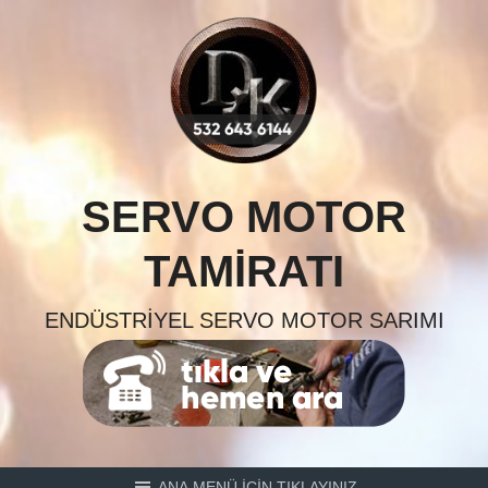
Skip
to
content
SERVO MOTOR
TAMIRATI
ENDÜSTRIYEL SERVO MOTOR SARIMI
ANA MENÜ İÇİN TIKLAYINIZ