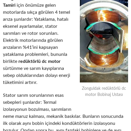
Tamiri
için önümüze gelen
motorlarda sıkça görülen 4 temel
arıza şunlardır: Yataklama, hatalı
eksenel ayarlamalar, stator
sarımları ve rotor sorunları.
Elektrik motorlarında görülen
arızaların %41’ini kapsayan
yataklama problemleri, bununla
birlikte
redüktörlü dc motor
sürtünme ve sarım kayıplarına
sebep olduklarından dolayı enerji
tüketimini artırır.
Zonguldak redüktörlü dc
motor Bobinaj Ustası
Stator sarım sorunlarının esas
sebepleri şunlardır: Termal
izolasyonun bozulması, sarımların
neme maruz kalması, mekanik baskılar. Bunların sonucunda
ilk olarak aynı bobin içindeki kondüktörlerin izolasyonu
bozulur. Ondan sonra bu, aynı fazdaki bobinlere ve de ayrı