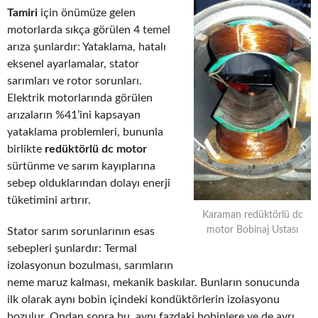
Tamiri
için önümüze gelen
motorlarda sıkça görülen 4 temel
arıza şunlardır: Yataklama, hatalı
eksenel ayarlamalar, stator
sarımları ve rotor sorunları.
Elektrik motorlarında görülen
arızaların %41’ini kapsayan
yataklama problemleri, bununla
birlikte
redüktörlü dc motor
sürtünme ve sarım kayıplarına
sebep olduklarından dolayı enerji
tüketimini artırır.
Karaman redüktörlü dc
motor Bobinaj Ustası
Stator sarım sorunlarının esas
sebepleri şunlardır: Termal
izolasyonun bozulması, sarımların
neme maruz kalması, mekanik baskılar. Bunların sonucunda
ilk olarak aynı bobin içindeki kondüktörlerin izolasyonu
bozulur. Ondan sonra bu, aynı fazdaki bobinlere ve de ayrı