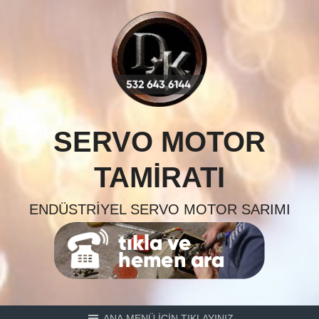
Skip
to
content
SERVO MOTOR
TAMIRATI
ENDÜSTRIYEL SERVO MOTOR SARIMI
ANA MENÜ İÇİN TIKLAYINIZ