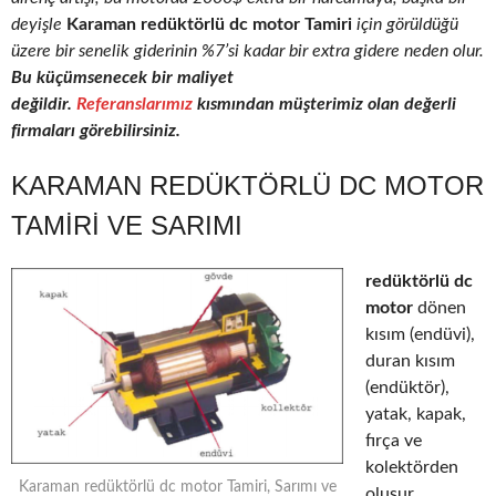
deyişle
Karaman redüktörlü dc motor Tamiri
için görüldüğü
üzere bir senelik giderinin %7’si kadar bir extra gidere neden olur.
Bu küçümsenecek bir maliyet
değildir.
Referanslarımız
kısmından müşterimiz olan değerli
firmaları görebilirsiniz.
KARAMAN REDÜKTÖRLÜ DC MOTOR
TAMIRI VE SARIMI
redüktörlü dc
motor
dönen
kısım (endüvi),
duran kısım
(endüktör),
yatak, kapak,
fırça ve
kolektörden
Karaman redüktörlü dc motor Tamiri, Sarımı ve
oluşur.