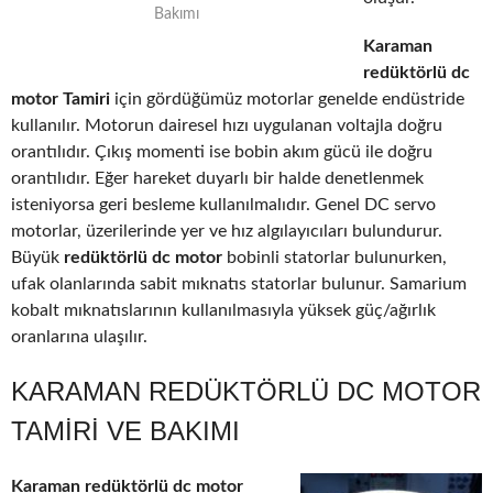
Bakımı
Karaman
redüktörlü dc
motor Tamiri
için gördüğümüz motorlar genelde endüstride
kullanılır. Motorun dairesel hızı uygulanan voltajla doğru
orantılıdır. Çıkış momenti ise bobin akım gücü ile doğru
orantılıdır. Eğer hareket duyarlı bir halde denetlenmek
isteniyorsa geri besleme kullanılmalıdır. Genel DC servo
motorlar, üzerilerinde yer ve hız algılayıcıları bulundurur.
Büyük
redüktörlü dc motor
bobinli statorlar bulunurken,
ufak olanlarında sabit mıknatıs statorlar bulunur. Samarium
kobalt mıknatıslarının kullanılmasıyla yüksek güç/ağırlık
oranlarına ulaşılır.
KARAMAN REDÜKTÖRLÜ DC MOTOR
TAMIRI VE BAKIMI
Karaman redüktörlü dc motor