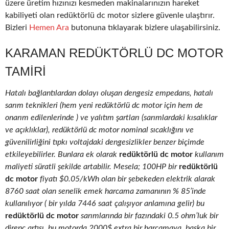
üzere üretim hızınızı kesmeden makinalarınızın hareket
kabiliyeti olan redüktörlü dc motor sizlere güvenle ulaştırır.
Bizleri
Hemen Ara
butonuna tıklayarak bizlere ulaşabilirsiniz.
KARAMAN REDÜKTÖRLÜ DC MOTOR
TAMIRI
Hatalı bağlantılardan dolayı oluşan dengesiz empedans, hatalı
sarım teknikleri (hem yeni redüktörlü dc motor için hem de
onarım edilenlerinde ) ve yalıtım şartları (sarımlardaki kısalıklar
ve açıklıklar), redüktörlü dc motor nominal sıcaklığını ve
güvenilirliğini tıpkı voltajdaki dengesizlikler benzer biçimde
etkileyebilirler. Bunlara ek olarak
redüktörlü dc motor
kullanım
maliyeti süratli şekilde artabilir. Mesela; 100HP bir
redüktörlü
dc motor
fiyatı $0.05/kWh olan bir şebekeden elektrik alarak
8760 saat olan senelik emek harcama zamanının % 85’inde
kullanılıyor ( bir yılda 7446 saat çalışıyor anlamına gelir) bu
redüktörlü dc motor
sarımlarında bir fazındaki 0.5 ohm’luk bir
direnç artışı, bu motorda 2000$ extra bir harcamaya, başka bir