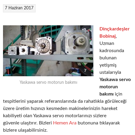
7 Haziran 2017
Dinçkardeşler
Bobinaj
,
Uzman
kadrosunda
bulunan
yetişmiş
ustalarıyla
Yaskawa servo
Yaskawa servo motorun bakımı
motorun
bakımı
için
tespitlerini yaparak referanslarında da rahatlıkla görüleceği
üzere üretim hızınızı kesmeden makinelerinizin hareket
kabiliyeti olan Yaskawa servo motorlarınızı sizlere
güvenle ulaştırır. Bizleri
Hemen Ara
butonuna tıklayarak
bizlere ulaşabilirsiniz.