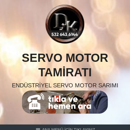
Skip
to
content
SERVO MOTOR
TAMIRATI
ENDÜSTRIYEL SERVO MOTOR SARIMI
ANA MENÜ İÇİN TIKLAYINIZ