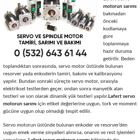
motorun sarımı
bakmadan
önceki
kodlamaya
gore
toplanmaya
hazır duruma
getirilir. Beden
toplandıktan sonrasında, servo motor üstünde bulunan
resorver yada enkoderin tamiri, bakımı ve kalibrasyonu
yapılır. Bundan sonraki süreçte servo motor, sırasıyla
elektriksel testlerden geçer, ondan sonra manyetik alan
testleri ve son olarak dinamik yük testleri yapılır.
Lafert servo
motorun sarımı
için etiket değerlerine uygun, tork ve moment
gücüne uygun olup olmadığı tespit edilir.
Servo motorun üstünde bulunan enkoder ve resorver’den
uygun emek verme sinyalleri alınırsa, onarım ve rest işlemleri
sonuçlanır.
Lafert servo motorun sarımı
bitiminde dış