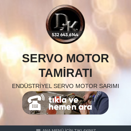
Skip
to
content
SERVO MOTOR
TAMIRATI
ENDÜSTRIYEL SERVO MOTOR SARIMI
ANA MENÜ İÇİN TIKLAYINIZ