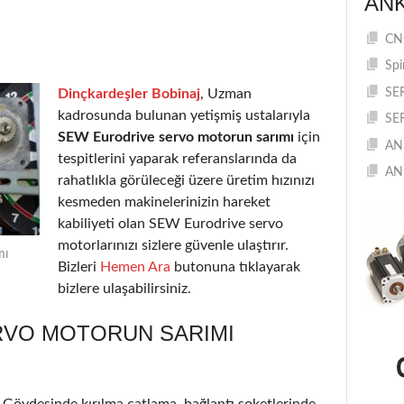
AN
CNC
Spi
Dinçkardeşler Bobinaj
, Uzman
SE
kadrosunda bulunan yetişmiş ustalarıyla
SE
SEW Eurodrive servo motorun sarımı
için
AN
tespitlerini yaparak referanslarında da
AN
rahatlıkla görüleceği üzere üretim hızınızı
kesmeden makinelerinizin hareket
kabiliyeti olan SEW Eurodrive servo
motorlarınızı sizlere güvenle ulaştırır.
mı
Bizleri
Hemen Ara
butonuna tıklayarak
bizlere ulaşabilirsiniz.
RVO MOTORUN SARIMI
r. Gövdesinde kırılma çatlama, bağlantı soketlerinde