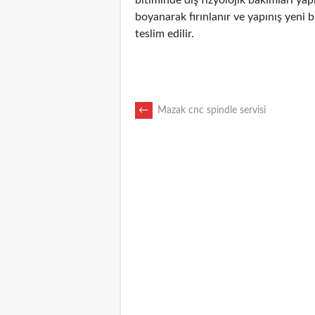
boyanarak fırınlanır ve yapınış yen
teslim edilir.
POST
←
Mazak cnc spindle servisi
NAVIGATION