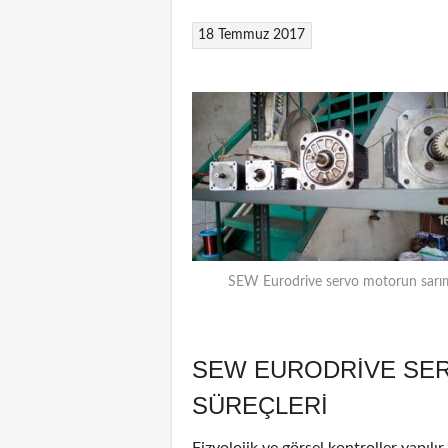
18 Temmuz 2017
SEW Eurodrive servo motorun sarı
SEW EURODRIVE SE
SÜREÇLERI
Fizyolojik ve görsel kontroller yapılı