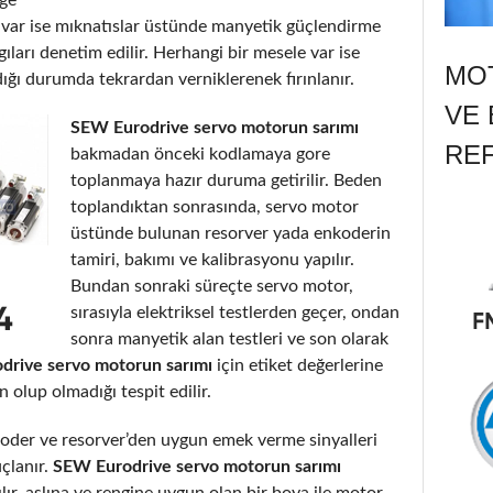
ı var ise mıknatıslar üstünde manyetik güçlendirme
gıları denetim edilir. Herhangi bir mesele var ise
MOT
dığı durumda tekrardan verniklerenek fırınlanır.
VE 
SEW Eurodrive servo motorun sarımı
RE
bakmadan önceki kodlamaya gore
toplanmaya hazır duruma getirilir. Beden
toplandıktan sonrasında, servo motor
üstünde bulunan resorver yada enkoderin
tamiri, bakımı ve kalibrasyonu yapılır.
Bundan sonraki süreçte servo motor,
sırasıyla elektriksel testlerden geçer, ondan
sonra manyetik alan testleri ve son olarak
drive servo motorun sarımı
için etiket değerlerine
lup olmadığı tespit edilir.
der ve resorver’den uygun emek verme sinyalleri
uçlanır.
SEW Eurodrive servo motorun sarımı
ılır, aslına ve rengine uygun olan bir boya ile motor