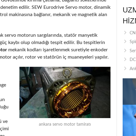
ı denetim edilir. SEW Eurodrive Servo motor, dinamik
UZ
ntrol makinasına bağlanır, mekanik ve magnetik alan
HIZ
CNC
arak servo motorun sargılarında, statör manyetik
Spi
üç kaybı olup olmadığı tespit edilir. Bu tespitlerin
tor
mekanik kodları işaretlenmek suretiyle enkoder
Ser
motor açılır, rotor ve statörün iç muaneyeleri yapılır.
DC 
Ank
nge
run
duğu
ü ve
ankara servo motor tamiratı
eçimi
nge