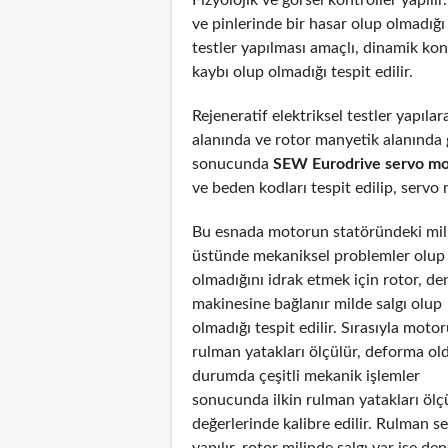
ve pinlerinde bir hasar olup olmadığ
testler yapılması amaçlı, dinamik ko
kaybı olup olmadığı tespit edilir.
Rejeneratif elektriksel testler yapıl
alanında ve rotor manyetik alanında g
sonucunda
SEW Eurodrive servo mo
ve beden kodları tespit edilip, servo 
Bu esnada motorun statöründeki mil
üstünde mekaniksel problemler olup
olmadığını idrak etmek için rotor, de
makinesine bağlanır milde salgı olup
olmadığı tespit edilir. Sırasıyla moto
rulman yatakları ölçülür, deforma ol
durumda çeşitli mekanik işlemler
sonucunda ilkin rulman yatakları ölç
değerlerinde kalibre edilir. Rulman s
yapılır, rotor milinde salgı var ise de