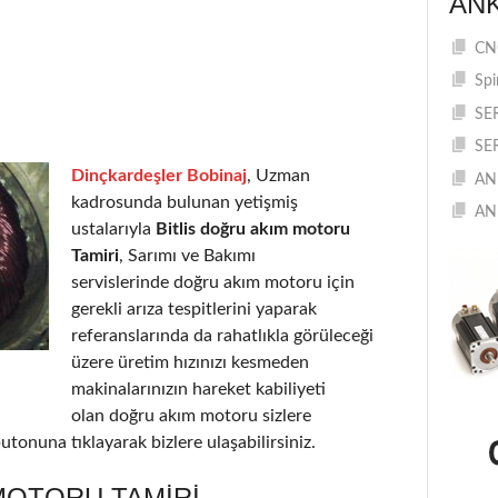
AN
CNC
Spi
SE
SE
Dinçkardeşler Bobinaj
, Uzman
AN
kadrosunda bulunan yetişmiş
AN
ustalarıyla
Bitlis doğru akım motoru
Tamiri
, Sarımı ve Bakımı
servislerinde doğru akım motoru için
gerekli arıza tespitlerini yaparak
referanslarında da rahatlıkla görüleceği
üzere üretim hızınızı kesmeden
makinalarınızın hareket kabiliyeti
olan doğru akım motoru sizlere
utonuna tıklayarak bizlere ulaşabilirsiniz.
MOTORU TAMIRI