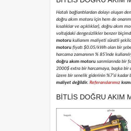
Hatalı bağlantılardan dolayı oluşan de
doğru akım motoru için hem de onarım ed
kısalıklar ve açıklıklar), doğru akım mot
voltajdaki dengesizlikler benzer biçimd
motoru
kullanım maliyeti süratli şekil
motoru
fiyatı $0.05/kWh olan bir şeb
harcama zamanının % 85’inde kullanılıyo
doğru akım motoru
sarımlarında bir f
2000$ extra bir harcamaya, başka bir 
üzere bir senelik giderinin %7’si kadar 
maliyet değildir.
Referanslarımız
kısmı
BITLIS DOĞRU AKIM 