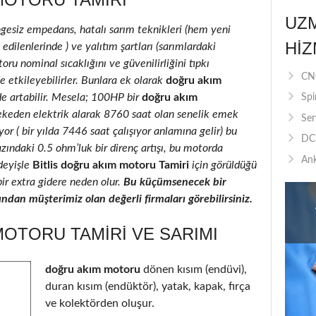
UZ
ngesiz empedans, hatalı sarım teknikleri (hem yeni
HIZ
ilenlerinde ) ve yalıtım şartları (sarımlardaki
oru nominal sıcaklığını ve güvenilirliğini tıpkı
CNC
e etkileyebilirler. Bunlara ek olarak
doğru akım
de artabilir. Mesela; 100HP bir
doğru akım
Spi
ekeden elektrik alarak 8760 saat olan senelik emek
Ser
r ( bir yılda 7446 saat çalışıyor anlamına gelir) bu
DC 
azındaki 0.5 ohm’luk bir direnç artışı, bu motorda
Ank
deyişle
Bitlis doğru akım motoru Tamiri
için görüldüğü
bir extra gidere neden olur.
Bu küçümsenecek bir
ndan müşterimiz olan değerli firmaları görebilirsiniz.
MOTORU TAMIRI VE SARIMI
doğru akım motoru
dönen kısım (endüvi),
duran kısım (endüktör), yatak, kapak, fırça
ve kolektörden oluşur.