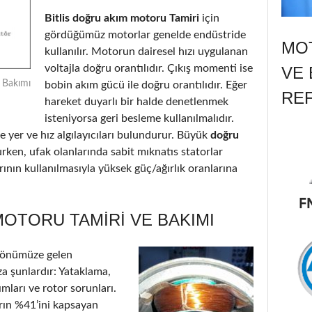
Bitlis doğru akım motoru Tamiri
için
gördüğümüz motorlar genelde endüstride
MOT
kullanılır. Motorun dairesel hızı uygulanan
voltajla doğru orantılıdır. Çıkış momenti ise
VE 
e Bakımı
bobin akım gücü ile doğru orantılıdır. Eğer
RE
hareket duyarlı bir halde denetlenmek
isteniyorsa geri besleme kullanılmalıdır.
 yer ve hız algılayıcıları bulundurur. Büyük
doğru
urken, ufak olanlarında sabit mıknatıs statorlar
ının kullanılmasıyla yüksek güç/ağırlık oranlarına
MOTORU TAMIRI VE BAKIMI
 önümüze gelen
a şunlardır: Yataklama,
ımları ve rotor sorunları.
arın %41’ini kapsayan