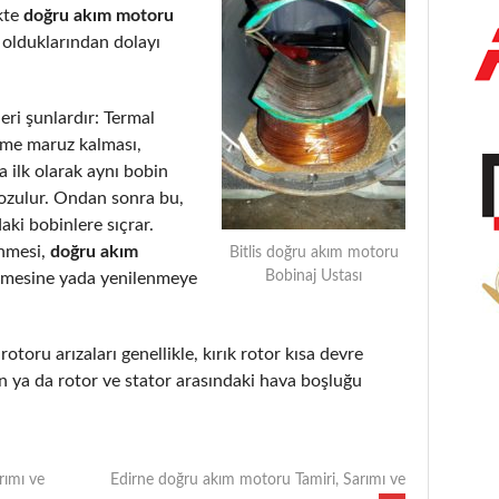
kte
doğru akım motoru
 olduklarından dolayı
eri şunlardır: Termal
eme maruz kalması,
 ilk olarak aynı bobin
bozulur. Ondan sonra bu,
aki bobinlere sıçrar.
enmesi,
doğru akım
Bitlis doğru akım motoru
Bobinaj Ustası
lmesine yada yenilenmeye
rotoru arızaları genellikle, kırık rotor kısa devre
 ya da rotor ve stator arasındaki hava boşluğu
rımı ve
Edirne doğru akım motoru Tamiri, Sarımı ve