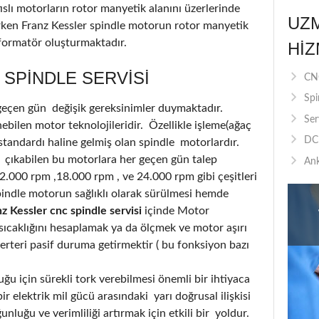
slı motorların rotor manyetik alanını üzerlerinde
UZ
urken Franz Kessler spindle motorun rotor manyetik
sformatör oluşturmaktadır.
HIZ
SPINDLE SERVISI
CNC
Spi
 geçen gün değişik gereksinimler duymaktadır.
Ser
bilen motor teknolojileridir. Özellikle işleme(ağaç
DC 
standardı haline gelmiş olan spindle motorlardır.
 çıkabilen bu motorlara her geçen gün talep
Ank
12.000 rpm ,18.000 rpm , ve 24.000 rpm gibi çeşitleri
indle motorun sağlıklı olarak sürülmesi hemde
z Kessler cnc spindle servisi
içinde Motor
caklığını hesaplamak ya da ölçmek ve motor aşırı
nverteri pasif duruma getirmektir ( bu fonksiyon bazı
u için sürekli tork verebilmesi önemli bir ihtiyaca
r elektrik mil gücü arasındaki yarı doğrusal ilişkisi
luğu ve verimliliği artırmak için etkili bir yoldur.