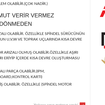
EM OLABİLİR.(ÇOK NADİR.)
MUT VERİR VERMEZ
L DÖNMEDEN
LI OLABİLİR. ÖZELLİKLE SPİNDEL SÜRÜCÜNÜN
UN U,V,W VE TOPRAK UÇLARINDA KISA DEVRE
OR ARIZALI OLMUŞ OLABİLİR.ÖZELLİKLE AŞIRI
I ERİYİP İÇERDE KISA DEVRE OLUŞTURMASU
ALI PARÇA OLABİLİR.(IPM,
BOARD,KONTROL KARTI)
Ş OLABİLİR. ÖZELLİKLE (SPİNDEL MOTOR