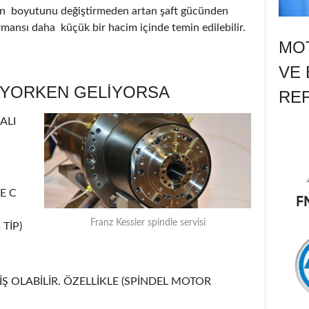
nin boyutunu değiştirmeden artan şaft gücünden
ormansı daha küçük bir hacim içinde temin edilebilir.
MOT
VE 
ÜYORKEN GELİYORSA
RE
ALI
E C
Franz Kessler spindle servisi
TİP)
Ş OLABİLİR. ÖZELLİKLE (SPİNDEL MOTOR