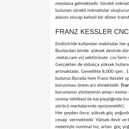
meydana gelmektedir. Sürekli mıknatı
bulunan sürekli mıknatıslar oluştur
alanını sincap kafesli bir döner tran
FRANZ KESSLER CNC 
Endüstride kullanılan makinalar her
Bunlardan biride yüksek devirde döne
,metal,cam vs) sektöründe cnc’lerin 
Gerçekten de oldukça yüksek hızlara
artmaktadır. Genellikle 8.000 rpm , 
bulunur.Burada hem Franz Kessler sp
korunması önem arz etmektedir.
Fran
korumanın yönteminin amacı motor sı
ısınma tehlikesi ile karşılaştığında i
sürücü markalarında opsiyoneldir).
Her şeyden önce, yüksek güç yoğunluğ
cevap vermektedir. Yüksek devir ve bi
nedeniyle nominal hız, artan güç yoğun