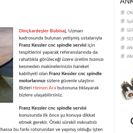
AN
CNC
Spi
Dinçkardeşler Bobinaj
, Uzman
SE
kadrosunda bulunan yetişmiş ustalarıyla
SE
Franz Kessler cnc spindle servisi
için
AN
tespitlerini yaparak referanslarında da
AN
rahatlıkla görüleceği üzere üretim hızınızı
kesmeden makinelerinizin hareket
kabiliyeti olan
Franz Kessler cnc spindle
motorlarınızı
sizlere güvenle ulaştırır.
Bizleri
Hemen Ara
butonuna tıklayarak
bizlere ulaşabilirsiniz.
Franz Kessler cnc spindle servisi
konusunda ilk önce şu konuya dikkat
etmek gerekir. Öteki sürekli mıknatıslı
lhassa bu farkı rotorundan ve yapmış olduğu işten