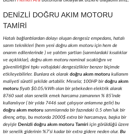
Bizleri
Hemen Ara
butonuna tıklayarak bizlere ulaşabilirsiniz.
DENIZLI DOĞRU AKIM MOTORU
TAMIRI
Hatalı bağlantılardan dolayı oluşan dengesiz empedans, hatalı
sarım teknikleri (hem yeni doğru akım motoru için hem de
onarım edilenlerinde ) ve yalıtım şartları (sarımlardaki kısalıklar
ve açıklıklar), doğru akım motoru nominal sıcaklığını ve
güvenilirliğini tıpkı voltajdaki dengesizlikler benzer biçimde
etkileyebilirler. Bunlara ek olarak
doğru akım motoru
kullanım
maliyeti süratli şekilde artabilir. Mesela; 100HP bir
doğru akım
motoru
fiyatı $0.05/kWh olan bir şebekeden elektrik alarak
8760 saat olan senelik emek harcama zamanının % 85’inde
kullanılıyor ( bir yılda 7446 saat çalışıyor anlamına gelir) bu
doğru akım motoru
sarımlarında bir fazındaki 0.5 ohm’luk bir
direnç artışı, bu motorda 2000$ extra bir harcamaya, başka bir
deyişle
Denizli doğru akım motoru Tamiri
için görüldüğü üzere
bir senelik giderinin %7’si kadar bir extra gidere neden olur.
Bu