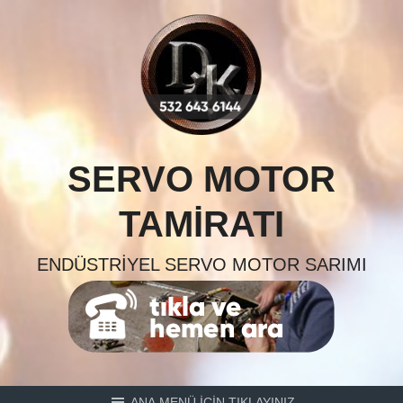
Skip
to
content
SERVO MOTOR
TAMIRATI
ENDÜSTRIYEL SERVO MOTOR SARIMI
ANA MENÜ İÇİN TIKLAYINIZ