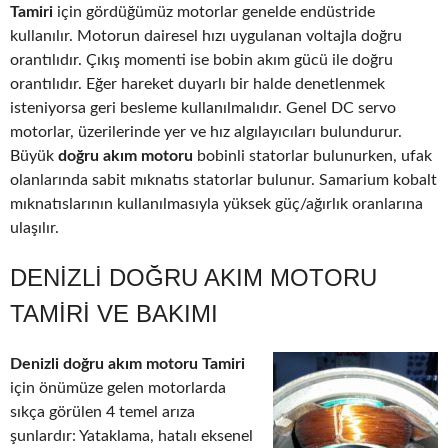
Tamiri
için gördüğümüz motorlar genelde endüstride
kullanılır. Motorun dairesel hızı uygulanan voltajla doğru
orantılıdır. Çıkış momenti ise bobin akım gücü ile doğru
orantılıdır. Eğer hareket duyarlı bir halde denetlenmek
isteniyorsa geri besleme kullanılmalıdır. Genel DC servo
motorlar, üzerilerinde yer ve hız algılayıcıları bulundurur.
Büyük
doğru akım motoru
bobinli statorlar bulunurken, ufak
olanlarında sabit mıknatıs statorlar bulunur. Samarium kobalt
mıknatıslarının kullanılmasıyla yüksek güç/ağırlık oranlarına
ulaşılır.
DENIZLI DOĞRU AKIM MOTORU
TAMIRI VE BAKIMI
Denizli doğru akım motoru Tamiri
için önümüze gelen motorlarda
sıkça görülen 4 temel arıza
şunlardır: Yataklama, hatalı eksenel