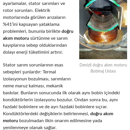
ayarlamalar, stator sarımları ve
rotor sorunları. Elektrik
motorlarında görülen arızaların
%41’ini kapsayan yataklama
problemleri, bununla birlikte
doğru
akım motoru
sürtünme ve sarım
kayıplarına sebep olduklarından
dolayı enerji tüketimini artırır.
Stator sarım sorunlarının esas
Denizli doğru akım motoru
Bobinaj Ustası
sebepleri şunlardır: Termal
izolasyonun bozulması, sarımların
neme maruz kalması, mekanik
baskılar. Bunların sonucunda ilk olarak aynı bobin içindeki
kondüktörlerin izolasyonu bozulur. Ondan sonra bu, aynı
fazdaki bobinlere ve de ayrı fazdaki bobinlere sıçrar.
Kondüktörlerdeki değişiklerin belirlenmesi,
doğru akım
motoru
bozulmadan ilkin onarım edilmesine yada
yenilenmeye olanak sağlar.