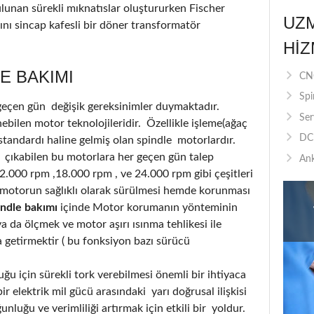
ulunan sürekli mıknatıslar oluştururken Fischer
UZ
nı sincap kafesli bir döner transformatör
HIZ
E BAKIMI
CNC
Spi
 geçen gün değişik gereksinimler duymaktadır.
Ser
bilen motor teknolojileridir. Özellikle işleme(ağaç
DC 
standardı haline gelmiş olan spindle motorlardır.
 çıkabilen bu motorlara her geçen gün talep
Ank
12.000 rpm ,18.000 rpm , ve 24.000 rpm gibi çeşitleri
motorun sağlıklı olarak sürülmesi hemde korunması
indle bakımı
içinde Motor korumanın yönteminin
 da ölçmek ve motor aşırı ısınma tehlikesi ile
a getirmektir ( bu fonksiyon bazı sürücü
u için sürekli tork verebilmesi önemli bir ihtiyaca
r elektrik mil gücü arasındaki yarı doğrusal ilişkisi
luğu ve verimliliği artırmak için etkili bir yoldur.