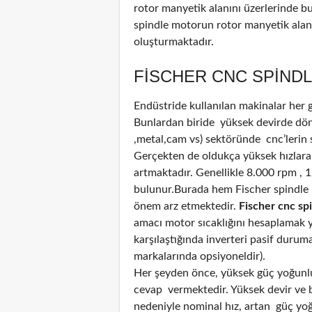
rotor manyetik alanını üzerlerinde b
spindle motorun rotor manyetik alanı
oluşturmaktadır.
FISCHER CNC SPINDL
Endüstride kullanılan makinalar her
Bunlardan biride yüksek devirde döne
,metal,cam vs) sektöründe cnc’lerin 
Gerçekten de oldukça yüksek hızlara
artmaktadır. Genellikle 8.000 rpm , 
bulunur.Burada hem Fischer spindle 
önem arz etmektedir.
Fischer cnc sp
amacı motor sıcaklığını hesaplamak ya
karşılaştığında inverteri pasif durum
markalarında opsiyoneldir).
Her şeyden önce, yüksek güç yoğunluğ
cevap vermektedir. Yüksek devir ve bi
nedeniyle nominal hız, artan güç yoğun