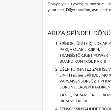
Dolayısıyla bu yaklaşım, motor mili
yararlanır. Diğer taraftan, aynı perf
ARIZA SPİNDEL DÖN
SPİNDEL ÜNİTE İÇİNDE ARIZ
PARÇA OLABİLİR.(IPM,
TRANSİSTÖR,IGBT,POWER
BOARD,KONTROL KARTI)
EĞER TORNA TEZGAHI İSE V
SINIFI Fischer SPİNDEL MO
VARSA(SENSÖRSÜZ TİP) KA
SORUN OLABİLİR.(NADİREN
YANLIŞ PARAMETRE GİRİLMİ
PARAMETRESİ)
SENSÖR SİNYALİNDE PROBL