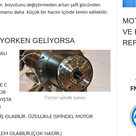
nin boyutunu değiştirmeden artan şaft gücünden
ormansı daha küçük bir hacim içinde temin edilebilir.
MOT
VE 
ÜYORKEN GELİYORSA
RE
ALI
E C
TOR
Fischer spindle bakımı
YIŞTA
)
Ş OLABİLİR. ÖZELLİKLE (SPİNDEL MOTOR
EM OLABİLİR.(ÇOK NADİR.)