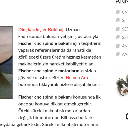
AN
CNC
Spi
Dinçkardeşler Bobinaj
, Uzman
SE
kadrosunda bulunan yetişmiş ustalarıyla
SE
Fischer cnc spindle bakımı
için tespitlerini
AN
yaparak referanslarında da rahatlıkla
AN
görüleceği üzere üretim hızınızı kesmeden
makinelerinizin hareket kabiliyeti olan
Fischer cnc spindle motorlarınızı
sizlere
güvenle ulaştırır. Bizleri
Hemen Ara
butonuna tıklayarak bizlere ulaşabilirsiniz.
Fischer cnc spindle bakımı
konusunda ilk
önce şu konuya dikkat etmek gerekir.
Öteki sürekli mıknatıslı motorlardan
değişik bir motordur. Bilhassa bu farkı
eydana gelmektedir. Sürekli mıknatıslı motorların