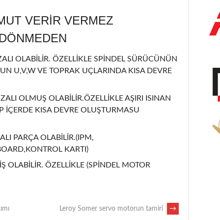
MUT VERİR VERMEZ
L DÖNMEDEN
LI OLABİLİR. ÖZELLİKLE SPİNDEL SÜRÜCÜNÜN
UN U,V,W VE TOPRAK UÇLARINDA KISA DEVRE
ZALI OLMUŞ OLABİLİR.ÖZELLİKLE AŞIRI ISINAN
İP İÇERDE KISA DEVRE OLUŞTURMASU
ALI PARÇA OLABİLİR.(IPM,
BOARD,KONTROL KARTI)
Ş OLABİLİR. ÖZELLİKLE (SPİNDEL MOTOR
kımı
Leroy Somer servo motorun tamiri
→