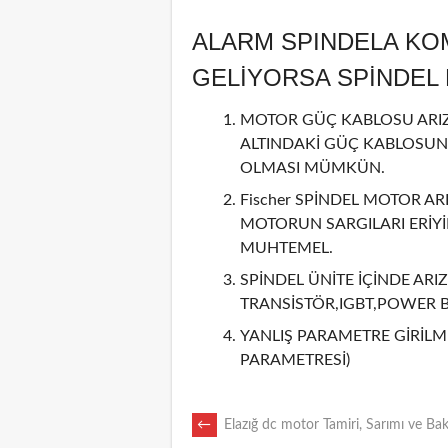
ALARM SPINDELA KO
GELİYORSA SPİNDE
MOTOR GÜÇ KABLOSU ARIZA
ALTINDAKİ GÜÇ KABLOSUN
OLMASI MÜMKÜN.
Fischer SPİNDEL MOTOR ARI
MOTORUN SARGILARI ERİY
MUHTEMEL.
SPİNDEL ÜNİTE İÇİNDE ARIZ
TRANSİSTÖR,IGBT,POWER 
YANLIŞ PARAMETRE GİRİLMİ
PARAMETRESİ)
POST
←
Elazığ dc motor Tamiri, Sarımı ve Ba