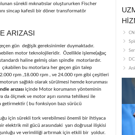
ulunan sürekli mıknatıslar oluştururken Fischer
UZ
nı sincap kafesli bir döner transformatör
HIZ
E ARIZASI
CNC
Spi
 geçen gün değişik gereksinimler duymaktadır.
Ser
bilen motor teknolojileridir. Özellikle işleme(ağaç
DC 
standardı haline gelmiş olan spindle motorlardır.
 çıkabilen bu motorlara her geçen gün talep
Ank
12.000 rpm ,18.000 rpm , ve 24.000 rpm gibi çeşitleri
motorun sağlıklı olarak sürülmesi hemde korunması
ndle arızası
içinde Motor korumanın yönteminin
 da ölçmek ve motor aşırı ısınma tehlikesi ile
a getirmektir ( bu fonksiyon bazı sürücü
u için sürekli tork verebilmesi önemli bir ihtiyaca
r elektrik mil gücü arasındaki yarı doğrusal ilişkisi
luğu ve verimliliği artırmak için etkili bir yoldur.