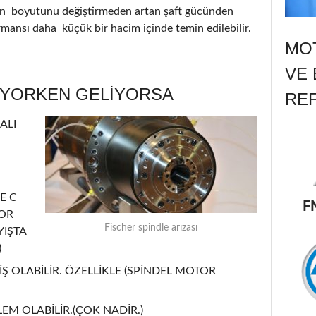
nin boyutunu değiştirmeden artan şaft gücünden
ormansı daha küçük bir hacim içinde temin edilebilir.
MOT
VE 
ÜYORKEN GELİYORSA
RE
ALI
E C
TOR
Fischer spindle arızası
YIŞTA
)
Ş OLABİLİR. ÖZELLİKLE (SPİNDEL MOTOR
EM OLABİLİR.(ÇOK NADİR.)