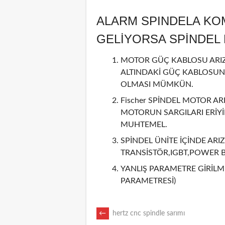
ALARM SPINDELA KO
GELİYORSA SPİNDE
MOTOR GÜÇ KABLOSU ARIZA
ALTINDAKİ GÜÇ KABLOSUN
OLMASI MÜMKÜN.
Fischer SPİNDEL MOTOR ARI
MOTORUN SARGILARI ERİY
MUHTEMEL.
SPİNDEL ÜNİTE İÇİNDE ARIZ
TRANSİSTÖR,IGBT,POWER 
YANLIŞ PARAMETRE GİRİLMİ
PARAMETRESİ)
POST
←
hertz cnc spindle sarımı