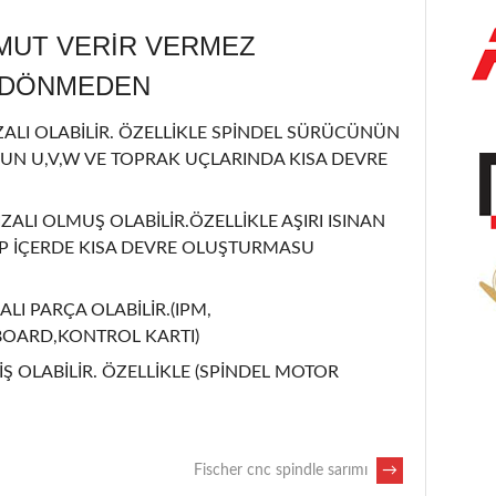
MUT VERİR VERMEZ
L DÖNMEDEN
LI OLABİLİR. ÖZELLİKLE SPİNDEL SÜRÜCÜNÜN
UN U,V,W VE TOPRAK UÇLARINDA KISA DEVRE
ZALI OLMUŞ OLABİLİR.ÖZELLİKLE AŞIRI ISINAN
İP İÇERDE KISA DEVRE OLUŞTURMASU
ALI PARÇA OLABİLİR.(IPM,
BOARD,KONTROL KARTI)
Ş OLABİLİR. ÖZELLİKLE (SPİNDEL MOTOR
Fischer cnc spindle sarımı
→