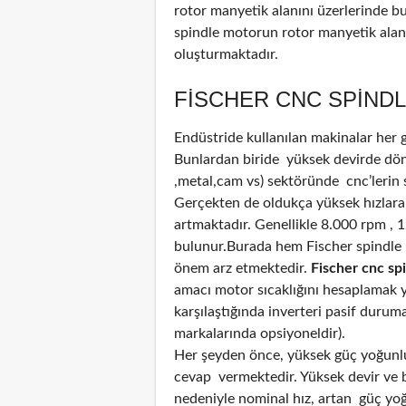
rotor manyetik alanını üzerlerinde b
spindle motorun rotor manyetik alanı
oluşturmaktadır.
FISCHER CNC SPINDL
Endüstride kullanılan makinalar her
Bunlardan biride yüksek devirde döne
,metal,cam vs) sektöründe cnc’lerin 
Gerçekten de oldukça yüksek hızlara
artmaktadır. Genellikle 8.000 rpm , 
bulunur.Burada hem Fischer spindle 
önem arz etmektedir.
Fischer cnc spi
amacı motor sıcaklığını hesaplamak ya
karşılaştığında inverteri pasif durum
markalarında opsiyoneldir).
Her şeyden önce, yüksek güç yoğunluğ
cevap vermektedir. Yüksek devir ve bi
nedeniyle nominal hız, artan güç yoğun