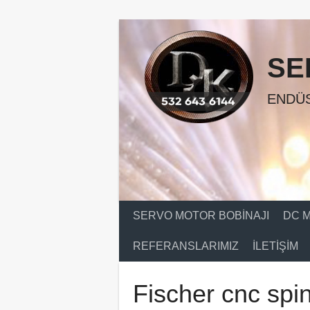
Skip
to
content
SE
ENDÜS
SERVO MOTOR BOBINAJI
DC M
REFERANSLARIMIZ
İLETIŞIM
Fischer cnc spin