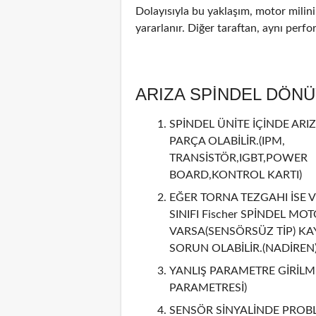
Dolayısıyla bu yaklaşım, motor mili
yararlanır. Diğer taraftan, aynı perf
ARIZA SPİNDEL DÖN
SPİNDEL ÜNİTE İÇİNDE ARIZ
PARÇA OLABİLİR.(IPM,
TRANSİSTÖR,IGBT,POWER
BOARD,KONTROL KARTI)
EĞER TORNA TEZGAHI İSE V
SINIFI Fischer SPİNDEL MO
VARSA(SENSÖRSÜZ TİP) KA
SORUN OLABİLİR.(NADİREN
YANLIŞ PARAMETRE GİRİLMİ
PARAMETRESİ)
SENSÖR SİNYALİNDE PROBL