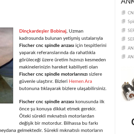
AN
CNC
Spi
Dinçkardeşler Bobinaj
, Uzman
SE
kadrosunda bulunan yetişmiş ustalarıyla
SE
Fischer cnc spindle arızası
için tespitlerini
AN
yaparak referanslarında da rahatlıkla
AN
görüleceği üzere üretim hızınızı kesmeden
makinelerinizin hareket kabiliyeti olan
Fischer cnc spindle motorlarınızı
sizlere
güvenle ulaştırır. Bizleri
Hemen Ara
butonuna tıklayarak bizlere ulaşabilirsiniz.
Fischer cnc spindle arızası
konusunda ilk
önce şu konuya dikkat etmek gerekir.
Öteki sürekli mıknatıslı motorlardan
değişik bir motordur. Bilhassa bu farkı
eydana gelmektedir. Sürekli mıknatıslı motorların