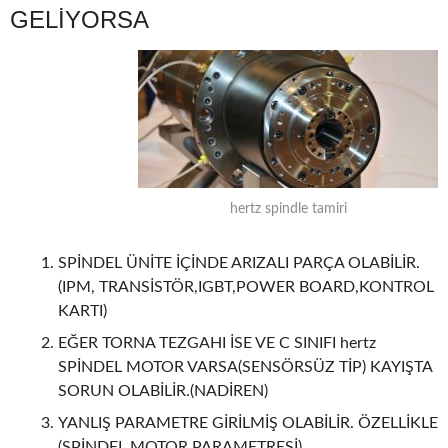
GELİYORSA
hertz spindle tamiri
SPİNDEL ÜNİTE İÇİNDE ARIZALI PARÇA OLABİLİR.
(IPM, TRANSİSTÖR,IGBT,POWER BOARD,KONTROL
KARTI)
EĞER TORNA TEZGAHI İSE VE C SINIFI hertz
SPİNDEL MOTOR VARSA(SENSÖRSÜZ TİP) KAYIŞTA
SORUN OLABİLİR.(NADİREN)
YANLIŞ PARAMETRE GİRİLMİŞ OLABİLİR. ÖZELLİKLE
(SPİNDEL MOTOR PARAMETRESİ)