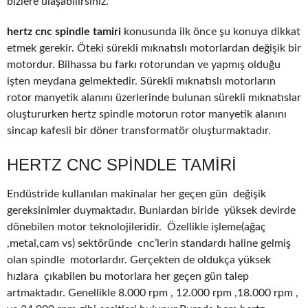
bizlere ulaşabilirsiniz.
hertz cnc spindle tamiri
konusunda ilk önce şu konuya dikkat
etmek gerekir. Öteki sürekli mıknatıslı motorlardan değişik bir
motordur. Bilhassa bu farkı rotorundan ve yapmış olduğu
işten meydana gelmektedir. Sürekli mıknatıslı motorların
rotor manyetik alanını üzerlerinde bulunan sürekli mıknatıslar
oluştururken hertz spindle motorun rotor manyetik alanını
sincap kafesli bir döner transformatör oluşturmaktadır.
HERTZ CNC SPINDLE TAMIRI
Endüstride kullanılan makinalar her geçen gün değişik
gereksinimler duymaktadır. Bunlardan biride yüksek devirde
dönebilen motor teknolojileridir. Özellikle işleme(ağaç
,metal,cam vs) sektöründe cnc’lerin standardı haline gelmiş
olan spindle motorlardır. Gerçekten de oldukça yüksek
hızlara çıkabilen bu motorlara her geçen gün talep
artmaktadır. Genellikle 8.000 rpm , 12.000 rpm ,18.000 rpm ,