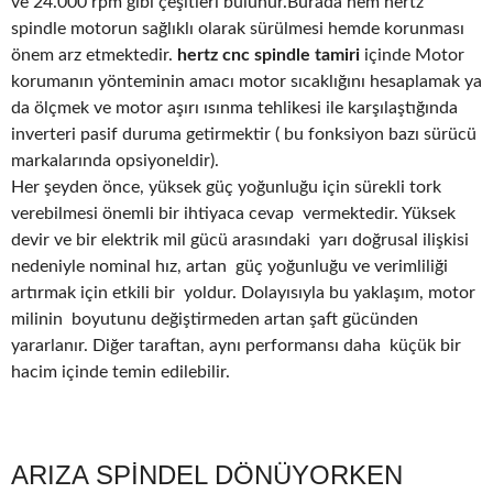
ve 24.000 rpm gibi çeşitleri bulunur.Burada hem hertz
spindle motorun sağlıklı olarak sürülmesi hemde korunması
önem arz etmektedir.
hertz cnc spindle tamiri
içinde Motor
korumanın yönteminin amacı motor sıcaklığını hesaplamak ya
da ölçmek ve motor aşırı ısınma tehlikesi ile karşılaştığında
inverteri pasif duruma getirmektir ( bu fonksiyon bazı sürücü
markalarında opsiyoneldir).
Her şeyden önce, yüksek güç yoğunluğu için sürekli tork
verebilmesi önemli bir ihtiyaca cevap vermektedir. Yüksek
devir ve bir elektrik mil gücü arasındaki yarı doğrusal ilişkisi
nedeniyle nominal hız, artan güç yoğunluğu ve verimliliği
artırmak için etkili bir yoldur. Dolayısıyla bu yaklaşım, motor
milinin boyutunu değiştirmeden artan şaft gücünden
yararlanır. Diğer taraftan, aynı performansı daha küçük bir
hacim içinde temin edilebilir.
ARIZA SPİNDEL DÖNÜYORKEN