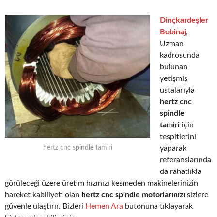
Dinçkardeşler
Bobinaj
,
Uzman
kadrosunda
bulunan
yetişmiş
ustalarıyla
hertz cnc
spindle
tamiri
için
tespitlerini
yaparak
hertz cnc spindle tamiri
referanslarında
da rahatlıkla
görüleceği üzere üretim hızınızı kesmeden makinelerinizin
hareket kabiliyeti olan
hertz cnc spindle motorlarınızı
sizlere
güvenle ulaştırır. Bizleri
Hemen Ara
butonuna tıklayarak