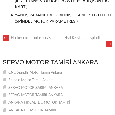
(IPM, TRANSİSTÖR,IGBT,POWER BOARD,KONTROL
KARTI)
YANLIŞ PARAMETRE GİRİLMİŞ OLABİLİR. ÖZELLİKLE
(SPİNDEL MOTOR PARAMETRESİ)
POST
←
Fischer cnc spindle servisi
Hsd Kessler cnc spindle tamiri
→
NAVIGATION
SERVO MOTOR TAMIRI ANKARA
CNC Spindle Motor Tamiri Ankara
Spindle Motor Tamiri Ankara
SERVO MOTOR SARIMI ANKARA
SERVO MOTOR TAMİRİ ANKARA
ANKARA FIRÇALI DC MOTOR TAMİRİ
ANKARA DC MOTOR TAMİRİ