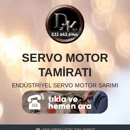
Skip
to
content
SERVO MOTOR
TAMIRATI
ENDÜSTRIYEL SERVO MOTOR SARIMI
ANA MENÜ İÇİN TIKLAYINIZ