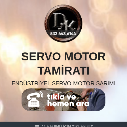
Skip
to
content
SERVO MOTOR
TAMIRATI
ENDÜSTRIYEL SERVO MOTOR SARIMI
ANA MENÜ İÇİN TIKLAYINIZ