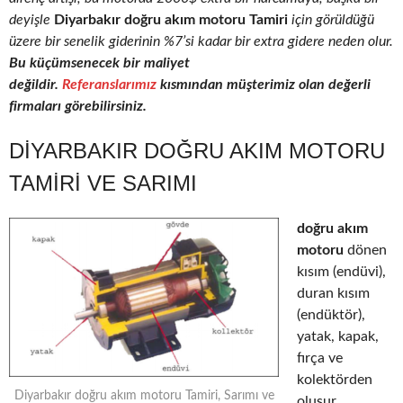
deyişle
Diyarbakır doğru akım motoru Tamiri
için görüldüğü
üzere bir senelik giderinin %7’si kadar bir extra gidere neden olur.
Bu küçümsenecek bir maliyet
değildir.
Referanslarımız
kısmından müşterimiz olan değerli
firmaları görebilirsiniz.
DIYARBAKIR DOĞRU AKIM MOTORU
TAMIRI VE SARIMI
doğru akım
motoru
dönen
kısım (endüvi),
duran kısım
(endüktör),
yatak, kapak,
fırça ve
kolektörden
Diyarbakır doğru akım motoru Tamiri, Sarımı ve
oluşur.