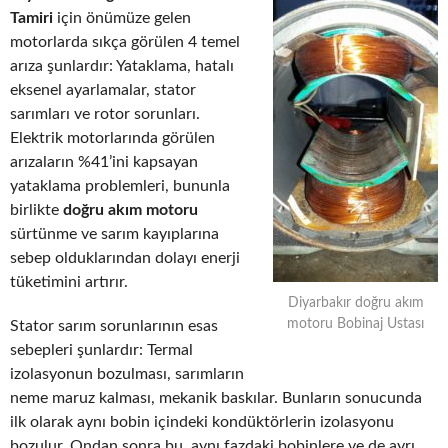
Tamiri
için önümüze gelen
motorlarda sıkça görülen 4 temel
arıza şunlardır: Yataklama, hatalı
eksenel ayarlamalar, stator
sarımları ve rotor sorunları.
Elektrik motorlarında görülen
arızaların %41’ini kapsayan
yataklama problemleri, bununla
birlikte
doğru akım motoru
sürtünme ve sarım kayıplarına
sebep olduklarından dolayı enerji
tüketimini artırır.
Diyarbakır doğru akım
motoru Bobinaj Ustası
Stator sarım sorunlarının esas
sebepleri şunlardır: Termal
izolasyonun bozulması, sarımların
neme maruz kalması, mekanik baskılar. Bunların sonucunda
ilk olarak aynı bobin içindeki kondüktörlerin izolasyonu
bozulur. Ondan sonra bu, aynı fazdaki bobinlere ve de ayrı