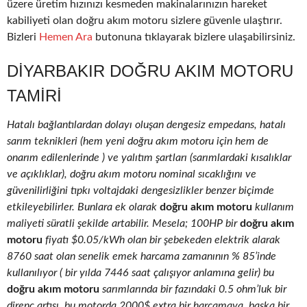
üzere üretim hızınızı kesmeden makinalarınızın hareket
kabiliyeti olan doğru akım motoru sizlere güvenle ulaştırır.
Bizleri
Hemen Ara
butonuna tıklayarak bizlere ulaşabilirsiniz.
DIYARBAKIR DOĞRU AKIM MOTORU
TAMIRI
Hatalı bağlantılardan dolayı oluşan dengesiz empedans, hatalı
sarım teknikleri (hem yeni doğru akım motoru için hem de
onarım edilenlerinde ) ve yalıtım şartları (sarımlardaki kısalıklar
ve açıklıklar), doğru akım motoru nominal sıcaklığını ve
güvenilirliğini tıpkı voltajdaki dengesizlikler benzer biçimde
etkileyebilirler. Bunlara ek olarak
doğru akım motoru
kullanım
maliyeti süratli şekilde artabilir. Mesela; 100HP bir
doğru akım
motoru
fiyatı $0.05/kWh olan bir şebekeden elektrik alarak
8760 saat olan senelik emek harcama zamanının % 85’inde
kullanılıyor ( bir yılda 7446 saat çalışıyor anlamına gelir) bu
doğru akım motoru
sarımlarında bir fazındaki 0.5 ohm’luk bir
direnç artışı, bu motorda 2000$ extra bir harcamaya, başka bir