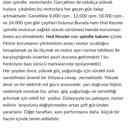
olan spindle motorlardır. Gerçekten de oldukça yüksek
hızlara çıkabilen bu motorlara her geçen gün talep
artmaktadır. Genellikle 8.000 rpm , 12.000 rpm ,18.000 rpm ,
ve 24.000 rpm gibi çeşitleri bulunur.Burada hem Hsd Kessler
spindle motorun sağlıklı olarak sürülmesi hemde korunması
önem arz etmektedir.
Hsd Kessler cnc spindle bakımı
içinde
Motor korumanın yönteminin amacı motor sıcaklığını
hesaplamak ya da ölçmek ve motor aşırı ısınma tehlikesi ile
karşılaştığında inverteri pasif duruma getirmektir ( bu
fonksiyon bazı sürücü markalarında opsiyoneldir).
Her şeyden önce, yüksek güç yoğunluğu için sürekli tork
verebilmesi önemli bir ihtiyaca cevap vermektedir. Yüksek
devir ve bir elektrik mil gücü arasındaki yarı doğrusal ilişkisi
nedeniyle nominal hız, artan güç yoğunluğu ve verimliliği
artırmak için etkili bir yoldur. Dolayısıyla bu yaklaşım, motor
milinin boyutunu değiştirmeden artan şaft gücünden
yararlanır. Diğer taraftan, aynı performansı daha küçük bir
hacim içinde temin edilebilir.