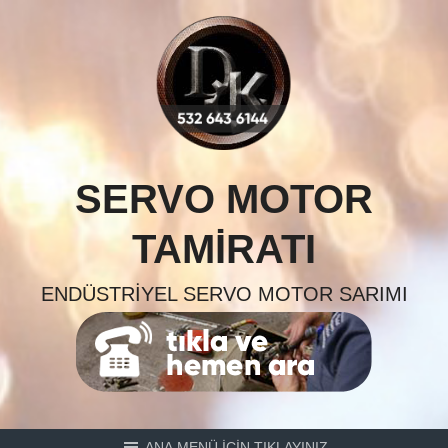
Skip
to
content
SERVO MOTOR
TAMIRATI
ENDÜSTRIYEL SERVO MOTOR SARIMI
ANA MENÜ İÇİN TIKLAYINIZ