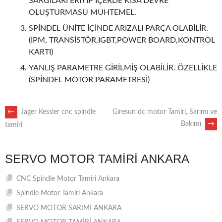
SARGILARI ERİYİP İÇERDE KISA DEVRE
OLUŞTURMASU MUHTEMEL.
SPİNDEL ÜNİTE İÇİNDE ARIZALI PARÇA OLABİLİR.
(IPM, TRANSİSTÖR,IGBT,POWER BOARD,KONTROL
KARTI)
YANLIŞ PARAMETRE GİRİLMİŞ OLABİLİR. ÖZELLİKLE
(SPİNDEL MOTOR PARAMETRESİ)
POST
←
Jager Kessler cnc spindle
Giresun dc motor Tamiri, Sarımı ve
Bakımı
→
tamiri
NAVIGATION
SERVO MOTOR TAMIRI ANKARA
CNC Spindle Motor Tamiri Ankara
Spindle Motor Tamiri Ankara
SERVO MOTOR SARIMI ANKARA