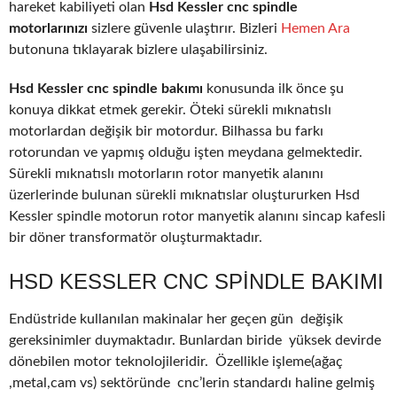
hareket kabiliyeti olan
Hsd Kessler cnc spindle
motorlarınızı
sizlere güvenle ulaştırır. Bizleri
Hemen Ara
butonuna tıklayarak bizlere ulaşabilirsiniz.
Hsd Kessler cnc spindle bakımı
konusunda ilk önce şu
konuya dikkat etmek gerekir. Öteki sürekli mıknatıslı
motorlardan değişik bir motordur. Bilhassa bu farkı
rotorundan ve yapmış olduğu işten meydana gelmektedir.
Sürekli mıknatıslı motorların rotor manyetik alanını
üzerlerinde bulunan sürekli mıknatıslar oluştururken Hsd
Kessler spindle motorun rotor manyetik alanını sincap kafesli
bir döner transformatör oluşturmaktadır.
HSD KESSLER CNC SPINDLE BAKIMI
Endüstride kullanılan makinalar her geçen gün değişik
gereksinimler duymaktadır. Bunlardan biride yüksek devirde
dönebilen motor teknolojileridir. Özellikle işleme(ağaç
,metal,cam vs) sektöründe cnc’lerin standardı haline gelmiş