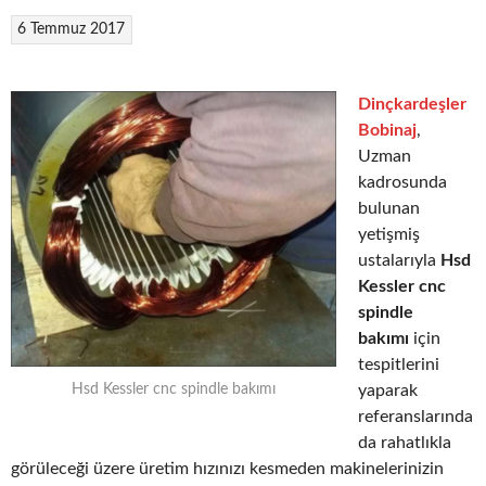
6 Temmuz 2017
Dinçkardeşler
Bobinaj
,
Uzman
kadrosunda
bulunan
yetişmiş
ustalarıyla
Hsd
Kessler cnc
spindle
bakımı
için
tespitlerini
yaparak
Hsd Kessler cnc spindle bakımı
referanslarında
da rahatlıkla
görüleceği üzere üretim hızınızı kesmeden makinelerinizin