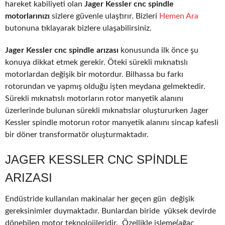
hareket kabiliyeti olan
Jager Kessler cnc spindle
motorlarınızı
sizlere güvenle ulaştırır. Bizleri
Hemen Ara
butonuna tıklayarak bizlere ulaşabilirsiniz.
Jager Kessler cnc spindle arızası
konusunda ilk önce şu
konuya dikkat etmek gerekir. Öteki sürekli mıknatıslı
motorlardan değişik bir motordur. Bilhassa bu farkı
rotorundan ve yapmış olduğu işten meydana gelmektedir.
Sürekli mıknatıslı motorların rotor manyetik alanını
üzerlerinde bulunan sürekli mıknatıslar oluştururken Jager
Kessler spindle motorun rotor manyetik alanını sincap kafesli
bir döner transformatör oluşturmaktadır.
JAGER KESSLER CNC SPINDLE
ARIZASI
Endüstride kullanılan makinalar her geçen gün değişik
gereksinimler duymaktadır. Bunlardan biride yüksek devirde
dönebilen motor teknolojileridir. Özellikle işleme(ağaç