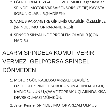
EĞER TORNA TEZGAHI İSE VE C SINIFI Jager Kessler
SPİNDEL MOTOR VARSA(SENSÖRSÜZ TİP) KAYIŞTA
SORUN OLABİLİR.(NADİREN)
YANLIŞ PARAMETRE GİRİLMİŞ OLABİLİR. ÖZELLİKLE
(SPİNDEL MOTOR PARAMETRESİ)
SENSÖR SİNYALİNDE PROBLEM OLABİLİR.(ÇOK
NADİR.)
ALARM SPINDELA KOMUT VERİR
VERMEZ GELİYORSA SPİNDEL
DÖNMEDEN
MOTOR GÜÇ KABLOSU ARIZALI OLABİLİR.
ÖZELLİKLE SPİNDEL SÜRÜCÜNÜN ALTINDAKİ GÜÇ
KABLOSUNUN U,V,W VE TOPRAK UÇLARINDA KISA
DEVRE OLMASI MÜMKÜN.
Jager Kessler SPİNDEL MOTOR ARIZALI OLMUŞ