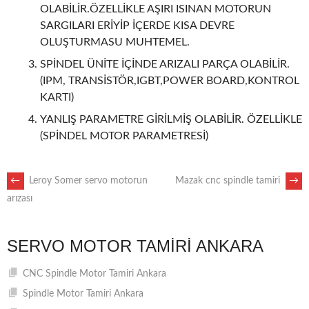
OLABİLİR.ÖZELLİKLE AŞIRI ISINAN MOTORUN
SARGILARI ERİYİP İÇERDE KISA DEVRE
OLUŞTURMASU MUHTEMEL.
SPİNDEL ÜNİTE İÇİNDE ARIZALI PARÇA OLABİLİR.
(IPM, TRANSİSTÖR,IGBT,POWER BOARD,KONTROL
KARTI)
YANLIŞ PARAMETRE GİRİLMİŞ OLABİLİR. ÖZELLİKLE
(SPİNDEL MOTOR PARAMETRESİ)
POST
←
Leroy Somer servo motorun
Mazak cnc spindle tamiri
→
arızası
NAVIGATION
SERVO MOTOR TAMIRI ANKARA
CNC Spindle Motor Tamiri Ankara
Spindle Motor Tamiri Ankara