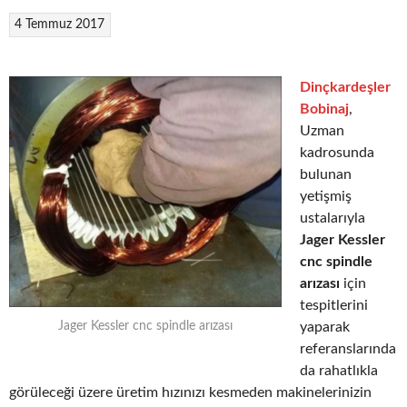
4 Temmuz 2017
Dinçkardeşler
Bobinaj
,
Uzman
kadrosunda
bulunan
yetişmiş
ustalarıyla
Jager Kessler
cnc spindle
arızası
için
tespitlerini
yaparak
Jager Kessler cnc spindle arızası
referanslarında
da rahatlıkla
görüleceği üzere üretim hızınızı kesmeden makinelerinizin