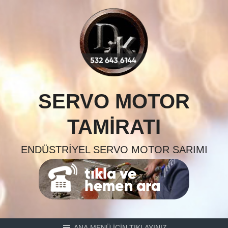
Skip
to
content
SERVO MOTOR
TAMIRATI
ENDÜSTRIYEL SERVO MOTOR SARIMI
ANA MENÜ İÇİN TIKLAYINIZ