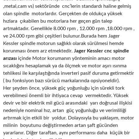
,metal,cam vs) sektöründe cnc’lerin standardı haline gelmiş
olan spindle motorlardır. Gerçekten de oldukça yüksek
hızlara çıkabilen bu motorlara her geçen gün talep
artmaktadır. Genellikle 8.000 rpm , 12.000 rpm ,18.000 rpm ,
ve 24.000 rpm gibi çeşitleri bulunur.Burada hem Jager
Kessler spindle motorun sağlıklı olarak sürülmesi hemde
korunması önem arz etmektedir.
Jager Kessler cnc spindle
arızası
içinde Motor korumanın yönteminin amacı motor
sıcaklığını hesaplamak ya da ölçmek ve motor aşırı ısınma
tehlikesi ile karşılaştığında inverteri pasif duruma getirmektir
( bu fonksiyon bazı sürücü markalarında opsiyoneldir).
Her şeyden önce, yüksek güç yoğunluğu için sürekli tork
verebilmesi önemli bir ihtiyaca cevap vermektedir. Yüksek
devir ve bir elektrik mil gücü arasındaki yarı doğrusal ilişkisi
nedeniyle nominal hız, artan güç yoğunluğu ve verimliliği
artırmak için etkili bir yoldur. Dolayısıyla bu yaklaşım, motor
milinin boyutunu değiştirmeden artan şaft gücünden
yararlanır. Diğer taraftan, aynı performansı daha küçük bir