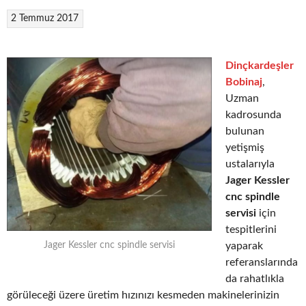
2 Temmuz 2017
Dinçkardeşler
Bobinaj
,
Uzman
kadrosunda
bulunan
yetişmiş
ustalarıyla
Jager Kessler
cnc spindle
servisi
için
tespitlerini
yaparak
Jager Kessler cnc spindle servisi
referanslarında
da rahatlıkla
görüleceği üzere üretim hızınızı kesmeden makinelerinizin