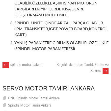
OLABİLİR.ÖZELLİKLE AŞIRI ISINAN MOTORUN
SARGILARI ERİYİP İÇERDE KISA DEVRE
OLUŞTURMASU MUHTEMEL.
SPİNDEL ÜNİTE İÇİNDE ARIZALI PARÇA OLABİLİR.
(IPM, TRANSİSTÖR,IGBT,POWER BOARD,KONTROL
KARTI)
YANLIŞ PARAMETRE GİRİLMİŞ OLABİLİR. ÖZELLİKLE
(SPİNDEL MOTOR PARAMETRESİ)
POST
←
spindle motor bakımı
Kırşehir dc motor Tamiri, Sarımı ve
Bakımı
→
NAVIGATION
SERVO MOTOR TAMIRI ANKARA
CNC Spindle Motor Tamiri Ankara
Spindle Motor Tamiri Ankara