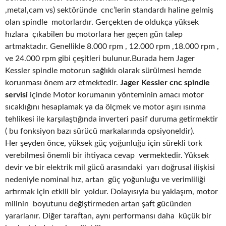
,metal,cam vs) sektöründe cnc’lerin standardı haline gelmiş
olan spindle motorlardır. Gerçekten de oldukça yüksek
hızlara çıkabilen bu motorlara her geçen gün talep
artmaktadır. Genellikle 8.000 rpm , 12.000 rpm ,18.000 rpm ,
ve 24.000 rpm gibi çeşitleri bulunur.Burada hem Jager
Kessler spindle motorun sağlıklı olarak sürülmesi hemde
korunması önem arz etmektedir.
Jager Kessler cnc spindle
servisi
içinde Motor korumanın yönteminin amacı motor
sıcaklığını hesaplamak ya da ölçmek ve motor aşırı ısınma
tehlikesi ile karşılaştığında inverteri pasif duruma getirmektir
( bu fonksiyon bazı sürücü markalarında opsiyoneldir).
Her şeyden önce, yüksek güç yoğunluğu için sürekli tork
verebilmesi önemli bir ihtiyaca cevap vermektedir. Yüksek
devir ve bir elektrik mil gücü arasındaki yarı doğrusal ilişkisi
nedeniyle nominal hız, artan güç yoğunluğu ve verimliliği
artırmak için etkili bir yoldur. Dolayısıyla bu yaklaşım, motor
milinin boyutunu değiştirmeden artan şaft gücünden
yararlanır. Diğer taraftan, aynı performansı daha küçük bir