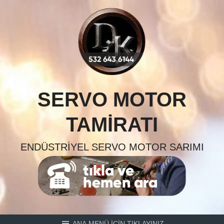
Skip
to
content
SERVO MOTOR
TAMIRATI
ENDÜSTRIYEL SERVO MOTOR SARIMI
ANA MENÜ İÇİN TIKLAYINIZ