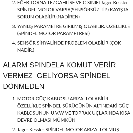
EĞER TORNA TEZGAHI İSE VE C SINIFI Jager Kessler
SPİNDEL MOTOR VARSA(SENSÖRSÜZ TİP) KAYIŞTA
SORUN OLABİLİR.(NADİREN)
YANLIŞ PARAMETRE GİRİLMİŞ OLABİLİR. ÖZELLİKLE
(SPİNDEL MOTOR PARAMETRESİ)
SENSÖR SİNYALİNDE PROBLEM OLABİLİR.(ÇOK
NADİR.)
ALARM SPINDELA KOMUT VERİR
VERMEZ GELİYORSA SPİNDEL
DÖNMEDEN
MOTOR GÜÇ KABLOSU ARIZALI OLABİLİR.
ÖZELLİKLE SPİNDEL SÜRÜCÜNÜN ALTINDAKİ GÜÇ
KABLOSUNUN U,V,W VE TOPRAK UÇLARINDA KISA
DEVRE OLMASI MÜMKÜN.
Jager Kessler SPİNDEL MOTOR ARIZALI OLMUŞ