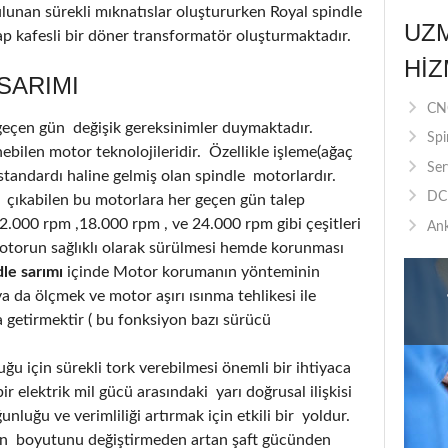
ulunan sürekli mıknatıslar oluştururken Royal spindle
UZ
p kafesli bir döner transformatör oluşturmaktadır.
HIZ
SARIMI
CNC
 geçen gün değişik gereksinimler duymaktadır.
Spi
bilen motor teknolojileridir. Özellikle işleme(ağaç
Ser
standardı haline gelmiş olan spindle motorlardır.
DC 
 çıkabilen bu motorlara her geçen gün talep
12.000 rpm ,18.000 rpm , ve 24.000 rpm gibi çeşitleri
Ank
otorun sağlıklı olarak sürülmesi hemde korunması
le sarımı
içinde Motor korumanın yönteminin
 da ölçmek ve motor aşırı ısınma tehlikesi ile
a getirmektir ( bu fonksiyon bazı sürücü
u için sürekli tork verebilmesi önemli bir ihtiyaca
r elektrik mil gücü arasındaki yarı doğrusal ilişkisi
luğu ve verimliliği artırmak için etkili bir yoldur.
nin boyutunu değiştirmeden artan şaft gücünden