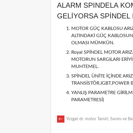
ALARM SPINDELA KO
GELİYORSA SPİNDE
MOTOR GÜÇ KABLOSU ARIZA
ALTINDAKİ GÜÇ KABLOSUN
OLMASI MÜMKÜN.
Royal SPİNDEL MOTOR ARIZ
MOTORUN SARGILARI ERİY
MUHTEMEL.
SPİNDEL ÜNİTE İÇİNDE ARIZ
TRANSİSTÖR,IGBT,POWER 
YANLIŞ PARAMETRE GİRİLMİ
PARAMETRESİ)
POST
←
Yozgat dc motor Tamiri, Sarımı ve Ba