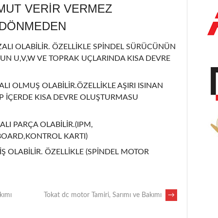
MUT VERİR VERMEZ
L DÖNMEDEN
LI OLABİLİR. ÖZELLİKLE SPİNDEL SÜRÜCÜNÜN
UN U,V,W VE TOPRAK UÇLARINDA KISA DEVRE
ALI OLMUŞ OLABİLİR.ÖZELLİKLE AŞIRI ISINAN
İP İÇERDE KISA DEVRE OLUŞTURMASU
ALI PARÇA OLABİLİR.(IPM,
BOARD,KONTROL KARTI)
Ş OLABİLİR. ÖZELLİKLE (SPİNDEL MOTOR
kımı
Tokat dc motor Tamiri, Sarımı ve Bakımı
→