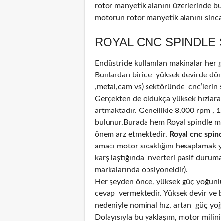
rotor manyetik alanını üzerlerinde b
motorun rotor manyetik alanını sinca
ROYAL CNC SPINDLE 
Endüstride kullanılan makinalar her
Bunlardan biride yüksek devirde döne
,metal,cam vs) sektöründe cnc’lerin 
Gerçekten de oldukça yüksek hızlara
artmaktadır. Genellikle 8.000 rpm , 
bulunur.Burada hem Royal spindle m
önem arz etmektedir.
Royal cnc spind
amacı motor sıcaklığını hesaplamak ya
karşılaştığında inverteri pasif durum
markalarında opsiyoneldir).
Her şeyden önce, yüksek güç yoğunluğ
cevap vermektedir. Yüksek devir ve bi
nedeniyle nominal hız, artan güç yoğun
Dolayısıyla bu yaklaşım, motor mili