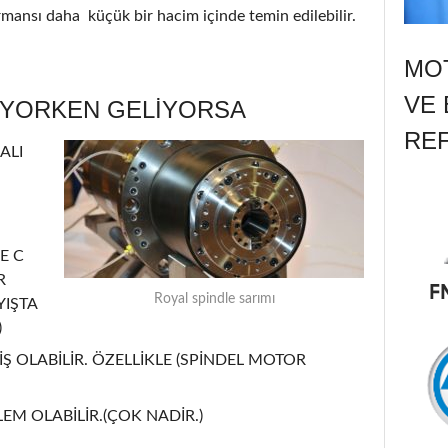
ormansı daha küçük bir hacim içinde temin edilebilir.
MOT
VE 
ÜYORKEN GELİYORSA
RE
ALI
E C
R
Royal spindle sarımı
YIŞTA
)
Ş OLABİLİR. ÖZELLİKLE (SPİNDEL MOTOR
EM OLABİLİR.(ÇOK NADİR.)