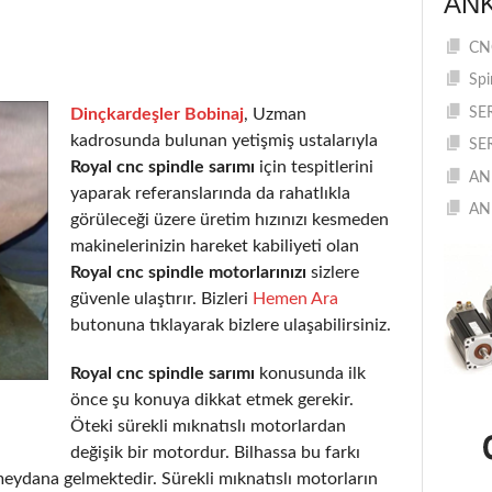
AN
CNC
Spi
Dinçkardeşler Bobinaj
, Uzman
SE
kadrosunda bulunan yetişmiş ustalarıyla
SE
Royal cnc spindle sarımı
için tespitlerini
AN
yaparak referanslarında da rahatlıkla
AN
görüleceği üzere üretim hızınızı kesmeden
makinelerinizin hareket kabiliyeti olan
Royal cnc spindle motorlarınızı
sizlere
güvenle ulaştırır. Bizleri
Hemen Ara
butonuna tıklayarak bizlere ulaşabilirsiniz.
Royal cnc spindle sarımı
konusunda ilk
önce şu konuya dikkat etmek gerekir.
Öteki sürekli mıknatıslı motorlardan
değişik bir motordur. Bilhassa bu farkı
eydana gelmektedir. Sürekli mıknatıslı motorların