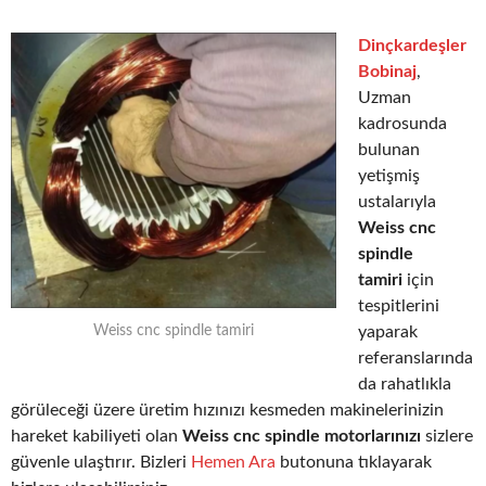
Dinçkardeşler
Bobinaj
,
Uzman
kadrosunda
bulunan
yetişmiş
ustalarıyla
Weiss cnc
spindle
tamiri
için
tespitlerini
yaparak
Weiss cnc spindle tamiri
referanslarında
da rahatlıkla
görüleceği üzere üretim hızınızı kesmeden makinelerinizin
hareket kabiliyeti olan
Weiss cnc spindle motorlarınızı
sizlere
güvenle ulaştırır. Bizleri
Hemen Ara
butonuna tıklayarak