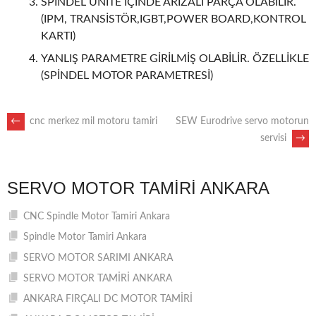
SPİNDEL ÜNİTE İÇİNDE ARIZALI PARÇA OLABİLİR.
(IPM, TRANSİSTÖR,IGBT,POWER BOARD,KONTROL
KARTI)
YANLIŞ PARAMETRE GİRİLMİŞ OLABİLİR. ÖZELLİKLE
(SPİNDEL MOTOR PARAMETRESİ)
POST
←
cnc merkez mil motoru tamiri
SEW Eurodrive servo motorun
servisi
→
NAVIGATION
SERVO MOTOR TAMIRI ANKARA
CNC Spindle Motor Tamiri Ankara
Spindle Motor Tamiri Ankara
SERVO MOTOR SARIMI ANKARA
SERVO MOTOR TAMİRİ ANKARA
ANKARA FIRÇALI DC MOTOR TAMİRİ