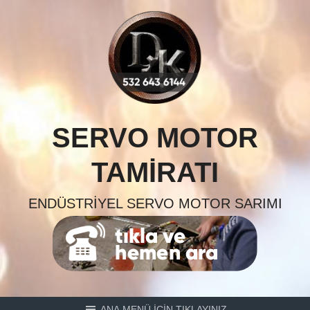
Skip
to
content
SERVO MOTOR
TAMIRATI
ENDÜSTRIYEL SERVO MOTOR SARIMI
ANA MENÜ İÇİN TIKLAYINIZ