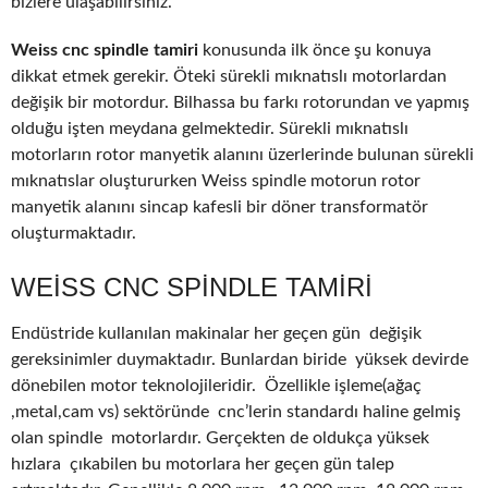
bizlere ulaşabilirsiniz.
Weiss cnc spindle tamiri
konusunda ilk önce şu konuya
dikkat etmek gerekir. Öteki sürekli mıknatıslı motorlardan
değişik bir motordur. Bilhassa bu farkı rotorundan ve yapmış
olduğu işten meydana gelmektedir. Sürekli mıknatıslı
motorların rotor manyetik alanını üzerlerinde bulunan sürekli
mıknatıslar oluştururken Weiss spindle motorun rotor
manyetik alanını sincap kafesli bir döner transformatör
oluşturmaktadır.
WEISS CNC SPINDLE TAMIRI
Endüstride kullanılan makinalar her geçen gün değişik
gereksinimler duymaktadır. Bunlardan biride yüksek devirde
dönebilen motor teknolojileridir. Özellikle işleme(ağaç
,metal,cam vs) sektöründe cnc’lerin standardı haline gelmiş
olan spindle motorlardır. Gerçekten de oldukça yüksek
hızlara çıkabilen bu motorlara her geçen gün talep