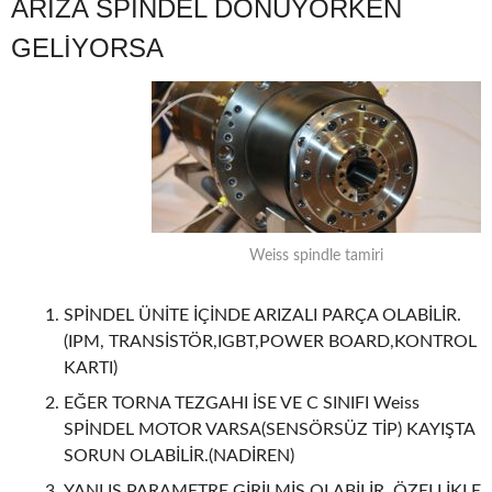
ARIZA SPİNDEL DÖNÜYORKEN
GELİYORSA
Weiss spindle tamiri
SPİNDEL ÜNİTE İÇİNDE ARIZALI PARÇA OLABİLİR.
(IPM, TRANSİSTÖR,IGBT,POWER BOARD,KONTROL
KARTI)
EĞER TORNA TEZGAHI İSE VE C SINIFI Weiss
SPİNDEL MOTOR VARSA(SENSÖRSÜZ TİP) KAYIŞTA
SORUN OLABİLİR.(NADİREN)
YANLIŞ PARAMETRE GİRİLMİŞ OLABİLİR. ÖZELLİKLE