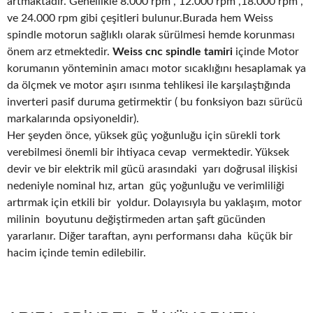
artmaktadır. Genellikle 8.000 rpm , 12.000 rpm ,18.000 rpm ,
ve 24.000 rpm gibi çeşitleri bulunur.Burada hem Weiss
spindle motorun sağlıklı olarak sürülmesi hemde korunması
önem arz etmektedir.
Weiss cnc spindle tamiri
içinde Motor
korumanın yönteminin amacı motor sıcaklığını hesaplamak ya
da ölçmek ve motor aşırı ısınma tehlikesi ile karşılaştığında
inverteri pasif duruma getirmektir ( bu fonksiyon bazı sürücü
markalarında opsiyoneldir).
Her şeyden önce, yüksek güç yoğunluğu için sürekli tork
verebilmesi önemli bir ihtiyaca cevap vermektedir. Yüksek
devir ve bir elektrik mil gücü arasındaki yarı doğrusal ilişkisi
nedeniyle nominal hız, artan güç yoğunluğu ve verimliliği
artırmak için etkili bir yoldur. Dolayısıyla bu yaklaşım, motor
milinin boyutunu değiştirmeden artan şaft gücünden
yararlanır. Diğer taraftan, aynı performansı daha küçük bir
hacim içinde temin edilebilir.