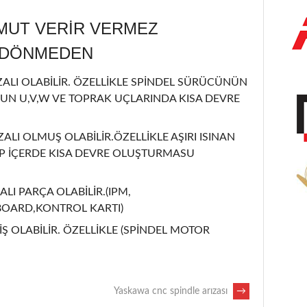
MUT VERİR VERMEZ
L DÖNMEDEN
LI OLABİLİR. ÖZELLİKLE SPİNDEL SÜRÜCÜNÜN
UN U,V,W VE TOPRAK UÇLARINDA KISA DEVRE
ZALI OLMUŞ OLABİLİR.ÖZELLİKLE AŞIRI ISINAN
İP İÇERDE KISA DEVRE OLUŞTURMASU
ALI PARÇA OLABİLİR.(IPM,
BOARD,KONTROL KARTI)
Ş OLABİLİR. ÖZELLİKLE (SPİNDEL MOTOR
Yaskawa cnc spindle arızası
→