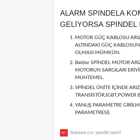
ALARM SPINDELA KO
GELİYORSA SPİNDE
MOTOR GÜÇ KABLOSU ARIZA
ALTINDAKİ GÜÇ KABLOSUN
OLMASI MÜMKÜN.
Baldor SPİNDEL MOTOR ARI
MOTORUN SARGILARI ERİY
MUHTEMEL.
SPİNDEL ÜNİTE İÇİNDE ARIZ
TRANSİSTÖR,IGBT,POWER 
YANLIŞ PARAMETRE GİRİLMİ
PARAMETRESİ)
POST
←
Yaskawa cnc spindle tamiri