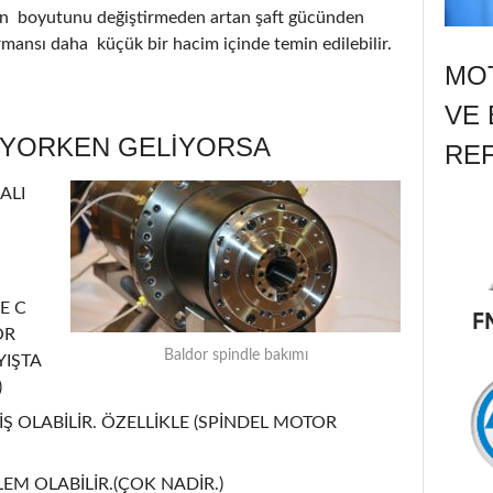
nin boyutunu değiştirmeden artan şaft gücünden
ormansı daha küçük bir hacim içinde temin edilebilir.
MOT
VE 
ÜYORKEN GELİYORSA
RE
ALI
E C
OR
Baldor spindle bakımı
YIŞTA
)
Ş OLABİLİR. ÖZELLİKLE (SPİNDEL MOTOR
EM OLABİLİR.(ÇOK NADİR.)