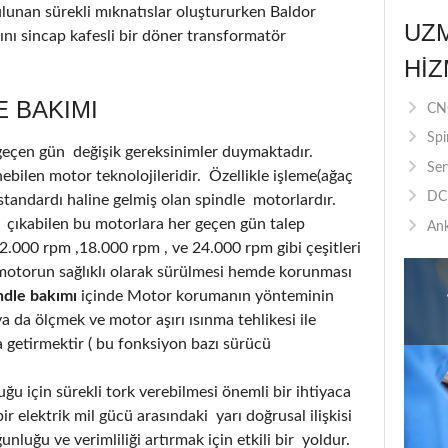
ulunan sürekli mıknatıslar oluştururken Baldor
UZ
nı sincap kafesli bir döner transformatör
HIZ
 BAKIMI
CNC
Spi
 geçen gün değişik gereksinimler duymaktadır.
Ser
bilen motor teknolojileridir. Özellikle işleme(ağaç
DC 
standardı haline gelmiş olan spindle motorlardır.
 çıkabilen bu motorlara her geçen gün talep
Ank
12.000 rpm ,18.000 rpm , ve 24.000 rpm gibi çeşitleri
motorun sağlıklı olarak sürülmesi hemde korunması
ndle bakımı
içinde Motor korumanın yönteminin
 da ölçmek ve motor aşırı ısınma tehlikesi ile
a getirmektir ( bu fonksiyon bazı sürücü
u için sürekli tork verebilmesi önemli bir ihtiyaca
r elektrik mil gücü arasındaki yarı doğrusal ilişkisi
luğu ve verimliliği artırmak için etkili bir yoldur.