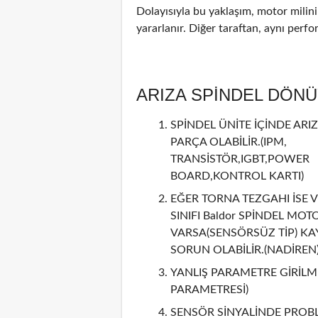
Dolayısıyla bu yaklaşım, motor mili
yararlanır. Diğer taraftan, aynı perf
ARIZA SPİNDEL DÖN
SPİNDEL ÜNİTE İÇİNDE ARIZ
PARÇA OLABİLİR.(IPM,
TRANSİSTÖR,IGBT,POWER
BOARD,KONTROL KARTI)
EĞER TORNA TEZGAHI İSE V
SINIFI Baldor SPİNDEL MOT
VARSA(SENSÖRSÜZ TİP) KA
SORUN OLABİLİR.(NADİREN
YANLIŞ PARAMETRE GİRİLMİ
PARAMETRESİ)
SENSÖR SİNYALİNDE PROBL