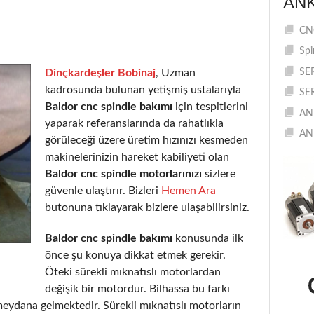
AN
CNC
Spi
Dinçkardeşler Bobinaj
, Uzman
SE
kadrosunda bulunan yetişmiş ustalarıyla
SE
Baldor cnc spindle bakımı
için tespitlerini
AN
yaparak referanslarında da rahatlıkla
AN
görüleceği üzere üretim hızınızı kesmeden
makinelerinizin hareket kabiliyeti olan
Baldor cnc spindle motorlarınızı
sizlere
güvenle ulaştırır. Bizleri
Hemen Ara
butonuna tıklayarak bizlere ulaşabilirsiniz.
Baldor cnc spindle bakımı
konusunda ilk
önce şu konuya dikkat etmek gerekir.
Öteki sürekli mıknatıslı motorlardan
değişik bir motordur. Bilhassa bu farkı
eydana gelmektedir. Sürekli mıknatıslı motorların