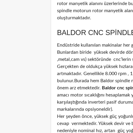
rotor manyetik alanını üzerlerinde b
spindle motorun rotor manyetik alanı
oluşturmaktadır.
BALDOR CNC SPINDLE
Endüstride kullanılan makinalar her
Bunlardan biride yüksek devirde döne
,metal,cam vs) sektöründe cnc’lerin 
Gerçekten de oldukça yüksek hızlara
artmaktadır. Genellikle 8.000 rpm , 
bulunur.Burada hem Baldor spindle 
önem arz etmektedir.
Baldor cnc spi
amacı motor sıcaklığını hesaplamak ya
karşılaştığında inverteri pasif durum
markalarında opsiyoneldir).
Her şeyden önce, yüksek güç yoğunluğ
cevap vermektedir. Yüksek devir ve bi
nedeniyle nominal hız, artan güç yoğun