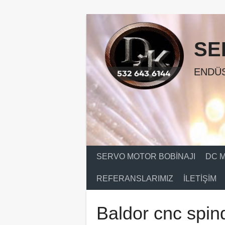
Skip
to
content
SE
ENDÜS
SERVO MOTOR BOBINAJI
DC M
REFERANSLARIMIZ
İLETIŞIM
Baldor cnc spin