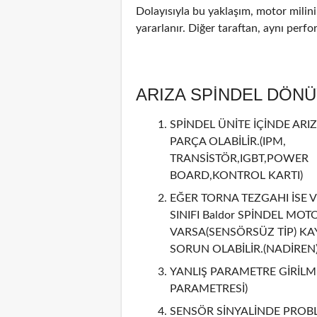
Dolayısıyla bu yaklaşım, motor mili
yararlanır. Diğer taraftan, aynı perf
ARIZA SPİNDEL DÖN
SPİNDEL ÜNİTE İÇİNDE ARIZ
PARÇA OLABİLİR.(IPM,
TRANSİSTÖR,IGBT,POWER
BOARD,KONTROL KARTI)
EĞER TORNA TEZGAHI İSE V
SINIFI Baldor SPİNDEL MOT
VARSA(SENSÖRSÜZ TİP) KA
SORUN OLABİLİR.(NADİREN
YANLIŞ PARAMETRE GİRİLMİ
PARAMETRESİ)
SENSÖR SİNYALİNDE PROBL