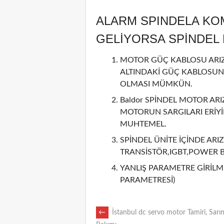
ALARM SPINDELA KO
GELİYORSA SPİNDE
MOTOR GÜÇ KABLOSU ARIZA
ALTINDAKİ GÜÇ KABLOSUN
OLMASI MÜMKÜN.
Baldor SPİNDEL MOTOR ARI
MOTORUN SARGILARI ERİY
MUHTEMEL.
SPİNDEL ÜNİTE İÇİNDE ARIZ
TRANSİSTÖR,IGBT,POWER 
YANLIŞ PARAMETRE GİRİLMİ
PARAMETRESİ)
POST
←
İstanbul dc servo motor Tamiri, Sarı