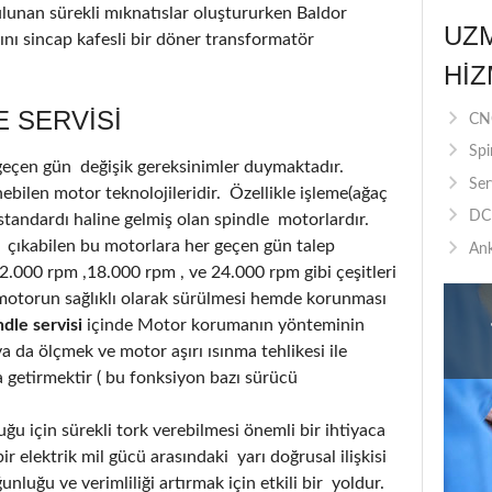
ulunan sürekli mıknatıslar oluştururken Baldor
UZ
nı sincap kafesli bir döner transformatör
HIZ
 SERVISI
CNC
Spi
 geçen gün değişik gereksinimler duymaktadır.
Ser
bilen motor teknolojileridir. Özellikle işleme(ağaç
DC 
standardı haline gelmiş olan spindle motorlardır.
 çıkabilen bu motorlara her geçen gün talep
Ank
12.000 rpm ,18.000 rpm , ve 24.000 rpm gibi çeşitleri
motorun sağlıklı olarak sürülmesi hemde korunması
dle servisi
içinde Motor korumanın yönteminin
 da ölçmek ve motor aşırı ısınma tehlikesi ile
a getirmektir ( bu fonksiyon bazı sürücü
u için sürekli tork verebilmesi önemli bir ihtiyaca
r elektrik mil gücü arasındaki yarı doğrusal ilişkisi
luğu ve verimliliği artırmak için etkili bir yoldur.