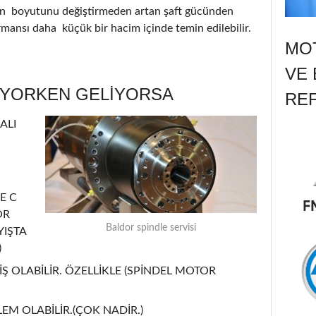
nin boyutunu değiştirmeden artan şaft gücünden
ormansı daha küçük bir hacim içinde temin edilebilir.
MOT
VE 
ÜYORKEN GELİYORSA
RE
ALI
E C
OR
Baldor spindle servisi
YIŞTA
)
Ş OLABİLİR. ÖZELLİKLE (SPİNDEL MOTOR
EM OLABİLİR.(ÇOK NADİR.)