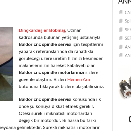
AN
CNC
Spi
Dinçkardeşler Bobinaj
, Uzman
SE
kadrosunda bulunan yetişmiş ustalarıyla
SE
Baldor cnc spindle servisi
için tespitlerini
AN
yaparak referanslarında da rahatlıkla
AN
görüleceği üzere üretim hızınızı kesmeden
makinelerinizin hareket kabiliyeti olan
Baldor cnc spindle motorlarınızı
sizlere
güvenle ulaştırır. Bizleri
Hemen Ara
butonuna tıklayarak bizlere ulaşabilirsiniz.
Baldor cnc spindle servisi
konusunda ilk
önce şu konuya dikkat etmek gerekir.
Öteki sürekli mıknatıslı motorlardan
değişik bir motordur. Bilhassa bu farkı
eydana gelmektedir. Sürekli mıknatıslı motorların