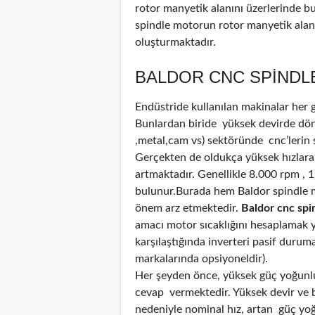
rotor manyetik alanını üzerlerinde b
spindle motorun rotor manyetik alanı
oluşturmaktadır.
BALDOR CNC SPINDLE
Endüstride kullanılan makinalar her
Bunlardan biride yüksek devirde döne
,metal,cam vs) sektöründe cnc’lerin 
Gerçekten de oldukça yüksek hızlara
artmaktadır. Genellikle 8.000 rpm , 
bulunur.Burada hem Baldor spindle 
önem arz etmektedir.
Baldor cnc spin
amacı motor sıcaklığını hesaplamak ya
karşılaştığında inverteri pasif durum
markalarında opsiyoneldir).
Her şeyden önce, yüksek güç yoğunluğ
cevap vermektedir. Yüksek devir ve bi
nedeniyle nominal hız, artan güç yoğun