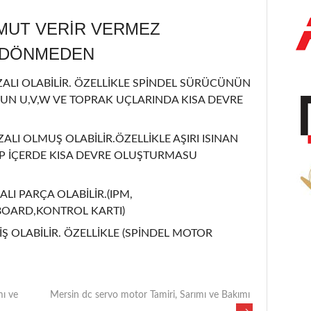
MUT VERİR VERMEZ
L DÖNMEDEN
LI OLABİLİR. ÖZELLİKLE SPİNDEL SÜRÜCÜNÜN
UN U,V,W VE TOPRAK UÇLARINDA KISA DEVRE
ZALI OLMUŞ OLABİLİR.ÖZELLİKLE AŞIRI ISINAN
İP İÇERDE KISA DEVRE OLUŞTURMASU
ALI PARÇA OLABİLİR.(IPM,
BOARD,KONTROL KARTI)
Ş OLABİLİR. ÖZELLİKLE (SPİNDEL MOTOR
mı ve
Mersin dc servo motor Tamiri, Sarımı ve Bakımı