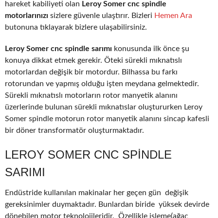
hareket kabiliyeti olan
Leroy Somer cnc spindle
motorlarınızı
sizlere güvenle ulaştırır. Bizleri
Hemen Ara
butonuna tıklayarak bizlere ulaşabilirsiniz.
Leroy Somer cnc spindle sarımı
konusunda ilk önce şu
konuya dikkat etmek gerekir. Öteki sürekli mıknatıslı
motorlardan değişik bir motordur. Bilhassa bu farkı
rotorundan ve yapmış olduğu işten meydana gelmektedir.
Sürekli mıknatıslı motorların rotor manyetik alanını
üzerlerinde bulunan sürekli mıknatıslar oluştururken Leroy
Somer spindle motorun rotor manyetik alanını sincap kafesli
bir döner transformatör oluşturmaktadır.
LEROY SOMER CNC SPINDLE
SARIMI
Endüstride kullanılan makinalar her geçen gün değişik
gereksinimler duymaktadır. Bunlardan biride yüksek devirde
dönebilen motor teknolojileridir. Özellikle işleme(ağaç