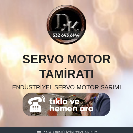
Skip
to
content
SERVO MOTOR
TAMIRATI
ENDÜSTRIYEL SERVO MOTOR SARIMI
ANA MENÜ İÇİN TIKLAYINIZ