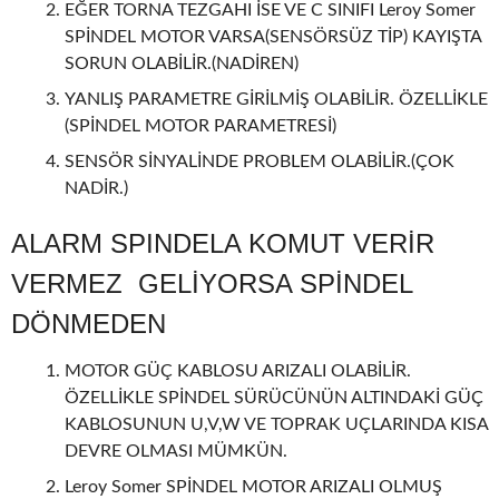
EĞER TORNA TEZGAHI İSE VE C SINIFI Leroy Somer
SPİNDEL MOTOR VARSA(SENSÖRSÜZ TİP) KAYIŞTA
SORUN OLABİLİR.(NADİREN)
YANLIŞ PARAMETRE GİRİLMİŞ OLABİLİR. ÖZELLİKLE
(SPİNDEL MOTOR PARAMETRESİ)
SENSÖR SİNYALİNDE PROBLEM OLABİLİR.(ÇOK
NADİR.)
ALARM SPINDELA KOMUT VERİR
VERMEZ GELİYORSA SPİNDEL
DÖNMEDEN
MOTOR GÜÇ KABLOSU ARIZALI OLABİLİR.
ÖZELLİKLE SPİNDEL SÜRÜCÜNÜN ALTINDAKİ GÜÇ
KABLOSUNUN U,V,W VE TOPRAK UÇLARINDA KISA
DEVRE OLMASI MÜMKÜN.
Leroy Somer SPİNDEL MOTOR ARIZALI OLMUŞ