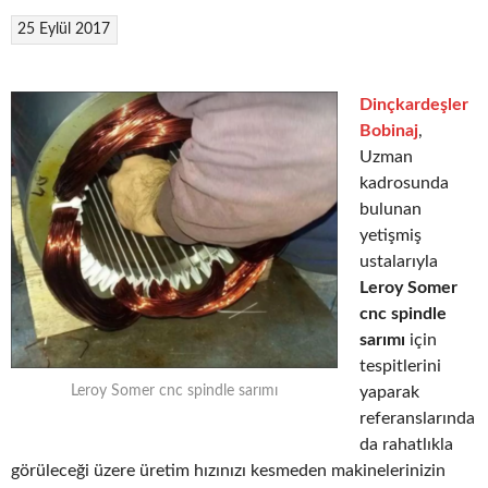
25 Eylül 2017
Dinçkardeşler
Bobinaj
,
Uzman
kadrosunda
bulunan
yetişmiş
ustalarıyla
Leroy Somer
cnc spindle
sarımı
için
tespitlerini
yaparak
Leroy Somer cnc spindle sarımı
referanslarında
da rahatlıkla
görüleceği üzere üretim hızınızı kesmeden makinelerinizin