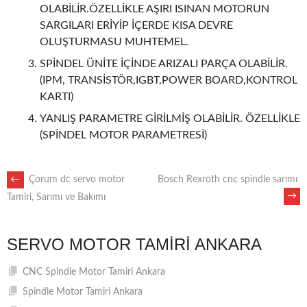
OLABİLİR.ÖZELLİKLE AŞIRI ISINAN MOTORUN
SARGILARI ERİYİP İÇERDE KISA DEVRE
OLUŞTURMASU MUHTEMEL.
SPİNDEL ÜNİTE İÇİNDE ARIZALI PARÇA OLABİLİR.
(IPM, TRANSİSTÖR,IGBT,POWER BOARD,KONTROL
KARTI)
YANLIŞ PARAMETRE GİRİLMİŞ OLABİLİR. ÖZELLİKLE
(SPİNDEL MOTOR PARAMETRESİ)
POST
←
Çorum dc servo motor
Bosch Rexroth cnc spindle sarımı
→
Tamiri, Sarımı ve Bakımı
NAVIGATION
SERVO MOTOR TAMIRI ANKARA
CNC Spindle Motor Tamiri Ankara
Spindle Motor Tamiri Ankara