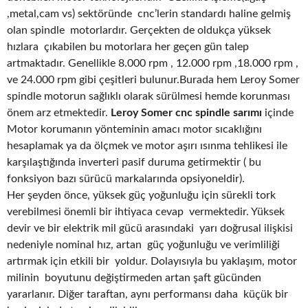
,metal,cam vs) sektöründe cnc’lerin standardı haline gelmiş
olan spindle motorlardır. Gerçekten de oldukça yüksek
hızlara çıkabilen bu motorlara her geçen gün talep
artmaktadır. Genellikle 8.000 rpm , 12.000 rpm ,18.000 rpm ,
ve 24.000 rpm gibi çeşitleri bulunur.Burada hem Leroy Somer
spindle motorun sağlıklı olarak sürülmesi hemde korunması
önem arz etmektedir.
Leroy Somer cnc spindle sarımı
içinde
Motor korumanın yönteminin amacı motor sıcaklığını
hesaplamak ya da ölçmek ve motor aşırı ısınma tehlikesi ile
karşılaştığında inverteri pasif duruma getirmektir ( bu
fonksiyon bazı sürücü markalarında opsiyoneldir).
Her şeyden önce, yüksek güç yoğunluğu için sürekli tork
verebilmesi önemli bir ihtiyaca cevap vermektedir. Yüksek
devir ve bir elektrik mil gücü arasındaki yarı doğrusal ilişkisi
nedeniyle nominal hız, artan güç yoğunluğu ve verimliliği
artırmak için etkili bir yoldur. Dolayısıyla bu yaklaşım, motor
milinin boyutunu değiştirmeden artan şaft gücünden
yararlanır. Diğer taraftan, aynı performansı daha küçük bir