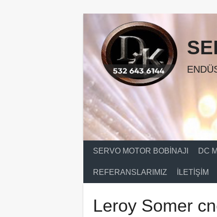
Skip
to
content
SE
ENDÜS
SERVO MOTOR BOBINAJI
DC M
REFERANSLARIMIZ
İLETIŞIM
Leroy Somer cn