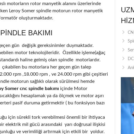
slı motorların rotor manyetik alanını üzerlerinde
UZ
urken Leroy Somer spindle motorun rotor manyetik
sformatör oluşturmaktadır.
HIZ
PINDLE BAKIMI
CNC
Spi
 geçen gün değişik gereksinimler duymaktadır.
Ser
bilen motor teknolojileridir. Özellikle işleme(ağaç
DC 
standardı haline gelmiş olan spindle motorlardır.
 çıkabilen bu motorlara her geçen gün talep
Ank
12.000 rpm ,18.000 rpm , ve 24.000 rpm gibi çeşitleri
ndle motorun sağlıklı olarak sürülmesi hemde
oy Somer cnc spindle bakımı
içinde Motor
caklığını hesaplamak ya da ölçmek ve motor aşırı
nverteri pasif duruma getirmektir ( bu fonksiyon bazı
u için sürekli tork verebilmesi önemli bir ihtiyaca
r elektrik mil gücü arasındaki yarı doğrusal ilişkisi
luğu ve verimliliği artırmak için etkili bir yoldur.