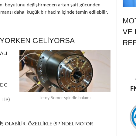
nin boyutunu değiştirmeden artan şaft gücünden
ormansı daha küçük bir hacim içinde temin edilebilir.
MOT
VE 
ÜYORKEN GELİYORSA
RE
ALI
E C
Leroy Somer spindle bakımı
TİP)
Ş OLABİLİR. ÖZELLİKLE (SPİNDEL MOTOR