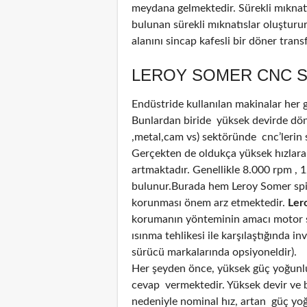
meydana gelmektedir. Sürekli mıknatı
bulunan sürekli mıknatıslar oluştur
alanını sincap kafesli bir döner tran
LEROY SOMER CNC S
Endüstride kullanılan makinalar her
Bunlardan biride yüksek devirde döne
,metal,cam vs) sektöründe cnc’lerin 
Gerçekten de oldukça yüksek hızlara
artmaktadır. Genellikle 8.000 rpm , 
bulunur.Burada hem Leroy Somer spi
korunması önem arz etmektedir.
Ler
korumanın yönteminin amacı motor sı
ısınma tehlikesi ile karşılaştığında i
sürücü markalarında opsiyoneldir).
Her şeyden önce, yüksek güç yoğunluğ
cevap vermektedir. Yüksek devir ve bi
nedeniyle nominal hız, artan güç yoğun