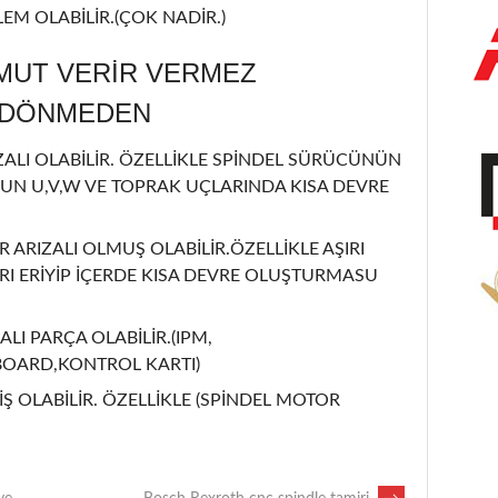
EM OLABİLİR.(ÇOK NADİR.)
MUT VERİR VERMEZ
L DÖNMEDEN
LI OLABİLİR. ÖZELLİKLE SPİNDEL SÜRÜCÜNÜN
UN U,V,W VE TOPRAK UÇLARINDA KISA DEVRE
R ARIZALI OLMUŞ OLABİLİR.ÖZELLİKLE AŞIRI
I ERİYİP İÇERDE KISA DEVRE OLUŞTURMASU
ALI PARÇA OLABİLİR.(IPM,
BOARD,KONTROL KARTI)
Ş OLABİLİR. ÖZELLİKLE (SPİNDEL MOTOR