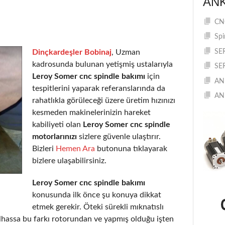
AN
CNC
Spi
Dinçkardeşler Bobinaj
, Uzman
SE
kadrosunda bulunan yetişmiş ustalarıyla
SE
Leroy Somer cnc spindle bakımı
için
AN
tespitlerini yaparak referanslarında da
AN
rahatlıkla görüleceği üzere üretim hızınızı
kesmeden makinelerinizin hareket
kabiliyeti olan
Leroy Somer cnc spindle
motorlarınızı
sizlere güvenle ulaştırır.
Bizleri
Hemen Ara
butonuna tıklayarak
bizlere ulaşabilirsiniz.
Leroy Somer cnc spindle bakımı
konusunda ilk önce şu konuya dikkat
etmek gerekir. Öteki sürekli mıknatıslı
lhassa bu farkı rotorundan ve yapmış olduğu işten