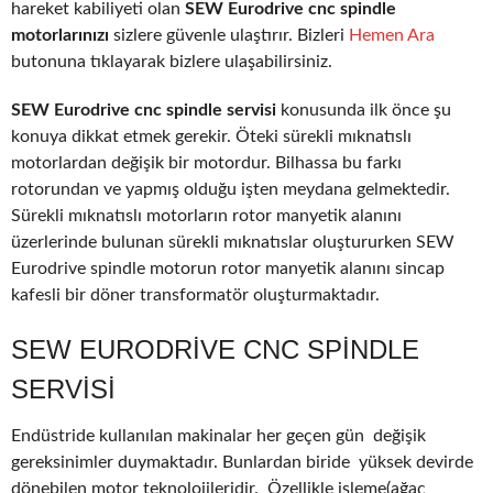
hareket kabiliyeti olan
SEW Eurodrive cnc spindle
motorlarınızı
sizlere güvenle ulaştırır. Bizleri
Hemen Ara
butonuna tıklayarak bizlere ulaşabilirsiniz.
SEW Eurodrive cnc spindle servisi
konusunda ilk önce şu
konuya dikkat etmek gerekir. Öteki sürekli mıknatıslı
motorlardan değişik bir motordur. Bilhassa bu farkı
rotorundan ve yapmış olduğu işten meydana gelmektedir.
Sürekli mıknatıslı motorların rotor manyetik alanını
üzerlerinde bulunan sürekli mıknatıslar oluştururken SEW
Eurodrive spindle motorun rotor manyetik alanını sincap
kafesli bir döner transformatör oluşturmaktadır.
SEW EURODRIVE CNC SPINDLE
SERVISI
Endüstride kullanılan makinalar her geçen gün değişik
gereksinimler duymaktadır. Bunlardan biride yüksek devirde
dönebilen motor teknolojileridir. Özellikle işleme(ağaç