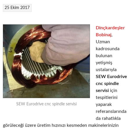
25 Ekim 2017
Dinçkardeşler
Bobinaj
,
Uzman
kadrosunda
bulunan
yetişmiş
ustalarıyla
SEW Eurodrive
cnc spindle
servisi
için
tespitlerini
yaparak
SEW Eurodrive cnc spindle servisi
referanslarında
da rahatlıkla
görüleceği üzere üretim hızınızı kesmeden makinelerinizin