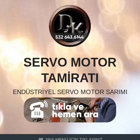
Skip
to
content
SERVO MOTOR
TAMIRATI
ENDÜSTRIYEL SERVO MOTOR SARIMI
ANA MENÜ İÇİN TIKLAYINIZ