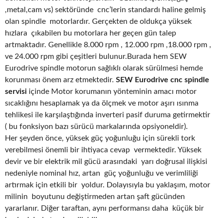
,metal,cam vs) sektöründe cnc’lerin standardı haline gelmiş
olan spindle motorlardır. Gerçekten de oldukça yüksek
hızlara çıkabilen bu motorlara her geçen gün talep
artmaktadır. Genellikle 8.000 rpm , 12.000 rpm ,18.000 rpm ,
ve 24.000 rpm gibi çeşitleri bulunur.Burada hem SEW
Eurodrive spindle motorun sağlıklı olarak sürülmesi hemde
korunması önem arz etmektedir.
SEW Eurodrive cnc spindle
servisi
içinde Motor korumanın yönteminin amacı motor
sıcaklığını hesaplamak ya da ölçmek ve motor aşırı ısınma
tehlikesi ile karşılaştığında inverteri pasif duruma getirmektir
( bu fonksiyon bazı sürücü markalarında opsiyoneldir).
Her şeyden önce, yüksek güç yoğunluğu için sürekli tork
verebilmesi önemli bir ihtiyaca cevap vermektedir. Yüksek
devir ve bir elektrik mil gücü arasındaki yarı doğrusal ilişkisi
nedeniyle nominal hız, artan güç yoğunluğu ve verimliliği
artırmak için etkili bir yoldur. Dolayısıyla bu yaklaşım, motor
milinin boyutunu değiştirmeden artan şaft gücünden
yararlanır. Diğer taraftan, aynı performansı daha küçük bir