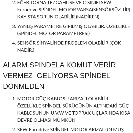
EĞER TORNA TEZGAHI İSE VE C SINIFI SEW
Eurodrive SPİNDEL MOTOR VARSA(SENSÖRSÜZ TİP)
KAYIŞTA SORUN OLABİLİR.(NADİREN)
YANLIŞ PARAMETRE GİRİLMİŞ OLABİLİR. ÖZELLİKLE
(SPİNDEL MOTOR PARAMETRESİ)
SENSÖR SİNYALİNDE PROBLEM OLABİLİR.(ÇOK
NADİR.)
ALARM SPINDELA KOMUT VERİR
VERMEZ GELİYORSA SPİNDEL
DÖNMEDEN
MOTOR GÜÇ KABLOSU ARIZALI OLABİLİR.
ÖZELLİKLE SPİNDEL SÜRÜCÜNÜN ALTINDAKİ GÜÇ
KABLOSUNUN U,V,W VE TOPRAK UÇLARINDA KISA
DEVRE OLMASI MÜMKÜN.
SEW Eurodrive SPİNDEL MOTOR ARIZALI OLMUŞ