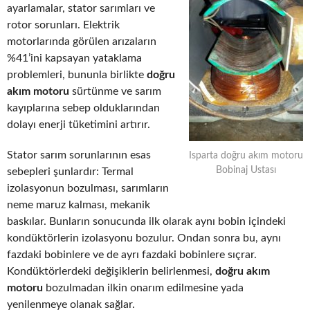
ayarlamalar, stator sarımları ve
rotor sorunları. Elektrik
motorlarında görülen arızaların
%41’ini kapsayan yataklama
problemleri, bununla birlikte
doğru
akım motoru
sürtünme ve sarım
kayıplarına sebep olduklarından
dolayı enerji tüketimini artırır.
Stator sarım sorunlarının esas
Isparta doğru akım motoru
Bobinaj Ustası
sebepleri şunlardır: Termal
izolasyonun bozulması, sarımların
neme maruz kalması, mekanik
baskılar. Bunların sonucunda ilk olarak aynı bobin içindeki
kondüktörlerin izolasyonu bozulur. Ondan sonra bu, aynı
fazdaki bobinlere ve de ayrı fazdaki bobinlere sıçrar.
Kondüktörlerdeki değişiklerin belirlenmesi,
doğru akım
motoru
bozulmadan ilkin onarım edilmesine yada
yenilenmeye olanak sağlar.