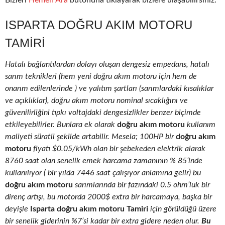
Bizleri
Hemen Ara
butonuna tıklayarak bizlere ulaşabilirsiniz.
ISPARTA DOĞRU AKIM MOTORU
TAMIRI
Hatalı bağlantılardan dolayı oluşan dengesiz empedans, hatalı
sarım teknikleri (hem yeni doğru akım motoru için hem de
onarım edilenlerinde ) ve yalıtım şartları (sarımlardaki kısalıklar
ve açıklıklar), doğru akım motoru nominal sıcaklığını ve
güvenilirliğini tıpkı voltajdaki dengesizlikler benzer biçimde
etkileyebilirler. Bunlara ek olarak
doğru akım motoru
kullanım
maliyeti süratli şekilde artabilir. Mesela; 100HP bir
doğru akım
motoru
fiyatı $0.05/kWh olan bir şebekeden elektrik alarak
8760 saat olan senelik emek harcama zamanının % 85’inde
kullanılıyor ( bir yılda 7446 saat çalışıyor anlamına gelir) bu
doğru akım motoru
sarımlarında bir fazındaki 0.5 ohm’luk bir
direnç artışı, bu motorda 2000$ extra bir harcamaya, başka bir
deyişle
Isparta doğru akım motoru Tamiri
için görüldüğü üzere
bir senelik giderinin %7’si kadar bir extra gidere neden olur.
Bu