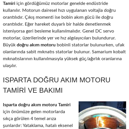
Tamiri
için gördüğümüz motorlar genelde endüstride
kullanılır. Motorun dairesel hızı uygulanan voltajla doğru
orantılıdır. Çıkış momenti ise bobin akım gücü ile doğru
orantılıdır. Eğer hareket duyarlı bir halde denetlenmek
isteniyorsa geri besleme kullanılmalıdır. Genel DC servo
motorlar, üzerilerinde yer ve hız algılayıcıları bulundurur.
Büyük
doğru akım motoru
bobinli statorlar bulunurken, ufak
olanlarında sabit mıknatıs statorlar bulunur. Samarium kobalt
mıknatıslarının kullanılmasıyla yüksek güç/ağırlık oranlarına
ulaşılır.
ISPARTA DOĞRU AKIM MOTORU
TAMIRI VE BAKIMI
Isparta doğru akım motoru Tamiri
için önümüze gelen motorlarda
sıkça görülen 4 temel arıza
şunlardır: Yataklama, hatalı eksenel