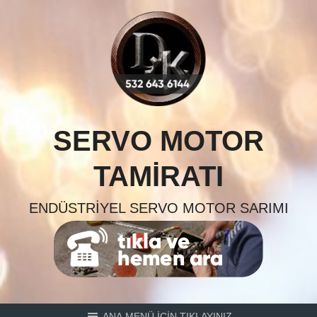
Skip
to
content
SERVO MOTOR
TAMIRATI
ENDÜSTRIYEL SERVO MOTOR SARIMI
ANA MENÜ İÇİN TIKLAYINIZ