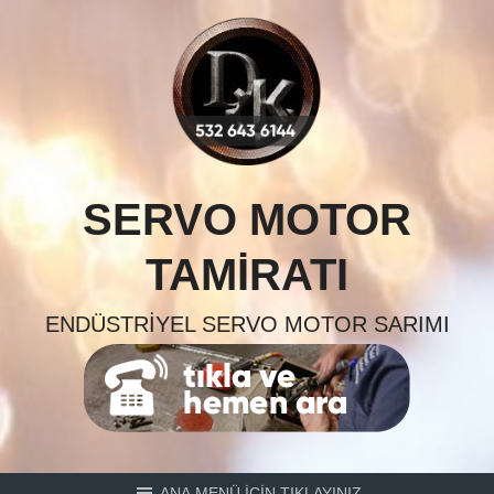
Skip
to
content
SERVO MOTOR
TAMIRATI
ENDÜSTRIYEL SERVO MOTOR SARIMI
ANA MENÜ İÇİN TIKLAYINIZ