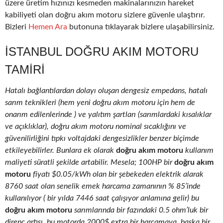
üzere üretim hızınızı kesmeden makinalarınızın hareket
kabiliyeti olan doğru akım motoru sizlere güvenle ulaştırır.
Bizleri
Hemen Ara
butonuna tıklayarak bizlere ulaşabilirsiniz.
İSTANBUL DOĞRU AKIM MOTORU
TAMIRI
Hatalı bağlantılardan dolayı oluşan dengesiz empedans, hatalı
sarım teknikleri (hem yeni doğru akım motoru için hem de
onarım edilenlerinde ) ve yalıtım şartları (sarımlardaki kısalıklar
ve açıklıklar), doğru akım motoru nominal sıcaklığını ve
güvenilirliğini tıpkı voltajdaki dengesizlikler benzer biçimde
etkileyebilirler. Bunlara ek olarak
doğru akım motoru
kullanım
maliyeti süratli şekilde artabilir. Mesela; 100HP bir
doğru akım
motoru
fiyatı $0.05/kWh olan bir şebekeden elektrik alarak
8760 saat olan senelik emek harcama zamanının % 85’inde
kullanılıyor ( bir yılda 7446 saat çalışıyor anlamına gelir) bu
doğru akım motoru
sarımlarında bir fazındaki 0.5 ohm’luk bir
direnç artışı, bu motorda 2000$ extra bir harcamaya, başka bir