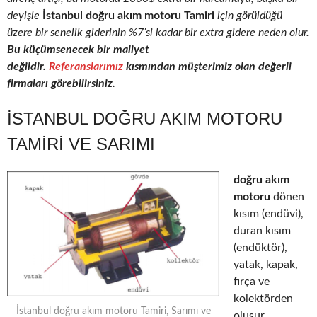
deyişle
İstanbul doğru akım motoru Tamiri
için görüldüğü
üzere bir senelik giderinin %7’si kadar bir extra gidere neden olur.
Bu küçümsenecek bir maliyet
değildir.
Referanslarımız
kısmından müşterimiz olan değerli
firmaları görebilirsiniz.
İSTANBUL DOĞRU AKIM MOTORU
TAMIRI VE SARIMI
doğru akım
motoru
dönen
kısım (endüvi),
duran kısım
(endüktör),
yatak, kapak,
fırça ve
kolektörden
İstanbul doğru akım motoru Tamiri, Sarımı ve
oluşur.