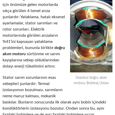
için önümüze gelen motorlarda
sıkça görülen 4 temel arıza
şunlardır: Yataklama, hatalı eksenel
ayarlamalar, stator sarımları ve
rotor sorunları. Elektrik
motorlarında görülen arızaların
%41’ini kapsayan yataklama
problemleri, bununla birlikte
doğru
akım motoru
sürtünme ve sarım
kayıplarına sebep olduklarından
dolayı enerji tüketimini artırır.
Stator sarım sorunlarının esas
İstanbul doğru akım
motoru Bobinaj Ustası
sebepleri şunlardır: Termal
izolasyonun bozulması, sarımların
neme maruz kalması, mekanik
baskılar. Bunların sonucunda ilk olarak aynı bobin içindeki
kondüktörlerin izolasyonu bozulur. Ondan sonra bu, aynı
fazdaki bobinlere ve de ayrı fazdaki bobinlere sıçrar.