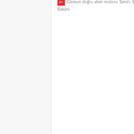
POST
←
Giresun doğru akım motoru Tamiri, S
Bakımı
NAVIGATION