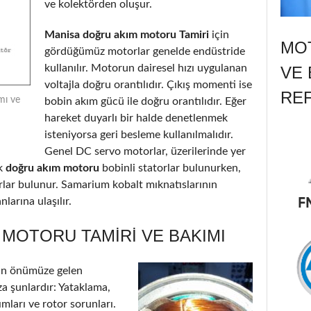
ve kolektörden oluşur.
Manisa doğru akım motoru Tamiri
için
MOT
gördüğümüz motorlar genelde endüstride
kullanılır. Motorun dairesel hızı uygulanan
VE 
voltajla doğru orantılıdır. Çıkış momenti ise
RE
mı ve
bobin akım gücü ile doğru orantılıdır. Eğer
hareket duyarlı bir halde denetlenmek
isteniyorsa geri besleme kullanılmalıdır.
Genel DC servo motorlar, üzerilerinde yer
k
doğru akım motoru
bobinli statorlar bulunurken,
orlar bulunur. Samarium kobalt mıknatıslarının
larına ulaşılır.
MOTORU TAMIRI VE BAKIMI
in önümüze gelen
a şunlardır: Yataklama,
ımları ve rotor sorunları.