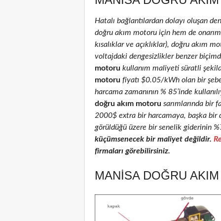
Hatalı bağlantılardan dolayı oluşan de
doğru akım motoru için hem de onarım ed
kısalıklar ve açıklıklar), doğru akım mot
voltajdaki dengesizlikler benzer biçimd
motoru
kullanım maliyeti süratli şekil
motoru
fiyatı $0.05/kWh olan bir şeb
harcama zamanının % 85’inde kullanılıyo
doğru akım motoru
sarımlarında bir f
2000$ extra bir harcamaya, başka bir 
görüldüğü üzere bir senelik giderinin %
küçümsenecek bir maliyet değildir.
Re
firmaları görebilirsiniz.
MANISA DOĞRU AKIM 