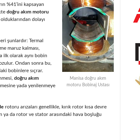
arın %41’ini kapsayan
kte
doğru akım motoru
 olduklarından dolayı
eri şunlardır: Termal
eme maruz kalması,
 ilk olarak aynı bobin
bozulur. Ondan sonra bu,
aki bobinlere sıçrar.
enmesi,
doğru akım
Manisa doğru akım
motoru Bobinaj Ustası
lmesine yada yenilenmeye
de
rotoru arızaları genellikle, kırık rotor kısa devre
 ya da rotor ve stator arasındaki hava boşluğu