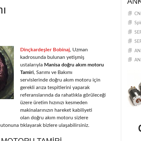
AN
mı
CNC
Spi
SE
SE
Dinçkardeşler Bobinaj
, Uzman
AN
kadrosunda bulunan yetişmiş
AN
ustalarıyla
Manisa doğru akım motoru
Tamiri
, Sarımı ve Bakımı
servislerinde doğru akım motoru için
gerekli arıza tespitlerini yaparak
referanslarında da rahatlıkla görüleceği
üzere üretim hızınızı kesmeden
makinalarınızın hareket kabiliyeti
olan doğru akım motoru sizlere
utonuna tıklayarak bizlere ulaşabilirsiniz.
 MOTORU TAMIRI