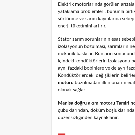
Elektrik motorlarında görülen arızal
yataklama problemleri, bununla birli
sürtünme ve sarım kayıplarına sebep
enerji tüketimini artırır.
Stator sarım sorunlarının esas sebepl
izolasyonun bozulması, sarımların n
mekanik baskılar. Bunların sonucunda
içindeki kondüktörlerin izolasyonu 
aynı fazdaki bobinlere ve de ayrı fazd
Kondüktörlerdeki değişiklerin belirl
motoru
bozulmadan ilkin onarım edi
olanak sağlar.
Manisa doğru akım motoru Tamiri n
çubuklarından, döküm boşluklarından
düzensizliğinden kaynaklanır.