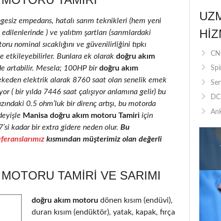
UZ
ngesiz empedans, hatalı sarım teknikleri (hem yeni
HIZ
ilenlerinde ) ve yalıtım şartları (sarımlardaki
oru nominal sıcaklığını ve güvenilirliğini tıpkı
CNC
e etkileyebilirler. Bunlara ek olarak
doğru akım
de artabilir. Mesela; 100HP bir
doğru akım
Spi
ekeden elektrik alarak 8760 saat olan senelik emek
Ser
r ( bir yılda 7446 saat çalışıyor anlamına gelir) bu
DC 
azındaki 0.5 ohm’luk bir direnç artışı, bu motorda
Ank
deyişle
Manisa doğru akım motoru Tamiri
için
7’si kadar bir extra gidere neden olur.
Bu
feranslarımız
kısmından müşterimiz olan değerli
MOTORU TAMIRI VE SARIMI
doğru akım motoru
dönen kısım (endüvi),
duran kısım (endüktör), yatak, kapak, fırça