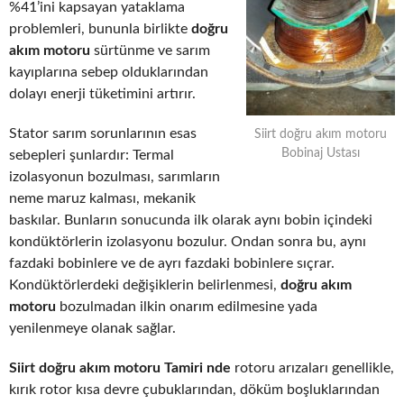
%41’ini kapsayan yataklama
problemleri, bununla birlikte
doğru
akım motoru
sürtünme ve sarım
kayıplarına sebep olduklarından
dolayı enerji tüketimini artırır.
Stator sarım sorunlarının esas
Siirt doğru akım motoru
Bobinaj Ustası
sebepleri şunlardır: Termal
izolasyonun bozulması, sarımların
neme maruz kalması, mekanik
baskılar. Bunların sonucunda ilk olarak aynı bobin içindeki
kondüktörlerin izolasyonu bozulur. Ondan sonra bu, aynı
fazdaki bobinlere ve de ayrı fazdaki bobinlere sıçrar.
Kondüktörlerdeki değişiklerin belirlenmesi,
doğru akım
motoru
bozulmadan ilkin onarım edilmesine yada
yenilenmeye olanak sağlar.
Siirt doğru akım motoru Tamiri nde
rotoru arızaları genellikle,
kırık rotor kısa devre çubuklarından, döküm boşluklarından