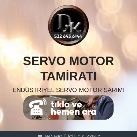
Skip
to
content
SERVO MOTOR
TAMIRATI
ENDÜSTRIYEL SERVO MOTOR SARIMI
ANA MENÜ İÇİN TIKLAYINIZ