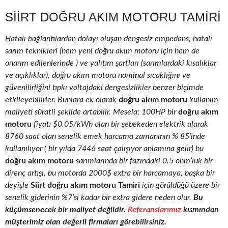
SIIRT DOĞRU AKIM MOTORU TAMIRI
Hatalı bağlantılardan dolayı oluşan dengesiz empedans, hatalı
sarım teknikleri (hem yeni doğru akım motoru için hem de
onarım edilenlerinde ) ve yalıtım şartları (sarımlardaki kısalıklar
ve açıklıklar), doğru akım motoru nominal sıcaklığını ve
güvenilirliğini tıpkı voltajdaki dengesizlikler benzer biçimde
etkileyebilirler. Bunlara ek olarak
doğru akım motoru
kullanım
maliyeti süratli şekilde artabilir. Mesela; 100HP bir
doğru akım
motoru
fiyatı $0.05/kWh olan bir şebekeden elektrik alarak
8760 saat olan senelik emek harcama zamanının % 85’inde
kullanılıyor ( bir yılda 7446 saat çalışıyor anlamına gelir) bu
doğru akım motoru
sarımlarında bir fazındaki 0.5 ohm’luk bir
direnç artışı, bu motorda 2000$ extra bir harcamaya, başka bir
deyişle
Siirt doğru akım motoru Tamiri
için görüldüğü üzere bir
senelik giderinin %7’si kadar bir extra gidere neden olur.
Bu
küçümsenecek bir maliyet değildir.
Referanslarımız
kısmından
müşterimiz olan değerli firmaları görebilirsiniz.