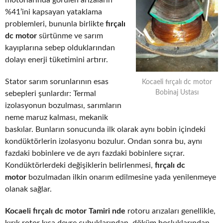
motorlarında görülen arızaların
%41’ini kapsayan yataklama
problemleri, bununla birlikte
fırçalı
dc motor
sürtünme ve sarım
kayıplarına sebep olduklarından
dolayı enerji tüketimini artırır.
Stator sarım sorunlarının esas
Kocaeli fırçalı dc motor
Bobinaj Ustası
sebepleri şunlardır: Termal
izolasyonun bozulması, sarımların
neme maruz kalması, mekanik
baskılar. Bunların sonucunda ilk olarak aynı bobin içindeki
kondüktörlerin izolasyonu bozulur. Ondan sonra bu, aynı
fazdaki bobinlere ve de ayrı fazdaki bobinlere sıçrar.
Kondüktörlerdeki değişiklerin belirlenmesi,
fırçalı dc
motor
bozulmadan ilkin onarım edilmesine yada yenilenmeye
olanak sağlar.
Kocaeli fırçalı dc motor Tamiri nde
rotoru arızaları genellikle,