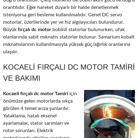
doğru orantılıdır. Çıkış momenti ise bobin akım gücü ile doğru
orantılıdır. Eğer hareket duyarlı bir halde denetlenmek
isteniyorsa geri besleme kullanılmalıdır. Genel DC servo
motorlar, üzerilerinde yer ve hız algılayıcıları bulundurur.
Büyük
fırçalı dc motor
bobinli statorlar bulunurken, ufak
olanlarında sabit mıknatıs statorlar bulunur. Samarium kobalt
mıknatıslarının kullanılmasıyla yüksek güç/ağırlık oranlarına
ulaşılır.
KOCAELI FIRÇALI DC MOTOR TAMIRI
VE BAKIMI
Kocaeli fırçalı dc motor Tamiri
için
önümüze gelen motorlarda sıkça
görülen 4 temel arıza şunlardır:
Yataklama, hatalı eksenel
ayarlamalar, stator sarımları ve
rotor sorunları. Elektrik