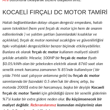
Ara
butonuna tıklayarak bizlere ulaşabilirsiniz.
KOCAELI FIRÇALI DC MOTOR TAMIRI
Hatalı bağlantılardan dolayı oluşan dengesiz empedans, hatalı
sarım teknikleri (hem yeni fırçalı dc motor için hem de onarım
edilenlerinde ) ve yalıtım şartları (sarımlardaki kısalıklar ve
açıklıklar), fırçalı dc motor nominal sıcaklığını ve güvenilirliğini
tıpkı voltajdaki dengesizlikler benzer biçimde etkileyebilirler.
Bunlara ek olarak
fırçalı dc motor
kullanım maliyeti süratli
şekilde artabilir. Mesela; 100HP bir
fırçalı dc motor
fiyatı
$0.05/kWh olan bir şebekeden elektrik alarak 8760 saat olan
senelik emek harcama zamanının % 85’inde kullanılıyor ( bir
yılda 7446 saat çalışıyor anlamına gelir) bu
fırçalı dc motor
sarımlarında bir fazındaki 0.5 ohm’luk bir direnç artışı, bu
motorda 2000$ extra bir harcamaya, başka bir deyişle
Kocaeli
fırçalı dc motor Tamiri
için görüldüğü üzere bir senelik giderinin
%7’si kadar bir extra gidere neden olur.
Bu küçümsenecek bir
maliyet değildir.
Referanslarımız
kısmından müşterimiz olan