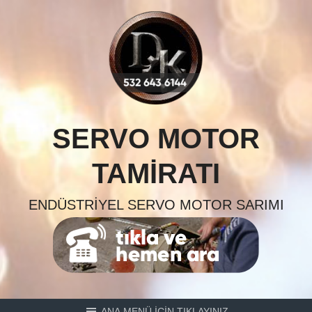
Skip
to
content
SERVO MOTOR
TAMIRATI
ENDÜSTRIYEL SERVO MOTOR SARIMI
ANA MENÜ İÇİN TIKLAYINIZ