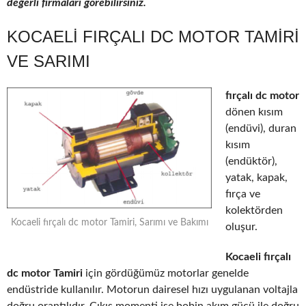
değerli firmaları görebilirsiniz.
KOCAELI FIRÇALI DC MOTOR TAMIRI
VE SARIMI
fırçalı dc motor
dönen kısım
(endüvi), duran
kısım
(endüktör),
yatak, kapak,
fırça ve
kolektörden
Kocaeli fırçalı dc motor Tamiri, Sarımı ve Bakımı
oluşur.
Kocaeli fırçalı
dc motor Tamiri
için gördüğümüz motorlar genelde
endüstride kullanılır. Motorun dairesel hızı uygulanan voltajla