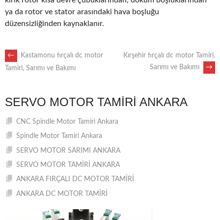
kırık rotor kısa devre çubuklarından, döküm boşluklarından
ya da rotor ve stator arasındaki hava boşluğu
düzensizliğinden kaynaklanır.
POST
←
Kastamonu fırçalı dc motor
Kırşehir fırçalı dc motor Tamiri,
Sarımı ve Bakımı
→
Tamiri, Sarımı ve Bakımı
NAVIGATION
SERVO MOTOR TAMIRI ANKARA
CNC Spindle Motor Tamiri Ankara
Spindle Motor Tamiri Ankara
SERVO MOTOR SARIMI ANKARA
SERVO MOTOR TAMİRİ ANKARA
ANKARA FIRÇALI DC MOTOR TAMİRİ
ANKARA DC MOTOR TAMİRİ