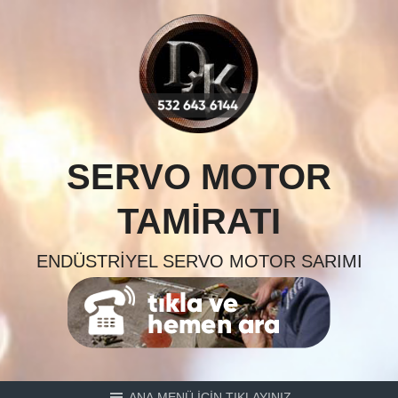
Skip
to
content
SERVO MOTOR
TAMIRATI
ENDÜSTRIYEL SERVO MOTOR SARIMI
ANA MENÜ İÇİN TIKLAYINIZ