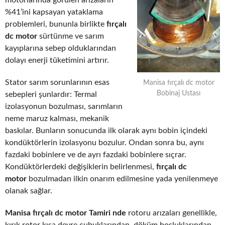
motorlarında görülen arızaların
%41’ini kapsayan yataklama
problemleri, bununla birlikte
fırçalı
dc motor
sürtünme ve sarım
kayıplarına sebep olduklarından
dolayı enerji tüketimini artırır.
Stator sarım sorunlarının esas
Manisa fırçalı dc motor
Bobinaj Ustası
sebepleri şunlardır: Termal
izolasyonun bozulması, sarımların
neme maruz kalması, mekanik
baskılar. Bunların sonucunda ilk olarak aynı bobin içindeki
kondüktörlerin izolasyonu bozulur. Ondan sonra bu, aynı
fazdaki bobinlere ve de ayrı fazdaki bobinlere sıçrar.
Kondüktörlerdeki değişiklerin belirlenmesi,
fırçalı dc
motor
bozulmadan ilkin onarım edilmesine yada yenilenmeye
olanak sağlar.
Manisa fırçalı dc motor Tamiri nde
rotoru arızaları genellikle,