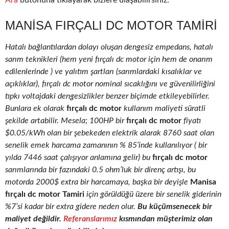
Ara
butonuna tıklayarak bizlere ulaşabilirsiniz.
MANISA FIRÇALI DC MOTOR TAMIRI
Hatalı bağlantılardan dolayı oluşan dengesiz empedans, hatalı
sarım teknikleri (hem yeni fırçalı dc motor için hem de onarım
edilenlerinde ) ve yalıtım şartları (sarımlardaki kısalıklar ve
açıklıklar), fırçalı dc motor nominal sıcaklığını ve güvenilirliğini
tıpkı voltajdaki dengesizlikler benzer biçimde etkileyebilirler.
Bunlara ek olarak
fırçalı dc motor
kullanım maliyeti süratli
şekilde artabilir. Mesela; 100HP bir
fırçalı dc motor
fiyatı
$0.05/kWh olan bir şebekeden elektrik alarak 8760 saat olan
senelik emek harcama zamanının % 85’inde kullanılıyor ( bir
yılda 7446 saat çalışıyor anlamına gelir) bu
fırçalı dc motor
sarımlarında bir fazındaki 0.5 ohm’luk bir direnç artışı, bu
motorda 2000$ extra bir harcamaya, başka bir deyişle
Manisa
fırçalı dc motor Tamiri
için görüldüğü üzere bir senelik giderinin
%7’si kadar bir extra gidere neden olur.
Bu küçümsenecek bir
maliyet değildir.
Referanslarımız
kısmından müşterimiz olan