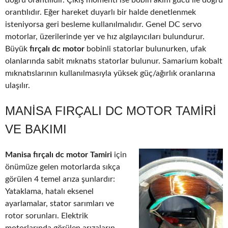
doğru orantılıdır. Çıkış momenti ise bobin akım gücü ile doğru
orantılıdır. Eğer hareket duyarlı bir halde denetlenmek
isteniyorsa geri besleme kullanılmalıdır. Genel DC servo
motorlar, üzerilerinde yer ve hız algılayıcıları bulundurur.
Büyük
fırçalı dc motor
bobinli statorlar bulunurken, ufak
olanlarında sabit mıknatıs statorlar bulunur. Samarium kobalt
mıknatıslarının kullanılmasıyla yüksek güç/ağırlık oranlarına
ulaşılır.
MANISA FIRÇALI DC MOTOR TAMIRI
VE BAKIMI
Manisa fırçalı dc motor Tamiri
için
önümüze gelen motorlarda sıkça
görülen 4 temel arıza şunlardır:
Yataklama, hatalı eksenel
ayarlamalar, stator sarımları ve
rotor sorunları. Elektrik