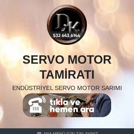
Skip
to
content
SERVO MOTOR
TAMIRATI
ENDÜSTRIYEL SERVO MOTOR SARIMI
ANA MENÜ İÇİN TIKLAYINIZ