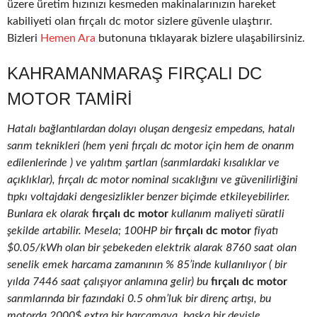
üzere üretim hızınızı kesmeden makinalarınızın hareket
kabiliyeti olan fırçalı dc motor sizlere güvenle ulaştırır.
Bizleri
Hemen Ara
butonuna tıklayarak bizlere ulaşabilirsiniz.
KAHRAMANMARAŞ FIRÇALI DC
MOTOR TAMIRI
Hatalı bağlantılardan dolayı oluşan dengesiz empedans, hatalı
sarım teknikleri (hem yeni fırçalı dc motor için hem de onarım
edilenlerinde ) ve yalıtım şartları (sarımlardaki kısalıklar ve
açıklıklar), fırçalı dc motor nominal sıcaklığını ve güvenilirliğini
tıpkı voltajdaki dengesizlikler benzer biçimde etkileyebilirler.
Bunlara ek olarak
fırçalı dc motor
kullanım maliyeti süratli
şekilde artabilir. Mesela; 100HP bir
fırçalı dc motor
fiyatı
$0.05/kWh olan bir şebekeden elektrik alarak 8760 saat olan
senelik emek harcama zamanının % 85’inde kullanılıyor ( bir
yılda 7446 saat çalışıyor anlamına gelir) bu
fırçalı dc motor
sarımlarında bir fazındaki 0.5 ohm’luk bir direnç artışı, bu
motorda 2000$ extra bir harcamaya, başka bir deyişle