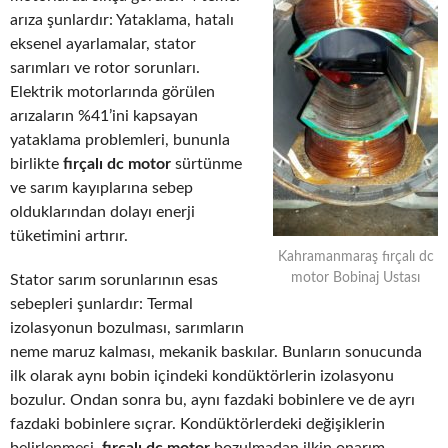
arıza şunlardır: Yataklama, hatalı
eksenel ayarlamalar, stator
sarımları ve rotor sorunları.
Elektrik motorlarında görülen
arızaların %41’ini kapsayan
yataklama problemleri, bununla
birlikte
fırçalı dc motor
sürtünme
ve sarım kayıplarına sebep
olduklarından dolayı enerji
tüketimini artırır.
Kahramanmaraş fırçalı dc
motor Bobinaj Ustası
Stator sarım sorunlarının esas
sebepleri şunlardır: Termal
izolasyonun bozulması, sarımların
neme maruz kalması, mekanik baskılar. Bunların sonucunda
ilk olarak aynı bobin içindeki kondüktörlerin izolasyonu
bozulur. Ondan sonra bu, aynı fazdaki bobinlere ve de ayrı
fazdaki bobinlere sıçrar. Kondüktörlerdeki değişiklerin
belirlenmesi,
fırçalı dc motor
bozulmadan ilkin onarım