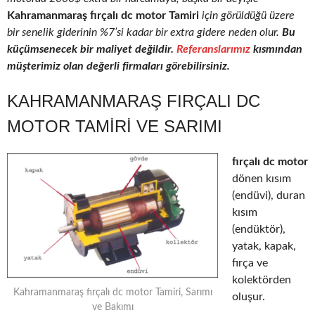
Kahramanmaraş fırçalı dc motor Tamiri
için görüldüğü üzere
bir senelik giderinin %7’si kadar bir extra gidere neden olur.
Bu
küçümsenecek bir maliyet değildir.
Referanslarımız
kısmından
müşterimiz olan değerli firmaları görebilirsiniz.
KAHRAMANMARAŞ FIRÇALI DC
MOTOR TAMIRI VE SARIMI
fırçalı dc motor
dönen kısım
(endüvi), duran
kısım
(endüktör),
yatak, kapak,
fırça ve
kolektörden
Kahramanmaraş fırçalı dc motor Tamiri, Sarımı
oluşur.
ve Bakımı