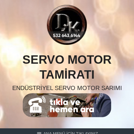
Skip
to
content
SERVO MOTOR
TAMIRATI
ENDÜSTRIYEL SERVO MOTOR SARIMI
ANA MENÜ İÇİN TIKLAYINIZ