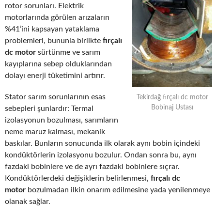
rotor sorunları. Elektrik
motorlarında görülen arızaların
%41’ini kapsayan yataklama
problemleri, bununla birlikte
fırçalı
dc motor
sürtünme ve sarım
kayıplarına sebep olduklarından
dolayı enerji tüketimini artırır.
Stator sarım sorunlarının esas
Tekirdağ fırçalı dc motor
Bobinaj Ustası
sebepleri şunlardır: Termal
izolasyonun bozulması, sarımların
neme maruz kalması, mekanik
baskılar. Bunların sonucunda ilk olarak aynı bobin içindeki
kondüktörlerin izolasyonu bozulur. Ondan sonra bu, aynı
fazdaki bobinlere ve de ayrı fazdaki bobinlere sıçrar.
Kondüktörlerdeki değişiklerin belirlenmesi,
fırçalı dc
motor
bozulmadan ilkin onarım edilmesine yada yenilenmeye
olanak sağlar.