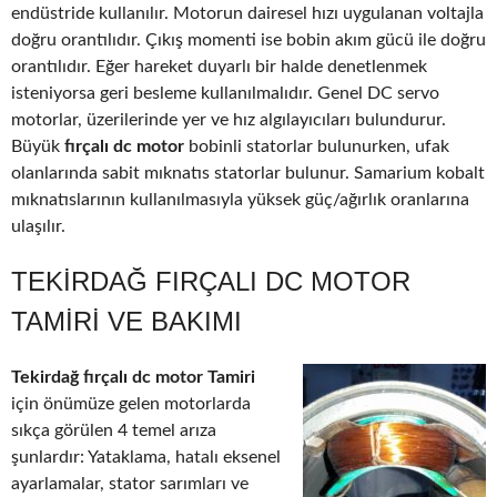
endüstride kullanılır. Motorun dairesel hızı uygulanan voltajla
doğru orantılıdır. Çıkış momenti ise bobin akım gücü ile doğru
orantılıdır. Eğer hareket duyarlı bir halde denetlenmek
isteniyorsa geri besleme kullanılmalıdır. Genel DC servo
motorlar, üzerilerinde yer ve hız algılayıcıları bulundurur.
Büyük
fırçalı dc motor
bobinli statorlar bulunurken, ufak
olanlarında sabit mıknatıs statorlar bulunur. Samarium kobalt
mıknatıslarının kullanılmasıyla yüksek güç/ağırlık oranlarına
ulaşılır.
TEKIRDAĞ FIRÇALI DC MOTOR
TAMIRI VE BAKIMI
Tekirdağ fırçalı dc motor Tamiri
için önümüze gelen motorlarda
sıkça görülen 4 temel arıza
şunlardır: Yataklama, hatalı eksenel
ayarlamalar, stator sarımları ve