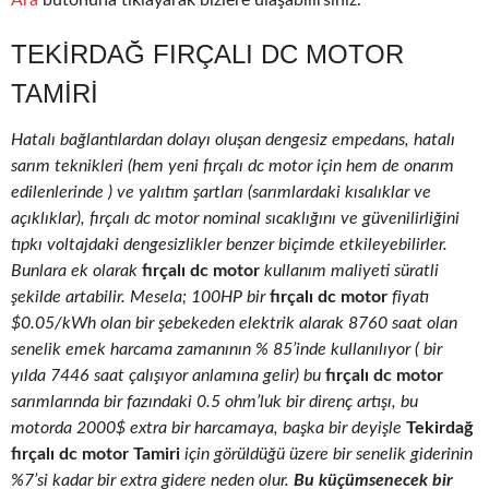
Ara
butonuna tıklayarak bizlere ulaşabilirsiniz.
TEKIRDAĞ FIRÇALI DC MOTOR
TAMIRI
Hatalı bağlantılardan dolayı oluşan dengesiz empedans, hatalı
sarım teknikleri (hem yeni fırçalı dc motor için hem de onarım
edilenlerinde ) ve yalıtım şartları (sarımlardaki kısalıklar ve
açıklıklar), fırçalı dc motor nominal sıcaklığını ve güvenilirliğini
tıpkı voltajdaki dengesizlikler benzer biçimde etkileyebilirler.
Bunlara ek olarak
fırçalı dc motor
kullanım maliyeti süratli
şekilde artabilir. Mesela; 100HP bir
fırçalı dc motor
fiyatı
$0.05/kWh olan bir şebekeden elektrik alarak 8760 saat olan
senelik emek harcama zamanının % 85’inde kullanılıyor ( bir
yılda 7446 saat çalışıyor anlamına gelir) bu
fırçalı dc motor
sarımlarında bir fazındaki 0.5 ohm’luk bir direnç artışı, bu
motorda 2000$ extra bir harcamaya, başka bir deyişle
Tekirdağ
fırçalı dc motor Tamiri
için görüldüğü üzere bir senelik giderinin
%7’si kadar bir extra gidere neden olur.
Bu küçümsenecek bir