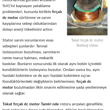
motorlarında görülen arızaların
%41’ini kapsayan yataklama
problemleri, bununla birlikte
fırçalı
dc motor
sürtünme ve sarım
kayıplarına sebep olduklarından
dolayı enerji tüketimini artırır.
Stator sarım sorunlarının esas
Tokat fırçalı dc motor
Bobinaj Ustası
sebepleri şunlardır: Termal
izolasyonun bozulması, sarımların
neme maruz kalması, mekanik
baskılar. Bunların sonucunda ilk olarak aynı bobin içindeki
kondüktörlerin izolasyonu bozulur. Ondan sonra bu, aynı
fazdaki bobinlere ve de ayrı fazdaki bobinlere sıçrar.
Kondüktörlerdeki değişiklerin belirlenmesi,
fırçalı dc
motor
bozulmadan ilkin onarım edilmesine yada yenilenmeye
olanak sağlar.
Tokat fırçalı dc motor Tamiri nde
rotoru arızaları genellikle,