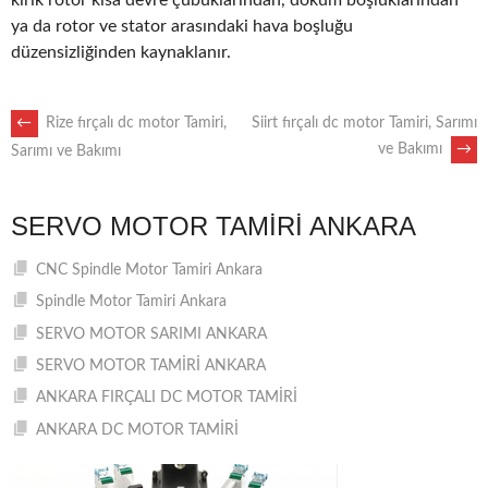
kırık rotor kısa devre çubuklarından, döküm boşluklarından
ya da rotor ve stator arasındaki hava boşluğu
düzensizliğinden kaynaklanır.
POST
←
Rize fırçalı dc motor Tamiri,
Siirt fırçalı dc motor Tamiri, Sarımı
ve Bakımı
→
Sarımı ve Bakımı
NAVIGATION
SERVO MOTOR TAMIRI ANKARA
CNC Spindle Motor Tamiri Ankara
Spindle Motor Tamiri Ankara
SERVO MOTOR SARIMI ANKARA
SERVO MOTOR TAMİRİ ANKARA
ANKARA FIRÇALI DC MOTOR TAMİRİ
ANKARA DC MOTOR TAMİRİ