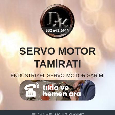
Skip
to
content
SERVO MOTOR
TAMIRATI
ENDÜSTRIYEL SERVO MOTOR SARIMI
ANA MENÜ İÇİN TIKLAYINIZ