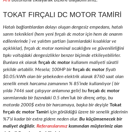
Ara
butonuna tıklayarak bizlere ulaşabilirsiniz.
TOKAT FIRÇALI DC MOTOR TAMIRI
Hatalı bağlantılardan dolayı oluşan dengesiz empedans, hatalı
sarım teknikleri (hem yeni fırçalı dc motor için hem de onarım
edilenlerinde ) ve yalıtım şartları (sarımlardaki kısalıklar ve
açıklıklar), fırçalı dc motor nominal sıcaklığını ve güvenilirliğini
tıpkı voltajdaki dengesizlikler benzer biçimde etkileyebilirler.
Bunlara ek olarak
fırçalı dc motor
kullanım maliyeti süratli
şekilde artabilir. Mesela; 100HP bir
fırçalı dc motor
fiyatı
$0.05/kWh olan bir şebekeden elektrik alarak 8760 saat olan
senelik emek harcama zamanının % 85’inde kullanılıyor ( bir
yılda 7446 saat çalışıyor anlamına gelir) bu
fırçalı dc motor
sarımlarında bir fazındaki 0.5 ohm’luk bir direnç artışı, bu
motorda 2000$ extra bir harcamaya, başka bir deyişle
Tokat
fırçalı dc motor Tamiri
için görüldüğü üzere bir senelik giderinin
%7’si kadar bir extra gidere neden olur.
Bu küçümsenecek bir
maliyet değildir.
Referanslarımız
kısmından müşterimiz olan