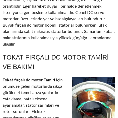
orantılıdır. Çıkış momenti ise bobin akım gücü ile doğru
orantılıdır. Eğer hareket duyarlı bir halde denetlenmek
isteniyorsa geri besleme kullanılmalıdır. Genel DC servo
motorlar, üzerilerinde yer ve hız algılayıcıları bulundurur.
Büyük
fırçalı dc motor
bobinli statorlar bulunurken, ufak
olanlarında sabit mıknatıs statorlar bulunur. Samarium kobalt
mıknatıslarının kullanılmasıyla yüksek güç/ağırlık oranlarına
ulaşılır.
TOKAT FIRÇALI DC MOTOR TAMIRI
VE BAKIMI
Tokat fırçalı dc motor Tamiri
için
önümüze gelen motorlarda sıkça
görülen 4 temel arıza şunlardır:
Yataklama, hatalı eksenel
ayarlamalar, stator sarımları ve
rotor sorunları. Elektrik