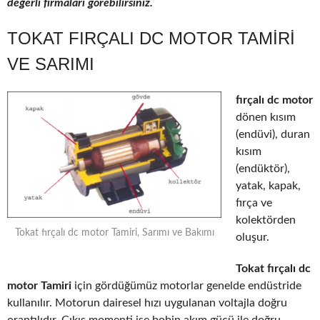
değerli firmaları görebilirsiniz.
TOKAT FIRÇALI DC MOTOR TAMIRI
VE SARIMI
fırçalı dc motor
dönen kısım
(endüvi), duran
kısım
(endüktör),
yatak, kapak,
fırça ve
kolektörden
Tokat fırçalı dc motor Tamiri, Sarımı ve Bakımı
oluşur.
Tokat fırçalı dc
motor Tamiri
için gördüğümüz motorlar genelde endüstride
kullanılır. Motorun dairesel hızı uygulanan voltajla doğru