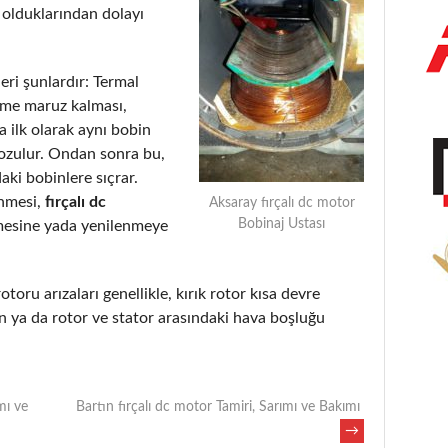
 olduklarından dolayı
eri şunlardır: Termal
eme maruz kalması,
 ilk olarak aynı bobin
bozulur. Ondan sonra bu,
aki bobinlere sıçrar.
enmesi,
fırçalı dc
Aksaray fırçalı dc motor
Bobinaj Ustası
mesine yada yenilenmeye
otoru arızaları genellikle, kırık rotor kısa devre
 ya da rotor ve stator arasındaki hava boşluğu
mı ve
Bartın fırçalı dc motor Tamiri, Sarımı ve Bakımı
→