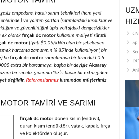
UZ
ngesiz empedans, hatalı sarım teknikleri (hem yeni
HIZ
enlerinde ) ve yalıtım şartları (sarımlardaki kısalıklar ve
klığını ve güvenilirliğini tıpkı voltajdaki dengesizlikler
CNC
a ek olarak
fırçalı dc motor
kullanım maliyeti süratli
çalı dc motor
fiyatı $0.05/kWh olan bir şebekeden
Spi
 emek harcama zamanının % 85’inde kullanılıyor ( bir
Ser
r) bu
fırçalı dc motor
sarımlarında bir fazındaki 0.5
DC 
2000$ extra bir harcamaya, başka bir deyişle
Aksaray
Ank
üzere bir senelik giderinin %7’si kadar bir extra gidere
et değildir.
Referanslarımız
kısmından müşterimiz
 MOTOR TAMIRI VE SARIMI
fırçalı dc motor
dönen kısım (endüvi),
duran kısım (endüktör), yatak, kapak, fırça
ve kolektörden oluşur.