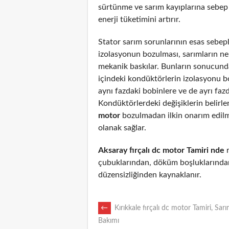
sürtünme ve sarım kayıplarına sebep
enerji tüketimini artırır.
Stator sarım sorunlarının esas sebepl
izolasyonun bozulması, sarımların n
mekanik baskılar. Bunların sonucunda
içindeki kondüktörlerin izolasyonu 
aynı fazdaki bobinlere ve de ayrı fazd
Kondüktörlerdeki değişiklerin belirl
motor
bozulmadan ilkin onarım edil
olanak sağlar.
Aksaray fırçalı dc motor Tamiri nde
r
çubuklarından, döküm boşluklarından
düzensizliğinden kaynaklanır.
POST
←
Kırıkkale fırçalı dc motor Tamiri, Sarı
Bakımı