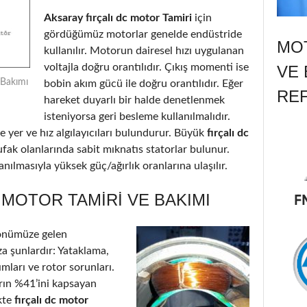
Aksaray fırçalı dc motor Tamiri
için
gördüğümüz motorlar genelde endüstride
MOT
kullanılır. Motorun dairesel hızı uygulanan
voltajla doğru orantılıdır. Çıkış momenti ise
VE 
 Bakımı
bobin akım gücü ile doğru orantılıdır. Eğer
RE
hareket duyarlı bir halde denetlenmek
isteniyorsa geri besleme kullanılmalıdır.
 yer ve hız algılayıcıları bulundurur. Büyük
fırçalı dc
ufak olanlarında sabit mıknatıs statorlar bulunur.
nılmasıyla yüksek güç/ağırlık oranlarına ulaşılır.
 MOTOR TAMIRI VE BAKIMI
önümüze gelen
a şunlardır: Yataklama,
ımları ve rotor sorunları.
arın %41’ini kapsayan
kte
fırçalı dc motor