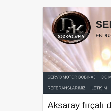
Skip
to
content
SE
ENDÜS
SERVO MOTOR BOBINAJI
DC M
REFERANSLARIMIZ
İLETIŞIM
Aksaray fırçalı 