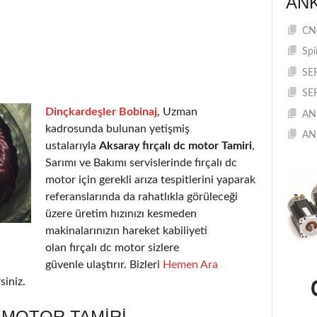
AN
CNC
Spi
SE
SE
Dinçkardeşler Bobinaj
, Uzman
AN
kadrosunda bulunan yetişmiş
AN
ustalarıyla
Aksaray fırçalı dc motor Tamiri
,
Sarımı ve Bakımı servislerinde fırçalı dc
motor için gerekli arıza tespitlerini yaparak
referanslarında da rahatlıkla görüleceği
üzere üretim hızınızı kesmeden
makinalarınızın hareket kabiliyeti
olan fırçalı dc motor sizlere
güvenle ulaştırır. Bizleri
Hemen Ara
siniz.
 MOTOR TAMIRI