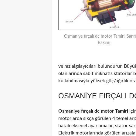
Osmaniye fırçalı dc motor Tamiri, Sarı
Bakımı
ve hız algılayıcıları bulundurur. Büyü
olanlarında sabit mıknatıs statorlar
kullanılmasıyla yüksek güç/ağırlık oran
OSMANIYE FIRÇALI D
Osmaniye fırçalı dc motor Tamiri
içi
motorlarda sıkça görülen 4 temel arız
hatalı eksenel ayarlamalar, stator sar
Elektrik motorlarında görülen arızal