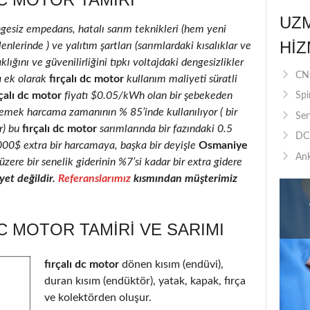
UZ
ngesiz empedans, hatalı sarım teknikleri (hem yeni
HIZ
enlerinde ) ve yalıtım şartları (sarımlardaki kısalıklar ve
klığını ve güvenilirliğini tıpkı voltajdaki dengesizlikler
CNC
a ek olarak
fırçalı dc motor
kullanım maliyeti süratli
çalı dc motor
fiyatı $0.05/kWh olan bir şebekeden
Spi
 emek harcama zamanının % 85’inde kullanılıyor ( bir
Ser
r) bu
fırçalı dc motor
sarımlarında bir fazındaki 0.5
DC 
2000$ extra bir harcamaya, başka bir deyişle
Osmaniye
Ank
üzere bir senelik giderinin %7’si kadar bir extra gidere
et değildir.
Referanslarımız
kısmından müşterimiz
C MOTOR TAMIRI VE SARIMI
fırçalı dc motor
dönen kısım (endüvi),
duran kısım (endüktör), yatak, kapak, fırça
ve kolektörden oluşur.