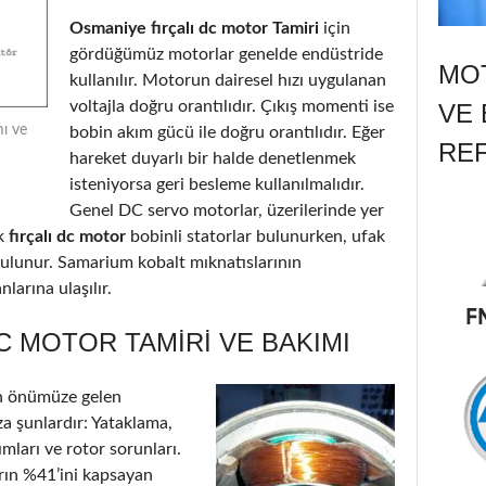
Osmaniye fırçalı dc motor Tamiri
için
gördüğümüz motorlar genelde endüstride
MOT
kullanılır. Motorun dairesel hızı uygulanan
voltajla doğru orantılıdır. Çıkış momenti ise
VE 
mı ve
bobin akım gücü ile doğru orantılıdır. Eğer
RE
hareket duyarlı bir halde denetlenmek
isteniyorsa geri besleme kullanılmalıdır.
Genel DC servo motorlar, üzerilerinde yer
k
fırçalı dc motor
bobinli statorlar bulunurken, ufak
 bulunur. Samarium kobalt mıknatıslarının
larına ulaşılır.
C MOTOR TAMIRI VE BAKIMI
n önümüze gelen
a şunlardır: Yataklama,
ımları ve rotor sorunları.
arın %41’ini kapsayan