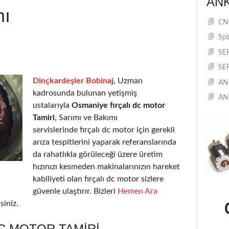
AN
mı
CNC
Spi
SE
SE
Dinçkardeşler Bobinaj
, Uzman
AN
kadrosunda bulunan yetişmiş
AN
ustalarıyla
Osmaniye fırçalı dc motor
Tamiri
, Sarımı ve Bakımı
servislerinde fırçalı dc motor için gerekli
arıza tespitlerini yaparak referanslarında
da rahatlıkla görüleceği üzere üretim
hızınızı kesmeden makinalarınızın hareket
kabiliyeti olan fırçalı dc motor sizlere
güvenle ulaştırır. Bizleri
Hemen Ara
siniz.
C MOTOR TAMIRI