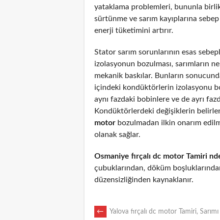
yataklama problemleri, bununla birli
sürtünme ve sarım kayıplarına sebep
enerji tüketimini artırır.
Stator sarım sorunlarının esas sebepl
izolasyonun bozulması, sarımların n
mekanik baskılar. Bunların sonucunda
içindeki kondüktörlerin izolasyonu 
aynı fazdaki bobinlere ve de ayrı fazd
Kondüktörlerdeki değişiklerin belirl
motor
bozulmadan ilkin onarım edil
olanak sağlar.
Osmaniye fırçalı dc motor Tamiri nd
çubuklarından, döküm boşluklarından
düzensizliğinden kaynaklanır.
POST
←
Yalova fırçalı dc motor Tamiri, Sarımı