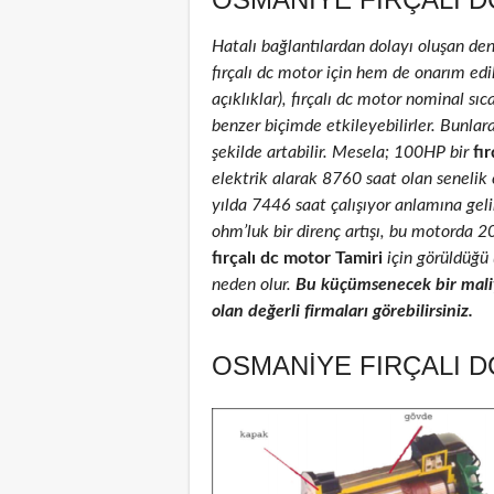
Hatalı bağlantılardan dolayı oluşan de
fırçalı dc motor için hem de onarım edil
açıklıklar), fırçalı dc motor nominal sıca
benzer biçimde etkileyebilirler. Bunlar
şekilde artabilir. Mesela; 100HP bir
fır
elektrik alarak 8760 saat olan senelik
yılda 7446 saat çalışıyor anlamına geli
ohm’luk bir direnç artışı, bu motorda 
fırçalı dc motor Tamiri
için görüldüğü 
neden olur.
Bu küçümsenecek bir maliy
olan değerli firmaları görebilirsiniz.
OSMANIYE FIRÇALI D