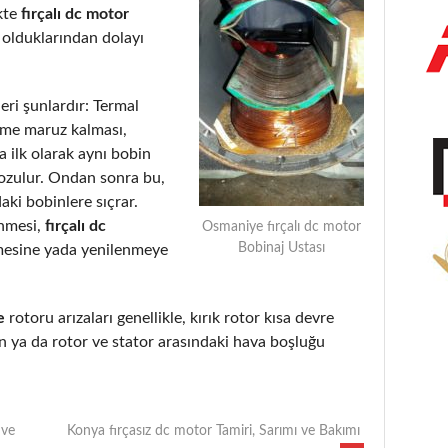
kte
fırçalı dc motor
 olduklarından dolayı
eri şunlardır: Termal
eme maruz kalması,
 ilk olarak aynı bobin
bozulur. Ondan sonra bu,
aki bobinlere sıçrar.
enmesi,
fırçalı dc
Osmaniye fırçalı dc motor
Bobinaj Ustası
mesine yada yenilenmeye
e
rotoru arızaları genellikle, kırık rotor kısa devre
 ya da rotor ve stator arasındaki hava boşluğu
 ve
Konya fırçasız dc motor Tamiri, Sarımı ve Bakımı