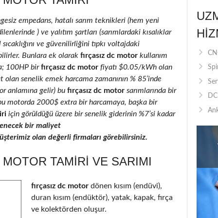
UZ
ngesiz empedans, hatalı sarım teknikleri (hem yeni
HIZ
lenlerinde ) ve yalıtım şartları (sarımlardaki kısalıklar
 sıcaklığını ve güvenilirliğini tıpkı voltajdaki
CNC
ilirler. Bunlara ek olarak
fırçasız dc motor
kullanım
la; 100HP bir
fırçasız dc motor
fiyatı $0.05/kWh olan
Spi
at olan senelik emek harcama zamanının % 85’inde
Ser
ıyor anlamına gelir) bu
fırçasız dc motor
sarımlarında bir
DC 
ı, bu motorda 2000$ extra bir harcamaya, başka bir
Ank
ri
için görüldüğü üzere bir senelik giderinin %7’si kadar
necek bir maliyet
terimiz olan değerli firmaları görebilirsiniz.
 MOTOR TAMIRI VE SARIMI
fırçasız dc motor
dönen kısım (endüvi),
duran kısım (endüktör), yatak, kapak, fırça
ve kolektörden oluşur.