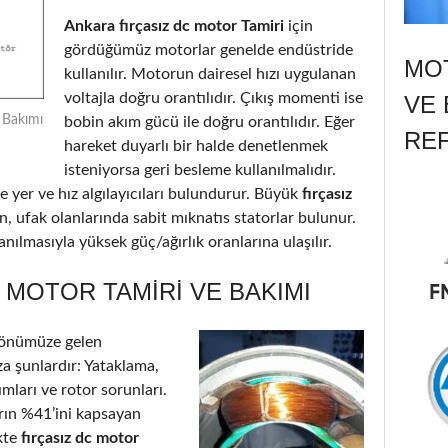
Ankara fırçasız dc motor Tamiri
için
gördüğümüz motorlar genelde endüstride
MOT
kullanılır. Motorun dairesel hızı uygulanan
voltajla doğru orantılıdır. Çıkış momenti ise
VE 
e Bakımı
bobin akım gücü ile doğru orantılıdır. Eğer
RE
hareket duyarlı bir halde denetlenmek
isteniyorsa geri besleme kullanılmalıdır.
 yer ve hız algılayıcıları bulundurur. Büyük
fırçasız
n, ufak olanlarında sabit mıknatıs statorlar bulunur.
nılmasıyla yüksek güç/ağırlık oranlarına ulaşılır.
 MOTOR TAMIRI VE BAKIMI
 önümüze gelen
a şunlardır: Yataklama,
ımları ve rotor sorunları.
arın %41’ini kapsayan
kte
fırçasız dc motor