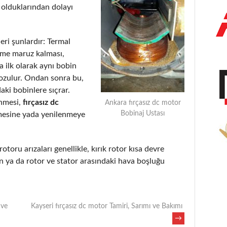
 olduklarından dolayı
eri şunlardır: Termal
eme maruz kalması,
 ilk olarak aynı bobin
bozulur. Ondan sonra bu,
aki bobinlere sıçrar.
enmesi,
fırçasız dc
Ankara fırçasız dc motor
Bobinaj Ustası
mesine yada yenilenmeye
rotoru arızaları genellikle, kırık rotor kısa devre
 ya da rotor ve stator arasındaki hava boşluğu
 ve
Kayseri fırçasız dc motor Tamiri, Sarımı ve Bakımı
→