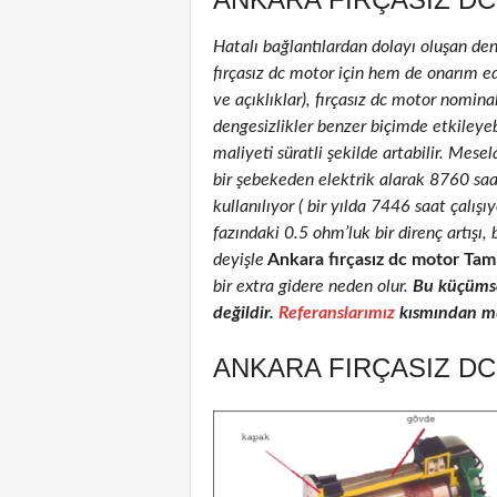
Hatalı bağlantılardan dolayı oluşan de
fırçasız dc motor için hem de onarım edi
ve açıklıklar), fırçasız dc motor nominal
dengesizlikler benzer biçimde etkileyeb
maliyeti süratli şekilde artabilir. Mese
bir şebekeden elektrik alarak 8760 sa
kullanılıyor ( bir yılda 7446 saat çalış
fazındaki 0.5 ohm’luk bir direnç artış
deyişle
Ankara fırçasız dc motor Tami
bir extra gidere neden olur.
Bu küçümse
değildir.
Referanslarımız
kısmından müş
ANKARA FIRÇASIZ DC