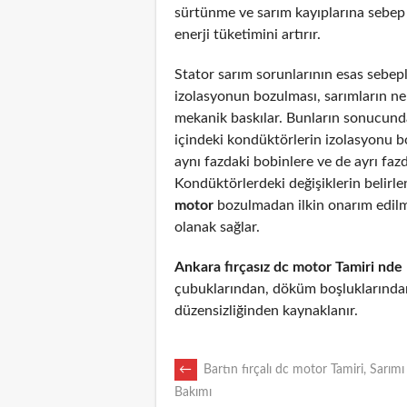
sürtünme ve sarım kayıplarına sebep
enerji tüketimini artırır.
Stator sarım sorunlarının esas sebepl
izolasyonun bozulması, sarımların n
mekanik baskılar. Bunların sonucunda
içindeki kondüktörlerin izolasyonu 
aynı fazdaki bobinlere ve de ayrı fazd
Kondüktörlerdeki değişiklerin belirl
motor
bozulmadan ilkin onarım edil
olanak sağlar.
Ankara fırçasız dc motor Tamiri nde
çubuklarından, döküm boşluklarından
düzensizliğinden kaynaklanır.
POST
←
Bartın fırçalı dc motor Tamiri, Sarımı
Bakımı