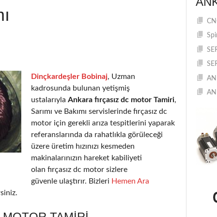
AN
mı
CNC
Spi
SE
SE
Dinçkardeşler Bobinaj
, Uzman
AN
kadrosunda bulunan yetişmiş
AN
ustalarıyla
Ankara fırçasız dc motor Tamiri
,
Sarımı ve Bakımı servislerinde fırçasız dc
motor için gerekli arıza tespitlerini yaparak
referanslarında da rahatlıkla görüleceği
üzere üretim hızınızı kesmeden
makinalarınızın hareket kabiliyeti
olan fırçasız dc motor sizlere
güvenle ulaştırır. Bizleri
Hemen Ara
siniz.
 MOTOR TAMIRI