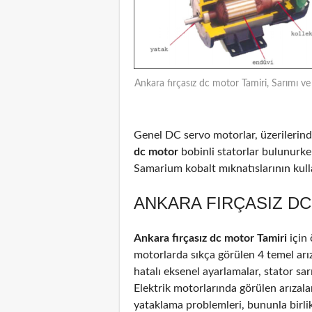
Ankara fırçasız dc motor Tamiri, Sarımı v
Genel DC servo motorlar, üzerilerinde
dc motor
bobinli statorlar bulunurke
Samarium kobalt mıknatıslarının kulla
ANKARA FIRÇASIZ DC
Ankara fırçasız dc motor Tamiri
için
motorlarda sıkça görülen 4 temel arız
hatalı eksenel ayarlamalar, stator sar
Elektrik motorlarında görülen arızal
yataklama problemleri, bununla birli