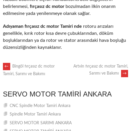
belirlenmesi,
fırçasız dc motor
bozulmadan ilkin onarım
edilmesine yada yenilenmeye olanak sağlar.
Adıyaman fırçasız dc motor Tamiri nde
rotoru arızaları
genellikle, kırık rotor kısa devre çubuklarından, döküm
boşluklarından ya da rotor ve stator arasındaki hava boşluğu
düzensizliğinden kaynaklanır.
POST
←
Bingöl fırçasız dc motor
Artvin fırçasız dc motor Tamiri,
Sarımı ve Bakımı
→
Tamiri, Sarımı ve Bakımı
NAVIGATION
SERVO MOTOR TAMIRI ANKARA
CNC Spindle Motor Tamiri Ankara
Spindle Motor Tamiri Ankara
SERVO MOTOR SARIMI ANKARA