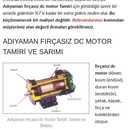
Adıyaman fırçasız dc motor Tamiri
için görüldüğü üzere bir
senelik giderinin %7’si kadar bir extra gidere neden olur.
Bu
küçümsenecek bir maliyet değildir.
Referanslarımız
kısmından
müşterimiz olan değerli firmaları görebilirsiniz.
ADIYAMAN FIRÇASIZ DC MOTOR
TAMIRI VE SARIMI
fırçasız dc
motor
dönen
kısım (endüvi),
duran kısım
(endüktör),
yatak, kapak,
fırça ve
kolektörden
Adıyaman fırçasız dc motor Tamiri, Sarımı ve
oluşur.
Bakımı