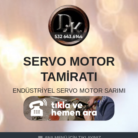
Skip
to
content
SERVO MOTOR
TAMIRATI
ENDÜSTRIYEL SERVO MOTOR SARIMI
ANA MENÜ İÇİN TIKLAYINIZ