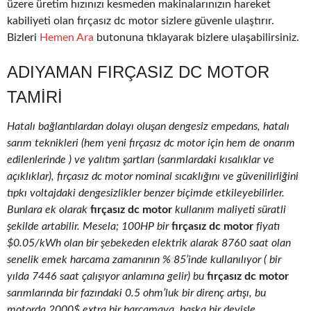
üzere üretim hızınızı kesmeden makinalarınızın hareket
kabiliyeti olan fırçasız dc motor sizlere güvenle ulaştırır.
Bizleri
Hemen Ara
butonuna tıklayarak bizlere ulaşabilirsiniz.
ADIYAMAN FIRÇASIZ DC MOTOR
TAMIRI
Hatalı bağlantılardan dolayı oluşan dengesiz empedans, hatalı
sarım teknikleri (hem yeni fırçasız dc motor için hem de onarım
edilenlerinde ) ve yalıtım şartları (sarımlardaki kısalıklar ve
açıklıklar), fırçasız dc motor nominal sıcaklığını ve güvenilirliğini
tıpkı voltajdaki dengesizlikler benzer biçimde etkileyebilirler.
Bunlara ek olarak
fırçasız dc motor
kullanım maliyeti süratli
şekilde artabilir. Mesela; 100HP bir
fırçasız dc motor
fiyatı
$0.05/kWh olan bir şebekeden elektrik alarak 8760 saat olan
senelik emek harcama zamanının % 85’inde kullanılıyor ( bir
yılda 7446 saat çalışıyor anlamına gelir) bu
fırçasız dc motor
sarımlarında bir fazındaki 0.5 ohm’luk bir direnç artışı, bu
motorda 2000$ extra bir harcamaya, başka bir deyişle