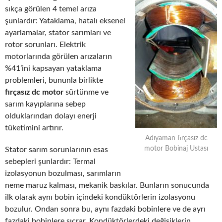
sıkça görülen 4 temel arıza
şunlardır: Yataklama, hatalı eksenel
ayarlamalar, stator sarımları ve
rotor sorunları. Elektrik
motorlarında görülen arızaların
%41’ini kapsayan yataklama
problemleri, bununla birlikte
fırçasız dc motor
sürtünme ve
sarım kayıplarına sebep
olduklarından dolayı enerji
tüketimini artırır.
Adıyaman fırçasız dc
motor Bobinaj Ustası
Stator sarım sorunlarının esas
sebepleri şunlardır: Termal
izolasyonun bozulması, sarımların
neme maruz kalması, mekanik baskılar. Bunların sonucunda
ilk olarak aynı bobin içindeki kondüktörlerin izolasyonu
bozulur. Ondan sonra bu, aynı fazdaki bobinlere ve de ayrı
fazdaki bobinlere sıçrar. Kondüktörlerdeki değişiklerin