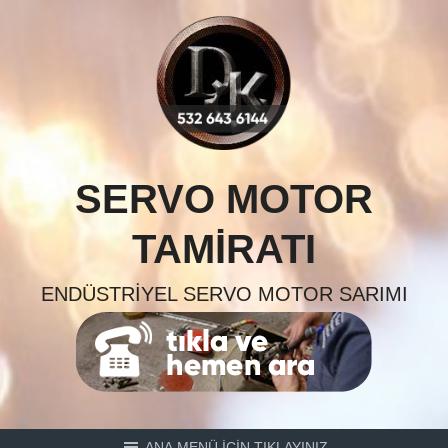
Skip
to
content
SERVO MOTOR
TAMIRATI
ENDÜSTRIYEL SERVO MOTOR SARIMI
ANA MENÜ İÇİN TIKLAYINIZ