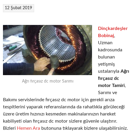
12 Şubat 2019
Dinçkardeşler
Bobinaj
,
Uzman
kadrosunda
bulunan
yetişmiş
ustalarıyla
Ağrı
fırçasız dc
Ağrı fırçasız dc motor Sarımı
motor Tamiri
,
Sarımı ve
Bakımı servislerinde fırçasız dc motor için gerekli arıza
tespitlerini yaparak referanslarında da rahatlıkla görüleceği
üzere üretim hızınızı kesmeden makinalarınızın hareket
kabiliyeti olan fırçasız dc motor sizlere güvenle ulaştırır.
Bizleri
Hemen Ara
butonuna tıklayarak bizlere ulaşabilirsiniz.