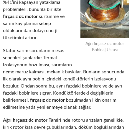
%41’ini kapsayan yataklama
problemleri, bununla birlikte
fırçasız dc motor
sürtünme ve
sarım kayıplarına sebep
olduklarından dolayı enerji
tüketimini artırır.
Ağrı fırçasız dc motor
Bobinaj Ustası
Stator sarım sorunlarının esas
sebepleri şunlardır: Termal
izolasyonun bozulması, sarımların
neme maruz kalması, mekanik baskılar. Bunların sonucunda
ilk olarak aynı bobin içindeki kondüktörlerin izolasyonu
bozulur. Ondan sonra bu, aynı fazdaki bobinlere ve de ayrı
fazdaki bobinlere sıçrar. Kondüktörlerdeki değişiklerin
belirlenmesi,
fırçasız dc motor
bozulmadan ilkin onarım
edilmesine yada yenilenmeye olanak sağlar.
Ağrı fırçasız dc motor Tamiri nde
rotoru arızaları genellikle,
kırık rotor kısa devre çubuklarından, döküm boşluklarından