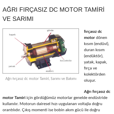
AĞRI FIRÇASIZ DC MOTOR TAMIRI
VE SARIMI
fırçasız dc
motor
dönen
kısım (endüvi),
duran kısım
(endüktör),
yatak, kapak,
fırça ve
kolektörden
Ağrı fırçasız dc motor Tamiri, Sarımı ve Bakımı
oluşur.
Ağrı fırçasız dc
motor Tamiri
için gördüğümüz motorlar genelde endüstride
kullanılır. Motorun dairesel hızı uygulanan voltajla doğru
orantılıdır. Çıkış momenti ise bobin akım gücü ile doğru