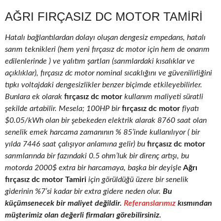
AĞRI FIRÇASIZ DC MOTOR TAMIRI
Hatalı bağlantılardan dolayı oluşan dengesiz empedans, hatalı
sarım teknikleri (hem yeni fırçasız dc motor için hem de onarım
edilenlerinde ) ve yalıtım şartları (sarımlardaki kısalıklar ve
açıklıklar), fırçasız dc motor nominal sıcaklığını ve güvenilirliğini
tıpkı voltajdaki dengesizlikler benzer biçimde etkileyebilirler.
Bunlara ek olarak
fırçasız dc motor
kullanım maliyeti süratli
şekilde artabilir. Mesela; 100HP bir
fırçasız dc motor
fiyatı
$0.05/kWh olan bir şebekeden elektrik alarak 8760 saat olan
senelik emek harcama zamanının % 85’inde kullanılıyor ( bir
yılda 7446 saat çalışıyor anlamına gelir) bu
fırçasız dc motor
sarımlarında bir fazındaki 0.5 ohm’luk bir direnç artışı, bu
motorda 2000$ extra bir harcamaya, başka bir deyişle
Ağrı
fırçasız dc motor Tamiri
için görüldüğü üzere bir senelik
giderinin %7’si kadar bir extra gidere neden olur.
Bu
küçümsenecek bir maliyet değildir.
Referanslarımız
kısmından
müşterimiz olan değerli firmaları görebilirsiniz.