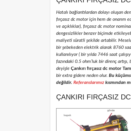
Hatalı bağlantılardan dolayı oluşan de
fırçasız dc motor için hem de onarım edi
ve açıklıklar), fırçasız dc motor nominal
dengesizlikler benzer biçimde etkileyeb
maliyeti süratli şekilde artabilir. Mese
bir şebekeden elektrik alarak 8760 sa
kullanılıyor ( bir yılda 7446 saat çalış
fazındaki 0.5 ohm’luk bir direnç artış
deyişle
Çankırı fırçasız dc motor Tami
bir extra gidere neden olur.
Bu küçümse
değildir.
Referanslarımız
kısmından müş
ÇANKIRI FIRÇASIZ D