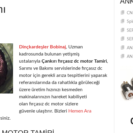
AN
mı
CNC
Spi
SE
SE
Dinçkardeşler Bobinaj
, Uzman
AN
kadrosunda bulunan yetişmiş
AN
ustalarıyla
Çankırı fırçasız dc motor Tamiri
,
Sarımı ve Bakımı servislerinde fırçasız dc
motor için gerekli arıza tespitlerini yaparak
referanslarında da rahatlıkla görüleceği
üzere üretim hızınızı kesmeden
makinalarınızın hareket kabiliyeti
olan fırçasız dc motor sizlere
güvenle ulaştırır. Bizleri
Hemen Ara
siniz.
C MOTOR TAMIRI