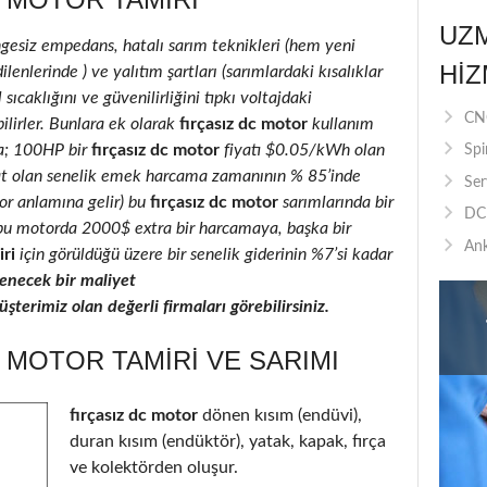
UZ
ngesiz empedans, hatalı sarım teknikleri (hem yeni
HIZ
lenlerinde ) ve yalıtım şartları (sarımlardaki kısalıklar
 sıcaklığını ve güvenilirliğini tıpkı voltajdaki
CNC
ilirler. Bunlara ek olarak
fırçasız dc motor
kullanım
la; 100HP bir
fırçasız dc motor
fiyatı $0.05/kWh olan
Spi
at olan senelik emek harcama zamanının % 85’inde
Ser
ıyor anlamına gelir) bu
fırçasız dc motor
sarımlarında bir
DC 
ı, bu motorda 2000$ extra bir harcamaya, başka bir
Ank
ri
için görüldüğü üzere bir senelik giderinin %7’si kadar
necek bir maliyet
terimiz olan değerli firmaları görebilirsiniz.
C MOTOR TAMIRI VE SARIMI
fırçasız dc motor
dönen kısım (endüvi),
duran kısım (endüktör), yatak, kapak, fırça
ve kolektörden oluşur.