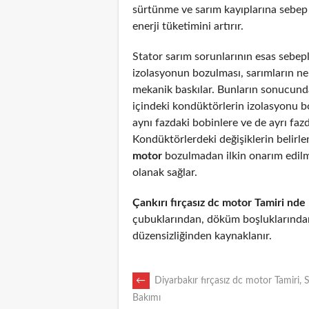
sürtünme ve sarım kayıplarına sebep
enerji tüketimini artırır.
Stator sarım sorunlarının esas sebepl
izolasyonun bozulması, sarımların n
mekanik baskılar. Bunların sonucunda
içindeki kondüktörlerin izolasyonu 
aynı fazdaki bobinlere ve de ayrı fazd
Kondüktörlerdeki değişiklerin belirl
motor
bozulmadan ilkin onarım edil
olanak sağlar.
Çankırı fırçasız dc motor Tamiri nde
çubuklarından, döküm boşluklarından
düzensizliğinden kaynaklanır.
POST
←
Diyarbakır fırçasız dc motor Tamiri, 
Bakımı