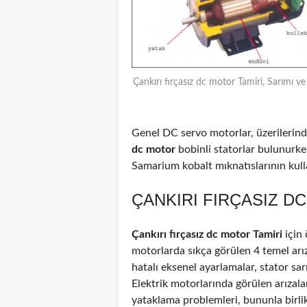
Çankırı fırçasız dc motor Tamiri, Sarımı v
Genel DC servo motorlar, üzerilerinde
dc motor
bobinli statorlar bulunurke
Samarium kobalt mıknatıslarının kulla
ÇANKIRI FIRÇASIZ D
Çankırı fırçasız dc motor Tamiri
için
motorlarda sıkça görülen 4 temel arız
hatalı eksenel ayarlamalar, stator sar
Elektrik motorlarında görülen arızal
yataklama problemleri, bununla birli