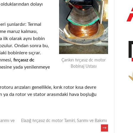
 olduklarından dolayı
eri şunlardır: Termal
eme maruz kalması,
 ilk olarak aynı bobin
bozulur. Ondan sonra bu,
aki bobinlere sıçrar.
enmesi,
fırçasız dc
Çankırı fırçasız dc motor
Bobinaj Ustası
mesine yada yenilenmeye
rotoru arızaları genellikle, kırık rotor kısa devre
 ya da rotor ve stator arasındaki hava boşluğu
Sarımı ve
Elazığ fırçasız dc motor Tamiri, Sarımı ve Bakımı
→