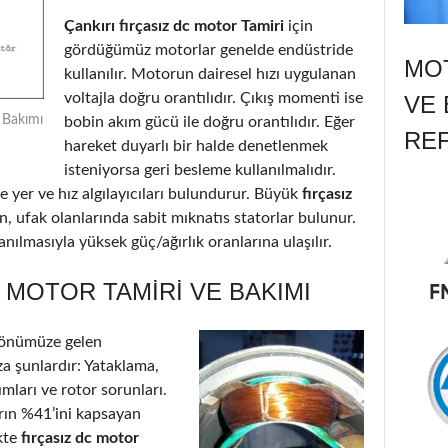
Çankırı fırçasız dc motor Tamiri
için
gördüğümüz motorlar genelde endüstride
MOT
kullanılır. Motorun dairesel hızı uygulanan
voltajla doğru orantılıdır. Çıkış momenti ise
VE 
e Bakımı
bobin akım gücü ile doğru orantılıdır. Eğer
RE
hareket duyarlı bir halde denetlenmek
isteniyorsa geri besleme kullanılmalıdır.
 yer ve hız algılayıcıları bulundurur. Büyük
fırçasız
n, ufak olanlarında sabit mıknatıs statorlar bulunur.
nılmasıyla yüksek güç/ağırlık oranlarına ulaşılır.
C MOTOR TAMIRI VE BAKIMI
 önümüze gelen
a şunlardır: Yataklama,
ımları ve rotor sorunları.
arın %41’ini kapsayan
kte
fırçasız dc motor