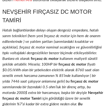
Bizleri
Hemen Ara
butonuna tıklayarak bizlere ulaşabilirsiniz.
NEVŞEHIR FIRÇASIZ DC MOTOR
TAMIRI
Hatalı bağlantılardan dolayı oluşan dengesiz empedans, hatalı
sarım teknikleri (hem yeni fırçasız dc motor için hem de onarım
edilenlerinde ) ve yalıtım şartları (sarımlardaki kısalıklar ve
açıklıklar), fırçasız dc motor nominal sıcaklığını ve güvenilirliğini
tıpkı voltajdaki dengesizlikler benzer biçimde etkileyebilirler.
Bunlara ek olarak
fırçasız dc motor
kullanım maliyeti süratli
şekilde artabilir. Mesela; 100HP bir
fırçasız dc motor
fiyatı
$0.05/kWh olan bir şebekeden elektrik alarak 8760 saat olan
senelik emek harcama zamanının % 85’inde kullanılıyor ( bir
yılda 7446 saat çalışıyor anlamına gelir) bu
fırçasız dc motor
sarımlarında bir fazındaki 0.5 ohm’luk bir direnç artışı, bu
motorda 2000$ extra bir harcamaya, başka bir deyişle
Nevşehir
fırçasız dc motor Tamiri
için görüldüğü üzere bir senelik
giderinin %7’si kadar bir extra gidere neden olur.
Bu