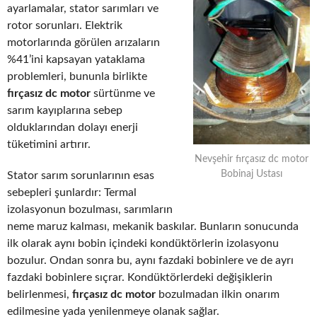
ayarlamalar, stator sarımları ve
rotor sorunları. Elektrik
motorlarında görülen arızaların
%41’ini kapsayan yataklama
problemleri, bununla birlikte
fırçasız dc motor
sürtünme ve
sarım kayıplarına sebep
olduklarından dolayı enerji
tüketimini artırır.
Nevşehir fırçasız dc motor
Bobinaj Ustası
Stator sarım sorunlarının esas
sebepleri şunlardır: Termal
izolasyonun bozulması, sarımların
neme maruz kalması, mekanik baskılar. Bunların sonucunda
ilk olarak aynı bobin içindeki kondüktörlerin izolasyonu
bozulur. Ondan sonra bu, aynı fazdaki bobinlere ve de ayrı
fazdaki bobinlere sıçrar. Kondüktörlerdeki değişiklerin
belirlenmesi,
fırçasız dc motor
bozulmadan ilkin onarım
edilmesine yada yenilenmeye olanak sağlar.