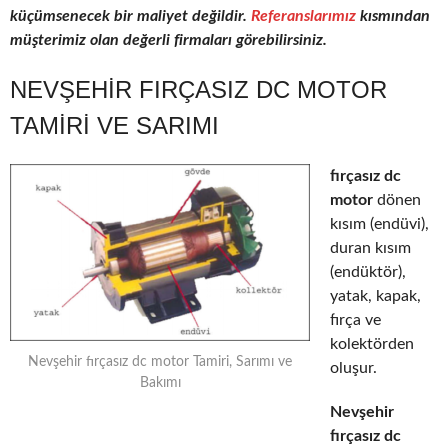
küçümsenecek bir maliyet değildir.
Referanslarımız
kısmından
müşterimiz olan değerli firmaları görebilirsiniz.
NEVŞEHIR FIRÇASIZ DC MOTOR
TAMIRI VE SARIMI
fırçasız dc
motor
dönen
kısım (endüvi),
duran kısım
(endüktör),
yatak, kapak,
fırça ve
kolektörden
Nevşehir fırçasız dc motor Tamiri, Sarımı ve
oluşur.
Bakımı
Nevşehir
fırçasız dc