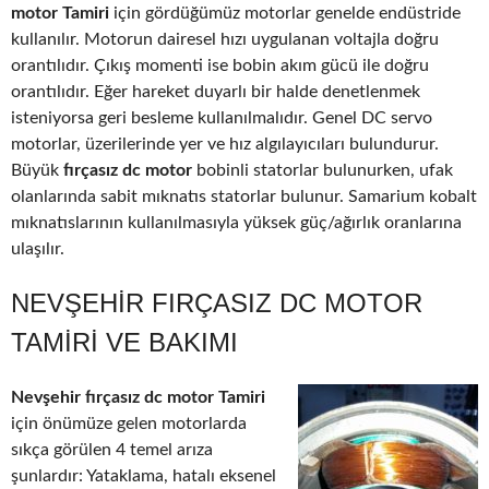
motor Tamiri
için gördüğümüz motorlar genelde endüstride
kullanılır. Motorun dairesel hızı uygulanan voltajla doğru
orantılıdır. Çıkış momenti ise bobin akım gücü ile doğru
orantılıdır. Eğer hareket duyarlı bir halde denetlenmek
isteniyorsa geri besleme kullanılmalıdır. Genel DC servo
motorlar, üzerilerinde yer ve hız algılayıcıları bulundurur.
Büyük
fırçasız dc motor
bobinli statorlar bulunurken, ufak
olanlarında sabit mıknatıs statorlar bulunur. Samarium kobalt
mıknatıslarının kullanılmasıyla yüksek güç/ağırlık oranlarına
ulaşılır.
NEVŞEHIR FIRÇASIZ DC MOTOR
TAMIRI VE BAKIMI
Nevşehir fırçasız dc motor Tamiri
için önümüze gelen motorlarda
sıkça görülen 4 temel arıza
şunlardır: Yataklama, hatalı eksenel