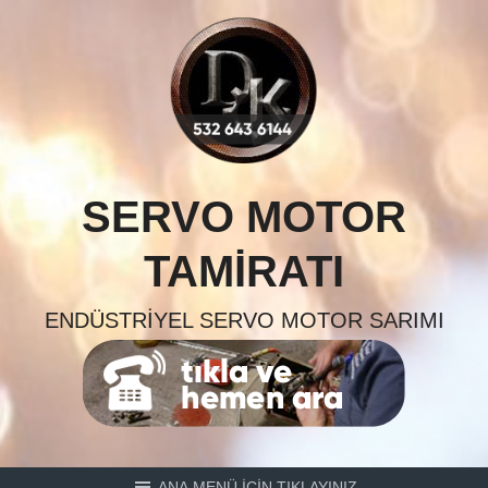
Skip
to
content
SERVO MOTOR
TAMIRATI
ENDÜSTRIYEL SERVO MOTOR SARIMI
ANA MENÜ İÇİN TIKLAYINIZ