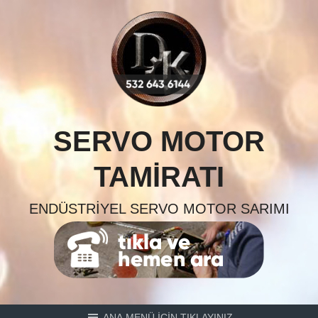
Skip
to
content
SERVO MOTOR
TAMIRATI
ENDÜSTRIYEL SERVO MOTOR SARIMI
ANA MENÜ İÇİN TIKLAYINIZ