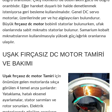
doğru orantılıdır. Çıkış momenti ise bobin akım gücü ile doğru
orantılıdır. Eğer hareket duyarlı bir halde denetlenmek
isteniyorsa geri besleme kullanılmalıdır. Genel DC servo
motorlar, üzerilerinde yer ve hız algılayıcıları bulundurur.
Büyük
fırçasız dc motor
bobinli statorlar bulunurken, ufak
olanlarında sabit mıknatıs statorlar bulunur. Samarium kobalt
mıknatıslarının kullanılmasıyla yüksek güç/ağırlık oranlarına
ulaşılır.
UŞAK FIRÇASIZ DC MOTOR TAMIRI
VE BAKIMI
Uşak fırçasız dc motor Tamiri
için
önümüze gelen motorlarda sıkça
görülen 4 temel arıza şunlardır:
Yataklama, hatalı eksenel
ayarlamalar, stator sarımları ve
rotor sorunları. Elektrik