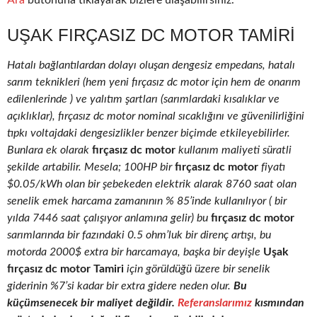
Ara
butonuna tıklayarak bizlere ulaşabilirsiniz.
UŞAK FIRÇASIZ DC MOTOR TAMIRI
Hatalı bağlantılardan dolayı oluşan dengesiz empedans, hatalı
sarım teknikleri (hem yeni fırçasız dc motor için hem de onarım
edilenlerinde ) ve yalıtım şartları (sarımlardaki kısalıklar ve
açıklıklar), fırçasız dc motor nominal sıcaklığını ve güvenilirliğini
tıpkı voltajdaki dengesizlikler benzer biçimde etkileyebilirler.
Bunlara ek olarak
fırçasız dc motor
kullanım maliyeti süratli
şekilde artabilir. Mesela; 100HP bir
fırçasız dc motor
fiyatı
$0.05/kWh olan bir şebekeden elektrik alarak 8760 saat olan
senelik emek harcama zamanının % 85’inde kullanılıyor ( bir
yılda 7446 saat çalışıyor anlamına gelir) bu
fırçasız dc motor
sarımlarında bir fazındaki 0.5 ohm’luk bir direnç artışı, bu
motorda 2000$ extra bir harcamaya, başka bir deyişle
Uşak
fırçasız dc motor Tamiri
için görüldüğü üzere bir senelik
giderinin %7’si kadar bir extra gidere neden olur.
Bu
küçümsenecek bir maliyet değildir.
Referanslarımız
kısmından