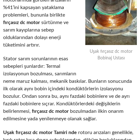
motorlarında görülen arızaların
%41’ini kapsayan yataklama
problemleri, bununla birlikte
fırçasız dc motor
sürtünme ve
sarım kayıplarına sebep
olduklarından dolayı enerji
tüketimini artırır.
Uşak fırçasız dc motor
Bobinaj Ustası
Stator sarım sorunlarının esas
sebepleri şunlardır: Termal
izolasyonun bozulması, sarımların
neme maruz kalması, mekanik baskılar. Bunların sonucunda
ilk olarak aynı bobin içindeki kondüktörlerin izolasyonu
bozulur. Ondan sonra bu, aynı fazdaki bobinlere ve de ayrı
fazdaki bobinlere sıçrar. Kondüktörlerdeki değişiklerin
belirlenmesi,
fırçasız dc motor
bozulmadan ilkin onarım
edilmesine yada yenilenmeye olanak sağlar.
Uşak fırçasız dc motor Tamiri nde
rotoru arızaları genellikle,