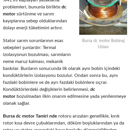
%41’ini kapsayan yataklama
problemleri, bununla birlikte
dc
motor
sürtünme ve sarım
kayıplarına sebep olduklarından
dolayı enerji tüketimini artırır.
Stator sarım sorunlarının esas
Bursa dc motor Bobinaj
Ustası
sebepleri şunlardır: Termal
izolasyonun bozulması, sarımların
neme maruz kalması, mekanik
baskılar. Bunların sonucunda ilk olarak aynı bobin içindeki
kondüktörlerin izolasyonu bozulur. Ondan sonra bu, aynı
fazdaki bobinlere ve de ayrı fazdaki bobinlere sıçrar.
Kondüktörlerdeki değişiklerin belirlenmesi,
dc
motor
bozulmadan ilkin onarım edilmesine yada yenilenmeye
olanak sağlar.
Bursa dc motor Tamiri nde
rotoru arızaları genellikle, kırık
rotor kısa devre çubuklarından, döküm boşluklarından ya da