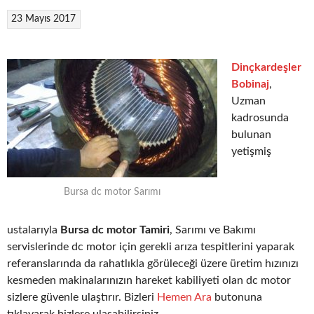
23 Mayıs 2017
Dinçkardeşler
Bobinaj
,
Uzman
kadrosunda
bulunan
yetişmiş
Bursa dc motor Sarımı
ustalarıyla
Bursa dc motor Tamiri
, Sarımı ve Bakımı
servislerinde dc motor için gerekli arıza tespitlerini yaparak
referanslarında da rahatlıkla görüleceği üzere üretim hızınızı
kesmeden makinalarınızın hareket kabiliyeti olan dc motor
sizlere güvenle ulaştırır. Bizleri
Hemen Ara
butonuna