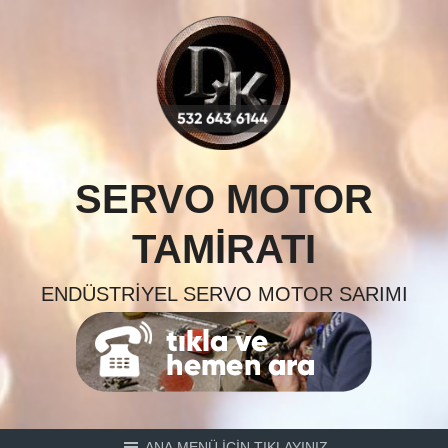
Skip
to
content
SERVO MOTOR
TAMIRATI
ENDÜSTRIYEL SERVO MOTOR SARIMI
ANA MENÜ İÇİN TIKLAYINIZ