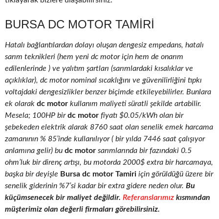
tıklayarak bizlere ulaşabilirsiniz.
BURSA DC MOTOR TAMIRI
Hatalı bağlantılardan dolayı oluşan dengesiz empedans, hatalı
sarım teknikleri (hem yeni dc motor için hem de onarım
edilenlerinde ) ve yalıtım şartları (sarımlardaki kısalıklar ve
açıklıklar), dc motor nominal sıcaklığını ve güvenilirliğini tıpkı
voltajdaki dengesizlikler benzer biçimde etkileyebilirler. Bunlara
ek olarak
dc motor
kullanım maliyeti süratli şekilde artabilir.
Mesela; 100HP bir
dc motor
fiyatı $0.05/kWh olan bir
şebekeden elektrik alarak 8760 saat olan senelik emek harcama
zamanının % 85’inde kullanılıyor ( bir yılda 7446 saat çalışıyor
anlamına gelir) bu
dc motor
sarımlarında bir fazındaki 0.5
ohm’luk bir direnç artışı, bu motorda 2000$ extra bir harcamaya,
başka bir deyişle
Bursa dc motor Tamiri
için görüldüğü üzere bir
senelik giderinin %7’si kadar bir extra gidere neden olur.
Bu
küçümsenecek bir maliyet değildir.
Referanslarımız
kısmından
müşterimiz olan değerli firmaları görebilirsiniz.