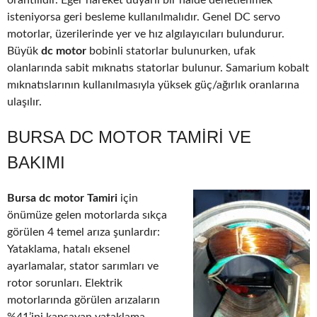
orantılıdır. Eğer hareket duyarlı bir halde denetlenmek
isteniyorsa geri besleme kullanılmalıdır. Genel DC servo
motorlar, üzerilerinde yer ve hız algılayıcıları bulundurur.
Büyük
dc motor
bobinli statorlar bulunurken, ufak
olanlarında sabit mıknatıs statorlar bulunur. Samarium kobalt
mıknatıslarının kullanılmasıyla yüksek güç/ağırlık oranlarına
ulaşılır.
BURSA DC MOTOR TAMIRI VE
BAKIMI
Bursa dc motor Tamiri
için
önümüze gelen motorlarda sıkça
görülen 4 temel arıza şunlardır:
Yataklama, hatalı eksenel
ayarlamalar, stator sarımları ve
rotor sorunları. Elektrik
motorlarında görülen arızaların