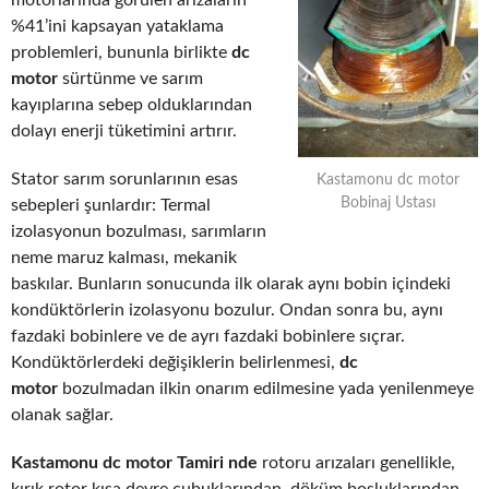
motorlarında görülen arızaların
%41’ini kapsayan yataklama
problemleri, bununla birlikte
dc
motor
sürtünme ve sarım
kayıplarına sebep olduklarından
dolayı enerji tüketimini artırır.
Stator sarım sorunlarının esas
Kastamonu dc motor
Bobinaj Ustası
sebepleri şunlardır: Termal
izolasyonun bozulması, sarımların
neme maruz kalması, mekanik
baskılar. Bunların sonucunda ilk olarak aynı bobin içindeki
kondüktörlerin izolasyonu bozulur. Ondan sonra bu, aynı
fazdaki bobinlere ve de ayrı fazdaki bobinlere sıçrar.
Kondüktörlerdeki değişiklerin belirlenmesi,
dc
motor
bozulmadan ilkin onarım edilmesine yada yenilenmeye
olanak sağlar.
Kastamonu dc motor Tamiri nde
rotoru arızaları genellikle,