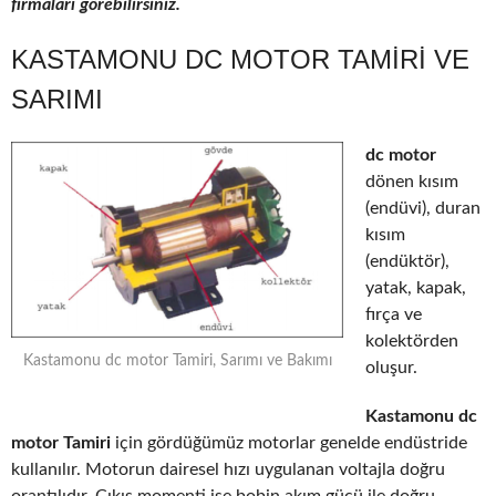
firmaları görebilirsiniz.
KASTAMONU DC MOTOR TAMIRI VE
SARIMI
dc motor
dönen kısım
(endüvi), duran
kısım
(endüktör),
yatak, kapak,
fırça ve
kolektörden
Kastamonu dc motor Tamiri, Sarımı ve Bakımı
oluşur.
Kastamonu dc
motor Tamiri
için gördüğümüz motorlar genelde endüstride
kullanılır. Motorun dairesel hızı uygulanan voltajla doğru