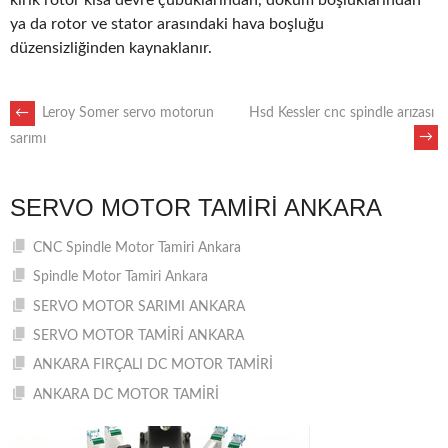
kırık rotor kısa devre çubuklarından, döküm boşluklarından
ya da rotor ve stator arasındaki hava boşluğu
düzensizliğinden kaynaklanır.
POST
←
Leroy Somer servo motorun
Hsd Kessler cnc spindle arızası
→
sarımı
NAVIGATION
SERVO MOTOR TAMIRI ANKARA
CNC Spindle Motor Tamiri Ankara
Spindle Motor Tamiri Ankara
SERVO MOTOR SARIMI ANKARA
SERVO MOTOR TAMİRİ ANKARA
ANKARA FIRÇALI DC MOTOR TAMİRİ
ANKARA DC MOTOR TAMİRİ