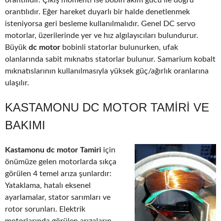
orantılıdır. Çıkış momenti ise bobin akım gücü ile doğru
orantılıdır. Eğer hareket duyarlı bir halde denetlenmek
isteniyorsa geri besleme kullanılmalıdır. Genel DC servo
motorlar, üzerilerinde yer ve hız algılayıcıları bulundurur.
Büyük
dc motor
bobinli statorlar bulunurken, ufak
olanlarında sabit mıknatıs statorlar bulunur. Samarium kobalt
mıknatıslarının kullanılmasıyla yüksek güç/ağırlık oranlarına
ulaşılır.
KASTAMONU DC MOTOR TAMIRI VE
BAKIMI
Kastamonu dc motor Tamiri
için
önümüze gelen motorlarda sıkça
görülen 4 temel arıza şunlardır:
Yataklama, hatalı eksenel
ayarlamalar, stator sarımları ve
rotor sorunları. Elektrik