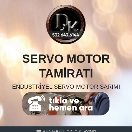
Skip
to
content
SERVO MOTOR
TAMIRATI
ENDÜSTRIYEL SERVO MOTOR SARIMI
ANA MENÜ İÇİN TIKLAYINIZ