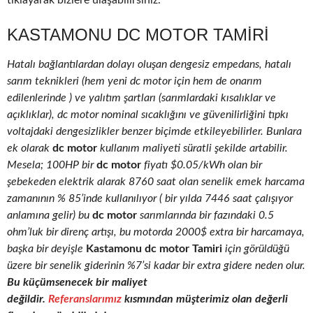
tıklayarak bizlere ulaşabilirsiniz.
KASTAMONU DC MOTOR TAMIRI
Hatalı bağlantılardan dolayı oluşan dengesiz empedans, hatalı
sarım teknikleri (hem yeni dc motor için hem de onarım
edilenlerinde ) ve yalıtım şartları (sarımlardaki kısalıklar ve
açıklıklar), dc motor nominal sıcaklığını ve güvenilirliğini tıpkı
voltajdaki dengesizlikler benzer biçimde etkileyebilirler. Bunlara
ek olarak
dc motor
kullanım maliyeti süratli şekilde artabilir.
Mesela; 100HP bir
dc motor
fiyatı $0.05/kWh olan bir
şebekeden elektrik alarak 8760 saat olan senelik emek harcama
zamanının % 85’inde kullanılıyor ( bir yılda 7446 saat çalışıyor
anlamına gelir) bu
dc motor
sarımlarında bir fazındaki 0.5
ohm’luk bir direnç artışı, bu motorda 2000$ extra bir harcamaya,
başka bir deyişle
Kastamonu dc motor Tamiri
için görüldüğü
üzere bir senelik giderinin %7’si kadar bir extra gidere neden olur.
Bu küçümsenecek bir maliyet
değildir.
Referanslarımız
kısmından müşterimiz olan değerli