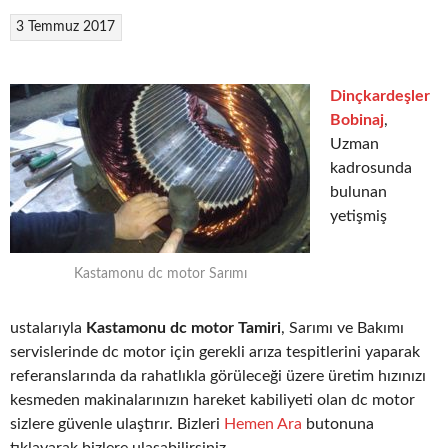
3 Temmuz 2017
Dinçkardeşler
Bobinaj
,
Uzman
kadrosunda
bulunan
yetişmiş
Kastamonu dc motor Sarımı
ustalarıyla
Kastamonu dc motor Tamiri
, Sarımı ve Bakımı
servislerinde dc motor için gerekli arıza tespitlerini yaparak
referanslarında da rahatlıkla görüleceği üzere üretim hızınızı
kesmeden makinalarınızın hareket kabiliyeti olan dc motor
sizlere güvenle ulaştırır. Bizleri
Hemen Ara
butonuna